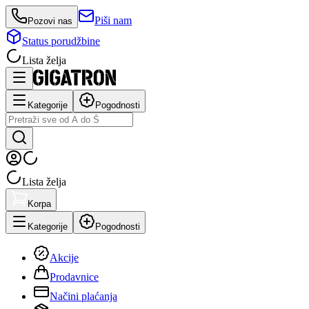
Piši nam
Pozovi nas
Status porudžbine
Lista želja
Kategorije
Pogodnosti
Lista želja
Korpa
Kategorije
Pogodnosti
Akcije
Prodavnice
Načini plaćanja