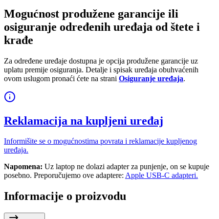
Mogućnost produžene garancije ili
osiguranje određenih uređaja od štete i
krađe
Za određene uređaje dostupna je opcija produžene garancije uz
uplatu premije osiguranja. Detalje i spisak uređaja obuhvaćenih
ovom uslugom pronaći ćete na strani
Osiguranje uređaja
.
Reklamacija na kupljeni uređaj
Informišite se o mogućnostima povrata i reklamacije kupljenog
uređaja.
Napomena:
Uz laptop ne dolazi adapter za punjenje, on se kupuje
posebno. Preporučujemo ove adaptere:
Apple USB-C adapteri.
Informacije o proizvodu