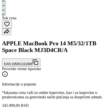
Šok cena
APPLE MacBook Pro 14 M5/32/1TB
Space Black MJ3D4CR/A
EAN:
195951161808
Proverite vreme isporuke
Informacije o popustu
*Iskazana cena važi za online kupovinu, kao i za kupovinu u
prodavnicama za gotovinski način plaćanja sa dospećem odmah.
345.999
,
00
RSD