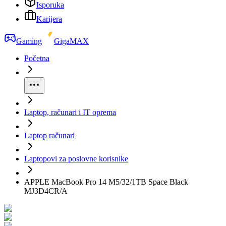
Isporuka
Karijera
Gaming
GigaMAX
Početna
Laptop, računari i IT oprema
Laptop računari
Laptopovi za poslovne korisnike
APPLE MacBook Pro 14 M5/32/1TB Space Black
MJ3D4CR/A