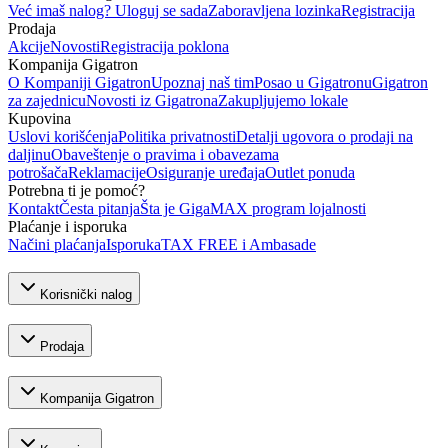
Već imaš nalog? Uloguj se sada
Zaboravljena lozinka
Registracija
Prodaja
Akcije
Novosti
Registracija poklona
Kompanija Gigatron
O Kompaniji Gigatron
Upoznaj naš tim
Posao u Gigatronu
Gigatron
za zajednicu
Novosti iz Gigatrona
Zakupljujemo lokale
Kupovina
Uslovi korišćenja
Politika privatnosti
Detalji ugovora o prodaji na
daljinu
Obaveštenje o pravima i obavezama
potrošača
Reklamacije
Osiguranje uređaja
Outlet ponuda
Potrebna ti je pomoć?
Kontakt
Česta pitanja
Šta je GigaMAX program lojalnosti
Plaćanje i isporuka
Načini plaćanja
Isporuka
TAX FREE i Ambasade
Korisnički nalog
Prodaja
Kompanija Gigatron