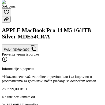
Šok cena
APPLE MacBook Pro 14 M5 16/1TB
Silver MDE54CR/A
EAN:
195950490701
Proverite vreme isporuke
Informacije o popustu
*Iskazana cena važi za online kupovinu, kao i za kupovinu u
prodavnicama za gotovinski način plaćanja sa dospećem odmah.
289.999
,
00
RSD
Na rate bez kamate od
24.167,00
RSD
/mesečno