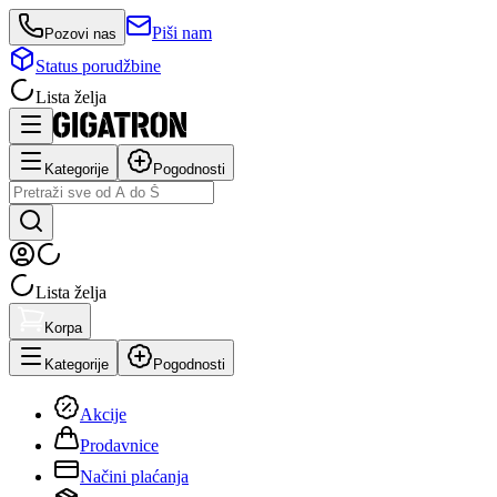
Piši nam
Pozovi nas
Status porudžbine
Lista želja
Kategorije
Pogodnosti
Lista želja
Korpa
Kategorije
Pogodnosti
Akcije
Prodavnice
Načini plaćanja