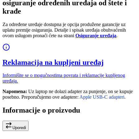
osiguranje određenih uređaja od štete i
krađe
Za određene uređaje dostupna je opcija produžene garancije uz
uplatu premije osiguranja. Detalje i spisak uređaja obuhvaćenih
ovom uslugom pronaći ćete na strani
Osiguranje uređaja
.
Reklamacija na kupljeni uređaj
Informišite se o mogućnostima povrata i reklamacije kupljenog
uređaja.
Napomena:
Uz laptop ne dolazi adapter za punjenje, on se kupuje
posebno. Preporučujemo ove adaptere:
Apple USB-C adapteri.
Informacije o proizvodu
Uporedi