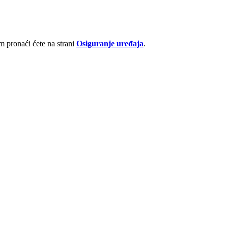
 pronaći ćete na strani
Osiguranje uređaja
.