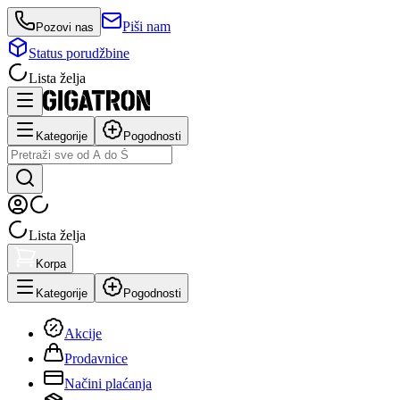
Piši nam
Pozovi nas
Status porudžbine
Lista želja
Kategorije
Pogodnosti
Lista želja
Korpa
Kategorije
Pogodnosti
Akcije
Prodavnice
Načini plaćanja