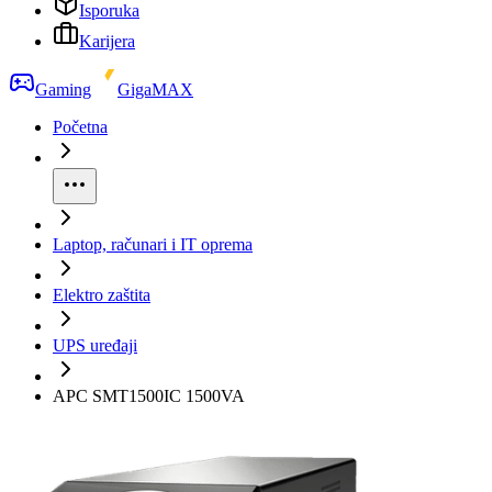
Isporuka
Karijera
Gaming
GigaMAX
Početna
Laptop, računari i IT oprema
Elektro zaštita
UPS uređaji
APC SMT1500IC 1500VA