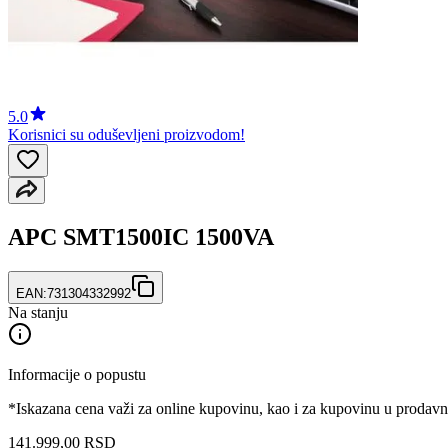
5.0
Korisnici su oduševljeni proizvodom!
APC SMT1500IC 1500VA
EAN:
731304332992
Na stanju
Informacije o popustu
*Iskazana cena važi za online kupovinu, kao i za kupovinu u prodav
141.999
,
00
RSD