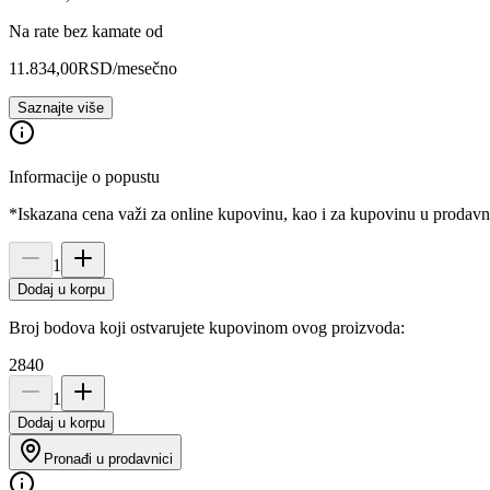
Na rate bez kamate od
11.834,00
RSD
/mesečno
Saznajte više
Informacije o popustu
*Iskazana cena važi za online kupovinu, kao i za kupovinu u prodav
1
Dodaj u korpu
Broj bodova koji ostvarujete kupovinom ovog proizvoda:
2840
1
Dodaj u korpu
Pronađi u prodavnici