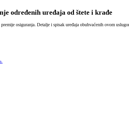
nje određenih uređaja od štete i krađe
 premije osiguranja. Detalje i spisak uređaja obuhvaćenih ovom uslugom
a.