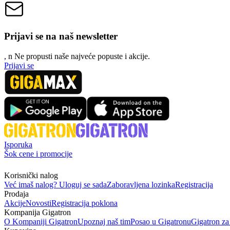
Prijavi se na naš newsletter
, n
N
e propusti naše najveće popuste i akcije.
Prijavi se
Isporuka
Šok cene i promocije
Korisnički nalog
Već imaš nalog? Uloguj se sada
Zaboravljena lozinka
Registracija
Prodaja
Akcije
Novosti
Registracija poklona
Kompanija Gigatron
O Kompaniji Gigatron
Upoznaj naš tim
Posao u Gigatronu
Gigatron za