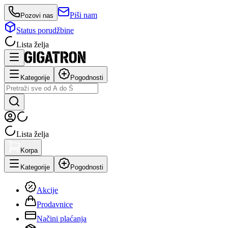
Piši nam
Pozovi nas
Status porudžbine
Lista želja
Kategorije
Pogodnosti
Lista želja
Korpa
Kategorije
Pogodnosti
Akcije
Prodavnice
Načini plaćanja