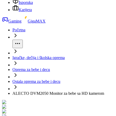
Isporuka
Karijera
Gaming
GigaMAX
Početna
Igračke, dečija i školska oprema
Oprema za bebe i decu
Ostala oprema za bebe i decu
ALECTO DVM2050 Monitor za bebe sa HD kamerom