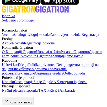
Isporuka
Šok cene i promocije
Korisnički nalog
Već imaš nalog? Uloguj se sada
Zaboravljena lozinka
Registracija
Prodaja
Akcije
Novosti
Registracija poklona
Kompanija Gigatron
O Kompaniji Gigatron
Upoznaj naš tim
Posao u Gigatronu
Gigatron
za zajednicu
Novosti iz Gigatrona
Zakupljujemo lokale
Kupovina
Uslovi korišćenja
Politika privatnosti
Detalji ugovora o prodaji na
daljinu
Obaveštenje o pravima i obavezama
potrošača
Reklamacije
Osiguranje uređaja
Outlet ponuda
Potrebna ti je pomoć?
Kontakt
Česta pitanja
Šta je GigaMAX program lojalnosti
Plaćanje i isporuka
Načini plaćanja
Isporuka
TAX FREE i Ambasade
Korisnički nalog