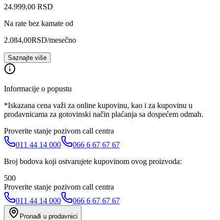
24.999
,
00
RSD
Na rate bez kamate od
2.084,00
RSD
/mesečno
Saznajte više
Informacije o popustu
*Iskazana cena važi za online kupovinu, kao i za kupovinu u
prodavnicama za gotovinski način plaćanja sa dospećem odmah.
Proverite stanje pozivom call centra
011 44 14 000
066 6 67 67 67
Broj bodova koji ostvarujete kupovinom ovog proizvoda:
500
Proverite stanje pozivom call centra
011 44 14 000
066 6 67 67 67
Pronađi u prodavnici