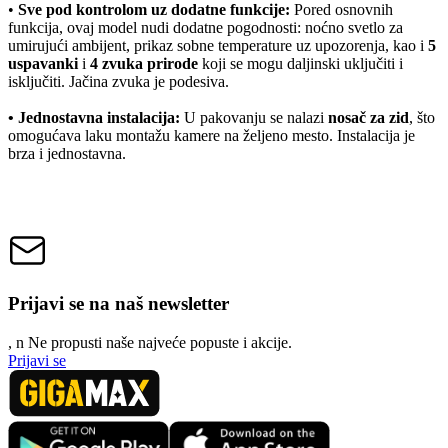
•
Sve pod kontrolom uz dodatne funkcije:
Pored osnovnih
funkcija, ovaj model nudi dodatne pogodnosti: noćno svetlo za
umirujući ambijent, prikaz sobne temperature uz upozorenja, kao i
5
uspavanki
i
4 zvuka prirode
koji se mogu daljinski uključiti i
isključiti. Jačina zvuka je podesiva.
• Jednostavna instalacija:
U pakovanju se nalazi
nosač za zid
, što
omogućava laku montažu kamere na željeno mesto. Instalacija je
brza i jednostavna.
Prijavi se na naš newsletter
, n
N
e propusti naše najveće popuste i akcije.
Prijavi se