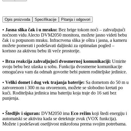
Opis proizvoda
Specifikacije
Pitanja i odgovori
• Jasna slika čak i u mraku:
Bez brige tokom noći – zahvaljujući
noćnom vidu Alecto DVM2050 monitora, možete jasno videti bebu
čak i u potpunom mraku. Infracrvena slika je oštra i jasna, a kameru
možete pomerati i podešavati daljinski za optimalan pogled –
korisno za aktivnu bebu ili veće prostorije.
•
Brza reakcija zahvaljujući dvosmernoj komunikaciji:
Umirite
svoju bebu bez ulaska u sobu. Funkcija dvosmerne komunikacije
omogućava vam da odmah govorite bebi putem roditeljske jedinice.
•
Veliki domet i dug vek trajanja baterije:
Sa dometom do 50 m u
zatvorenom i 300 m na otvorenom, možete se slobodno kretati po
kući. Roditeljska jedinica ima bateriju koja traje do 16 sati bez
punjenja.
• Štedljiv i siguran:
DVM2050 ima
Eco režim
koji štedi energiju i
automatski se aktivira kada se detektuje zvuk (VOX funkcija).
Možete i podešavati osetljivost mikrofona prema svojim potrebama.