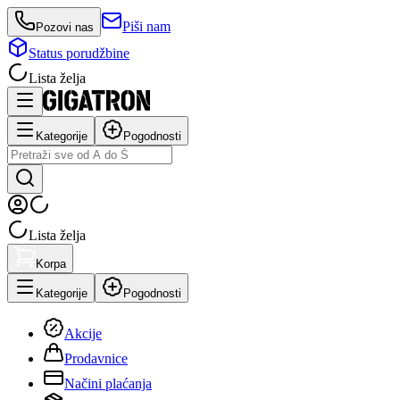
Piši nam
Pozovi nas
Status porudžbine
Lista želja
Kategorije
Pogodnosti
Lista želja
Korpa
Kategorije
Pogodnosti
Akcije
Prodavnice
Načini plaćanja