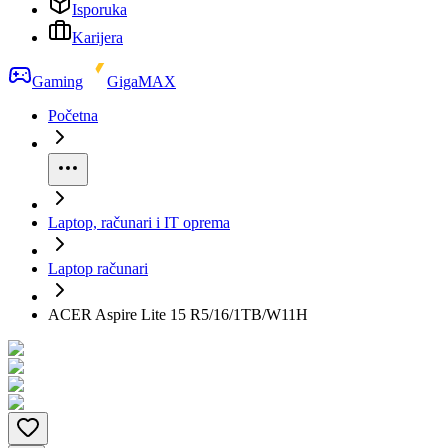
Isporuka
Karijera
Gaming
GigaMAX
Početna
Laptop, računari i IT oprema
Laptop računari
ACER Aspire Lite 15 R5/16/1TB/W11H