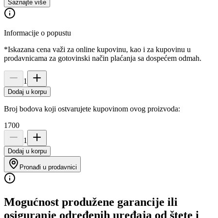
Saznajte više
Informacije o popustu
*Iskazana cena važi za online kupovinu, kao i za kupovinu u
prodavnicama za gotovinski način plaćanja sa dospećem odmah.
1
Dodaj u korpu
Broj bodova koji ostvarujete kupovinom ovog proizvoda:
1700
1
Dodaj u korpu
Pronađi u prodavnici
Mogućnost produžene garancije ili
osiguranje određenih uređaja od štete i