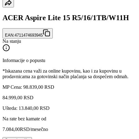
ACER Aspire Lite 15 R5/16/1TB/W11H
EAN:
4711474693945
Na stanju
Informacije o popustu
*Iskazana cena važi za online kupovinu, kao i za kupovinu u
prodavnicama za gotovinski način plaćanja sa dospećem odmah.
MP Cena: 98.839,00 RSD
84.999
,
00
RSD
Ušteda: 13.840,00 RSD
Na rate bez kamate od
7.084,00
RSD
/mesečno