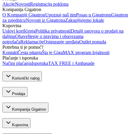
Akcije
Novosti
Registracija poklona
Kompanija Gigatron
O Kompaniji Gigatron
Upoznaj naš tim
Posao u Gigatronu
Gigatron
za zajednicu
Novosti iz Gigatrona
Zakupljujemo lokale
Kupovina
Uslovi korišćenja
Politika privatnosti
Detalji ugovora o prodaji na
daljinu
Obaveštenje o pravima i obavezama
potrošača
Reklamacije
Osiguranje uređaja
Outlet ponuda
Potrebna ti je pomoć?
Kontakt
Česta pitanja
Šta je GigaMAX program lojalnosti
Plaćanje i isporuka
Načini plaćanja
Isporuka
TAX FREE i Ambasade
Korisnički nalog
Prodaja
Kompanija Gigatron
Kupovina