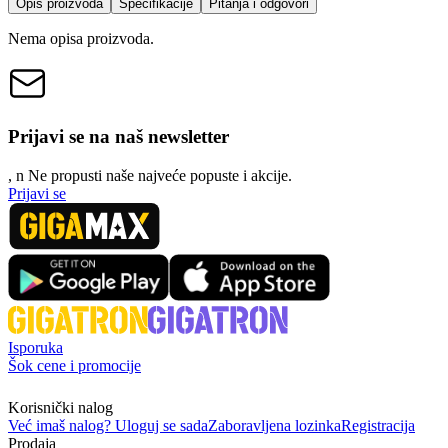
Opis proizvoda
Specifikacije
Pitanja i odgovori
Nema opisa proizvoda.
Prijavi se na naš newsletter
, n
N
e propusti naše najveće popuste i akcije.
Prijavi se
Isporuka
Šok cene i promocije
Korisnički nalog
Već imaš nalog? Uloguj se sada
Zaboravljena lozinka
Registracija
Prodaja