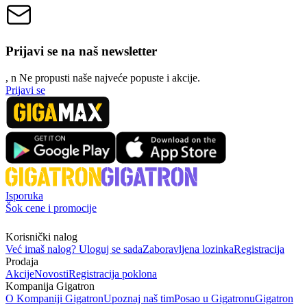
Prijavi se na naš newsletter
, n
N
e propusti naše najveće popuste i akcije.
Prijavi se
Isporuka
Šok cene i promocije
Korisnički nalog
Već imaš nalog? Uloguj se sada
Zaboravljena lozinka
Registracija
Prodaja
Akcije
Novosti
Registracija poklona
Kompanija Gigatron
O Kompaniji Gigatron
Upoznaj naš tim
Posao u Gigatronu
Gigatron