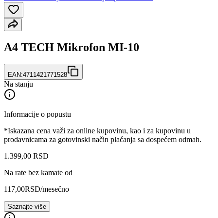
A4 TECH Mikrofon MI-10
EAN:
4711421771528
Na stanju
Informacije o popustu
*Iskazana cena važi za online kupovinu, kao i za kupovinu u
prodavnicama za gotovinski način plaćanja sa dospećem odmah.
1.399
,
00
RSD
Na rate bez kamate od
117,00
RSD
/mesečno
Saznajte više