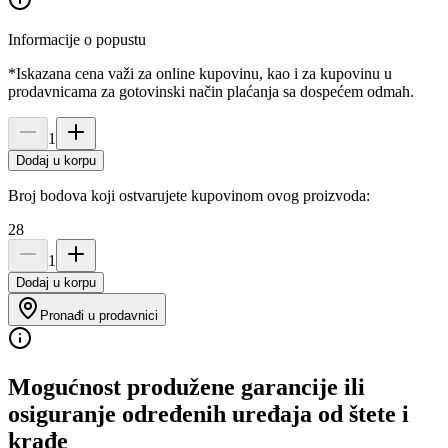
Informacije o popustu
*Iskazana cena važi za online kupovinu, kao i za kupovinu u
prodavnicama za gotovinski način plaćanja sa dospećem odmah.
1
Dodaj u korpu
Broj bodova koji ostvarujete kupovinom ovog proizvoda:
28
1
Dodaj u korpu
Pronađi u prodavnici
Mogućnost produžene garancije ili
osiguranje određenih uređaja od štete i
krađe