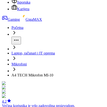
Isporuka
Karijera
Gaming
GigaMAX
Početna
Laptop, računari i IT oprema
Mikrofoni
A4 TECH Mikrofon MI-10
4.2
Većina korisnika je vrlo zadovoljna proizvodom.