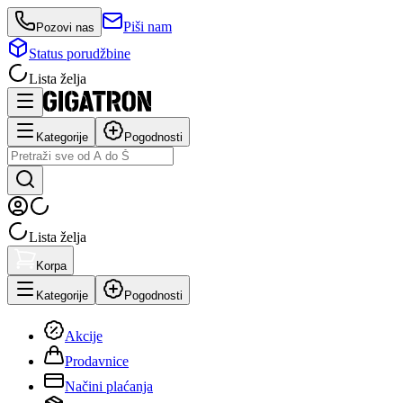
Piši nam
Pozovi nas
Status porudžbine
Lista želja
Kategorije
Pogodnosti
Lista želja
Korpa
Kategorije
Pogodnosti
Akcije
Prodavnice
Načini plaćanja