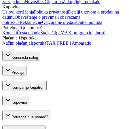
za zajednicu
Novosti iz Gigatrona
Zakupljujemo lokale
Kupovina
Uslovi korišćenja
Politika privatnosti
Detalji ugovora o prodaji na
daljinu
Obaveštenje o pravima i obavezama
potrošača
Reklamacije
Osiguranje uređaja
Outlet ponuda
Potrebna ti je pomoć?
Kontakt
Česta pitanja
Šta je GigaMAX program lojalnosti
Plaćanje i isporuka
Načini plaćanja
Isporuka
TAX FREE i Ambasade
Korisnički nalog
Prodaja
Kompanija Gigatron
Kupovina
Potrebna ti je pomoć?