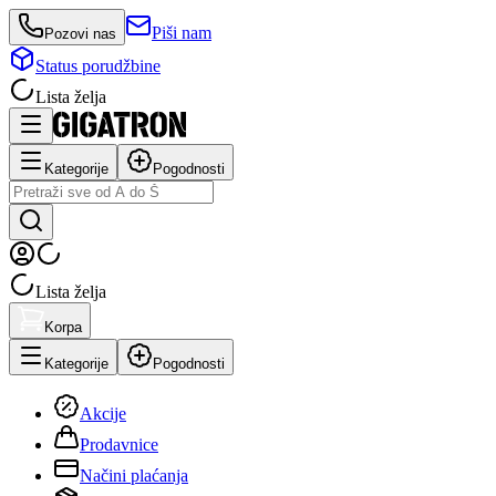
Piši nam
Pozovi nas
Status porudžbine
Lista želja
Kategorije
Pogodnosti
Lista želja
Korpa
Kategorije
Pogodnosti
Akcije
Prodavnice
Načini plaćanja