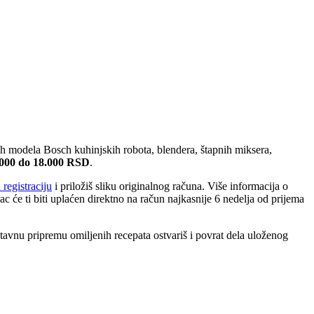
 modela Bosch kuhinjskih robota, blendera, štapnih miksera,
.000 do 18.000 RSD
.
 registraciju
i priložiš sliku originalnog računa. Više informacija o
c će ti biti uplaćen direktno na račun najkasnije 6 nedelja od prijema
vnu pripremu omiljenih recepata ostvariš i povrat dela uloženog