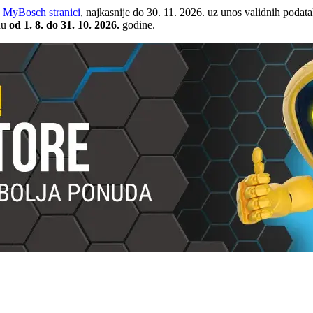
a
MyBosch stranici
, najkasnije do 30. 11. 2026. uz unos validnih podat
odu
od 1. 8. do 31. 10. 2026.
godine.