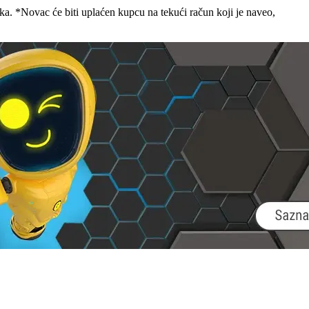
aka. *Novac će biti uplaćen kupcu na tekući račun koji je naveo,