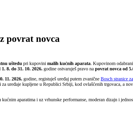
z povrat novca
atnu uštedu
pri kupovini
malih kućnih aparata
. Kupovinom odabranih
 1. 8. do 31. 10. 2026.
godine ostvaruješ pravo na
povrat novca od 5
0. 11. 2026.
godine, registuješ uređaj putem zvanične
Bosch stranice za
i za uređaje kupljene u Republici Srbiji, kod ovlašćenih trgovaca, a nova
kućnim aparatima i uz vrhunske performanse, moderan dizajn i jednosta