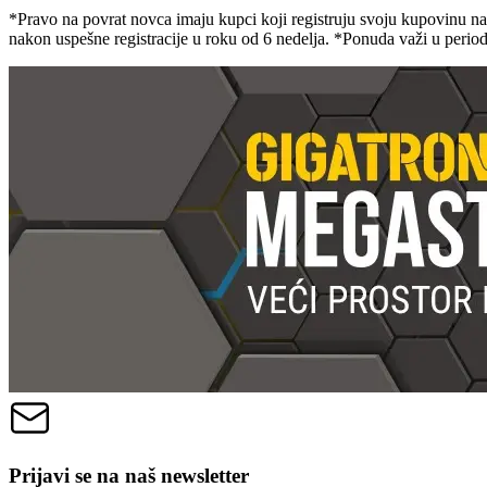
*Pravo na povrat novca imaju kupci koji registruju svoju kupovinu n
nakon uspešne registracije u roku od 6 nedelja. *Ponuda važi u peri
Prijavi se na naš newsletter