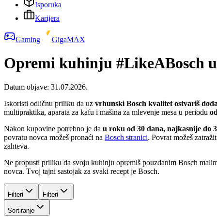
Isporuka
Karijera
Gaming
GigaMAX
Opremi kuhinju #LikeABosch u
Datum objave:
31.07.2026.
Iskoristi odličnu priliku da uz
vrhunski Bosch kvalitet
ostvariš dod
multipraktika, aparata za kafu i mašina za mlevenje mesa u periodu
od
Nakon kupovine potrebno je da
u roku od 30 dana,
najkasnije do 3
povratu novca možeš pronaći na
Bosch stranici
.
Povrat možeš zatražit
zahteva.
Ne propusti priliku da svoju kuhinju opremiš pouzdanim Bosch malim 
novca. Tvoj tajni sastojak za svaki recept je Bosch.
Filteri
Filteri
Sortiranje