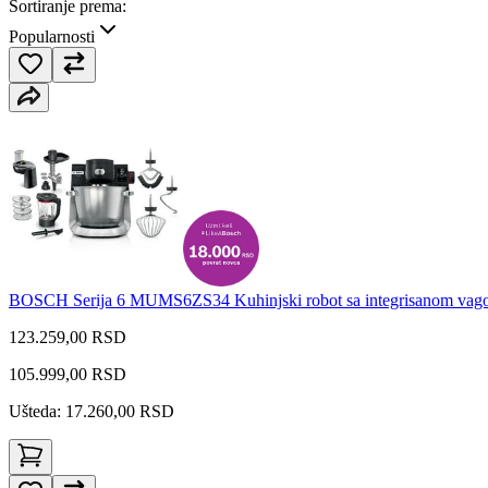
Sortiranje prema:
Popularnosti
BOSCH Serija 6 MUMS6ZS34 Kuhinjski robot sa integrisanom va
123.259,00 RSD
105.999,00
RSD
Ušteda: 17.260,00 RSD