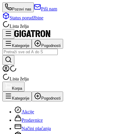
Piši nam
Pozovi nas
Status porudžbine
Lista želja
Kategorije
Pogodnosti
Lista želja
Korpa
Kategorije
Pogodnosti
Akcije
Prodavnice
Načini plaćanja