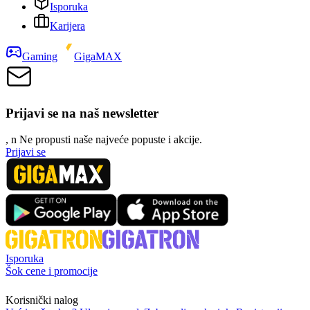
Isporuka
Karijera
Gaming
GigaMAX
Prijavi se na naš newsletter
, n
N
e propusti naše najveće popuste i akcije.
Prijavi se
Isporuka
Šok cene i promocije
Korisnički nalog