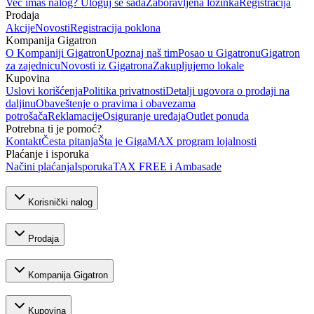
Već imaš nalog? Uloguj se sada
Zaboravljena lozinka
Registracija
Prodaja
Akcije
Novosti
Registracija poklona
Kompanija Gigatron
O Kompaniji Gigatron
Upoznaj naš tim
Posao u Gigatronu
Gigatron
za zajednicu
Novosti iz Gigatrona
Zakupljujemo lokale
Kupovina
Uslovi korišćenja
Politika privatnosti
Detalji ugovora o prodaji na
daljinu
Obaveštenje o pravima i obavezama
potrošača
Reklamacije
Osiguranje uređaja
Outlet ponuda
Potrebna ti je pomoć?
Kontakt
Česta pitanja
Šta je GigaMAX program lojalnosti
Plaćanje i isporuka
Načini plaćanja
Isporuka
TAX FREE i Ambasade
Korisnički nalog
Prodaja
Kompanija Gigatron
Kupovina