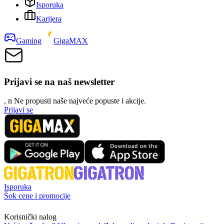
Isporuka
Karijera
Gaming
GigaMAX
Prijavi se na naš newsletter
, n
N
e propusti naše najveće popuste i akcije.
Prijavi se
Isporuka
Šok cene i promocije
Korisnički nalog