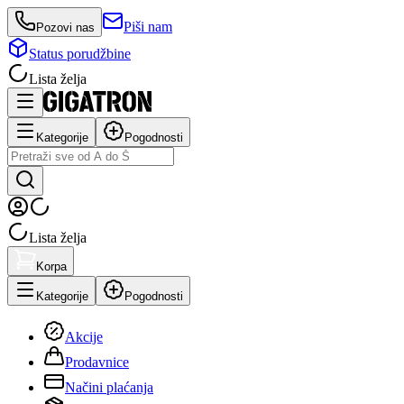
Piši nam
Pozovi nas
Status porudžbine
Lista želja
Kategorije
Pogodnosti
Lista želja
Korpa
Kategorije
Pogodnosti
Akcije
Prodavnice
Načini plaćanja