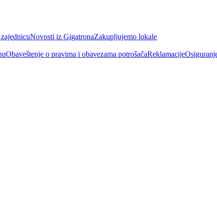
 zajednicu
Novosti iz Gigatrona
Zakupljujemo lokale
nu
Obaveštenje o pravima i obavezama potrošača
Reklamacije
Osiguranj