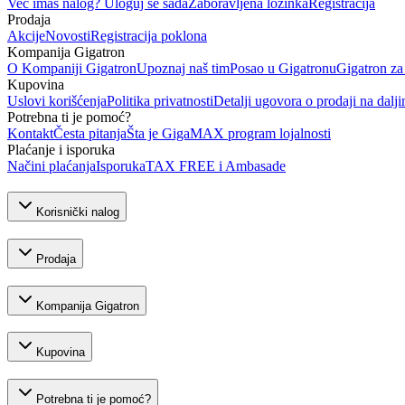
Već imaš nalog? Uloguj se sada
Zaboravljena lozinka
Registracija
Prodaja
Akcije
Novosti
Registracija poklona
Kompanija Gigatron
O Kompaniji Gigatron
Upoznaj naš tim
Posao u Gigatronu
Gigatron za
Kupovina
Uslovi korišćenja
Politika privatnosti
Detalji ugovora o prodaji na dalji
Potrebna ti je pomoć?
Kontakt
Česta pitanja
Šta je GigaMAX program lojalnosti
Plaćanje i isporuka
Načini plaćanja
Isporuka
TAX FREE i Ambasade
Korisnički nalog
Prodaja
Kompanija Gigatron
Kupovina
Potrebna ti je pomoć?