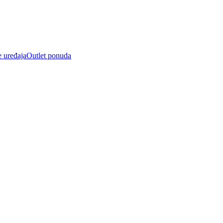
e uređaja
Outlet ponuda