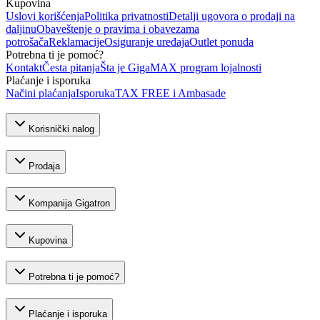
Kupovina
Uslovi korišćenja
Politika privatnosti
Detalji ugovora o prodaji na
daljinu
Obaveštenje o pravima i obavezama
potrošača
Reklamacije
Osiguranje uređaja
Outlet ponuda
Potrebna ti je pomoć?
Kontakt
Česta pitanja
Šta je GigaMAX program lojalnosti
Plaćanje i isporuka
Načini plaćanja
Isporuka
TAX FREE i Ambasade
Korisnički nalog
Prodaja
Kompanija Gigatron
Kupovina
Potrebna ti je pomoć?
Plaćanje i isporuka