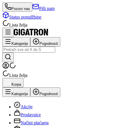
Piši nam
Pozovi nas
Status porudžbine
Lista želja
Kategorije
Pogodnosti
Lista želja
Korpa
Kategorije
Pogodnosti
Akcije
Prodavnice
Načini plaćanja