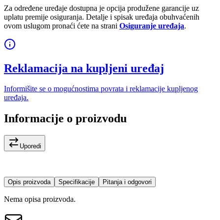
Za određene uređaje dostupna je opcija produžene garancije uz
uplatu premije osiguranja. Detalje i spisak uređaja obuhvaćenih
ovom uslugom pronaći ćete na strani
Osiguranje uređaja
.
Reklamacija na kupljeni uređaj
Informišite se o mogućnostima povrata i reklamacije kupljenog
uređaja.
Informacije o proizvodu
Uporedi
Opis proizvoda
Specifikacije
Pitanja i odgovori
Nema opisa proizvoda.