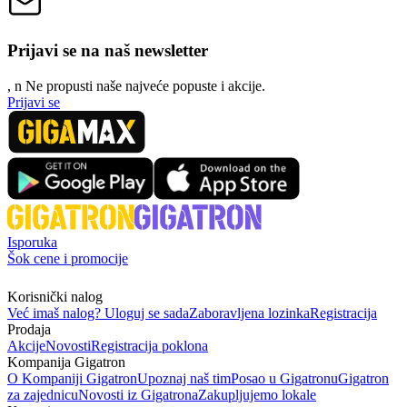
Prijavi se na naš newsletter
, n
N
e propusti naše najveće popuste i akcije.
Prijavi se
Isporuka
Šok cene i promocije
Korisnički nalog
Već imaš nalog? Uloguj se sada
Zaboravljena lozinka
Registracija
Prodaja
Akcije
Novosti
Registracija poklona
Kompanija Gigatron
O Kompaniji Gigatron
Upoznaj naš tim
Posao u Gigatronu
Gigatron
za zajednicu
Novosti iz Gigatrona
Zakupljujemo lokale