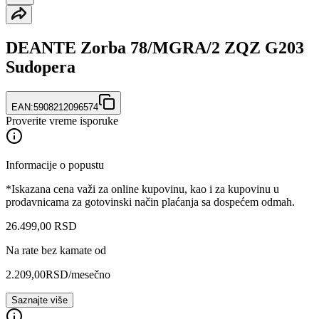
DEANTE Zorba 78/MGRA/2 ZQZ G203
Sudopera
EAN:
5908212096574
Proverite vreme isporuke
Informacije o popustu
*Iskazana cena važi za online kupovinu, kao i za kupovinu u
prodavnicama za gotovinski način plaćanja sa dospećem odmah.
26.499
,
00
RSD
Na rate bez kamate od
2.209,00
RSD
/mesečno
Saznajte više