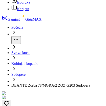
Isporuka
Karijera
Gaming
GigaMAX
Početna
Sve za kuću
Kuhinja i kupatilo
Sudopere
DEANTE Zorba 78/MGRA/2 ZQZ G203 Sudopera