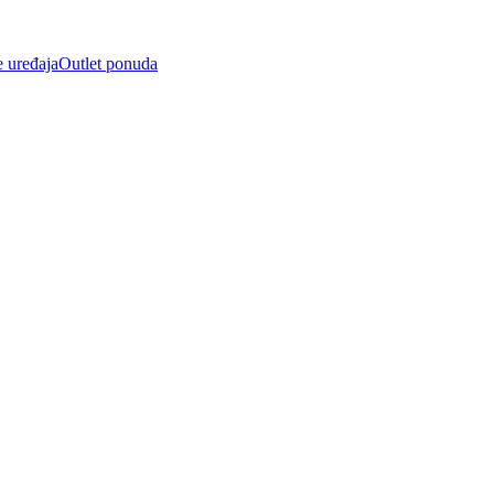
e uređaja
Outlet ponuda