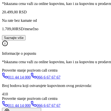
*Iskazana cena važi za online kupovinu, kao i za kupovinu u prodav
20.499
,
00
RSD
Na rate bez kamate od
1.709,00
RSD
/mesečno
Saznajte više
Informacije o popustu
*Iskazana cena važi za online kupovinu, kao i za kupovinu u prodav
Proverite stanje pozivom call centra
011 44 14 000
066 6 67 67 67
Broj bodova koji ostvarujete kupovinom ovog proizvoda:
410
Proverite stanje pozivom call centra
011 44 14 000
066 6 67 67 67