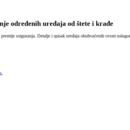
nje određenih uređaja od štete i krađe
 premije osiguranja. Detalje i spisak uređaja obuhvaćenih ovom uslugom
a.