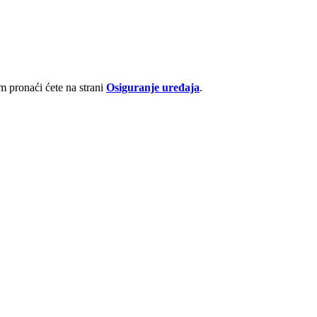
 pronaći ćete na strani
Osiguranje uređaja
.