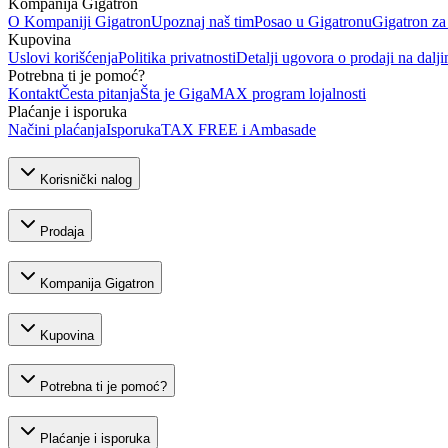
Kompanija Gigatron
O Kompaniji Gigatron
Upoznaj naš tim
Posao u Gigatronu
Gigatron za
Kupovina
Uslovi korišćenja
Politika privatnosti
Detalji ugovora o prodaji na dalji
Potrebna ti je pomoć?
Kontakt
Česta pitanja
Šta je GigaMAX program lojalnosti
Plaćanje i isporuka
Načini plaćanja
Isporuka
TAX FREE i Ambasade
Korisnički nalog
Prodaja
Kompanija Gigatron
Kupovina
Potrebna ti je pomoć?
Plaćanje i isporuka