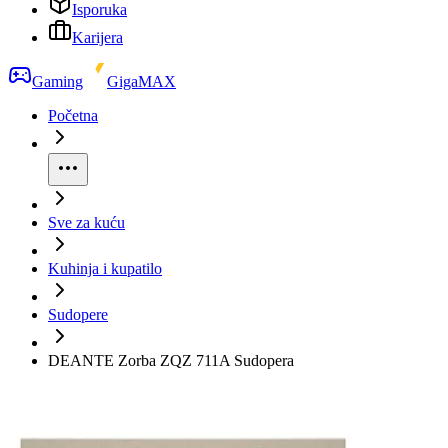
Isporuka
Karijera
Gaming
GigaMAX
Početna
Sve za kuću
Kuhinja i kupatilo
Sudopere
DEANTE Zorba ZQZ 711A Sudopera