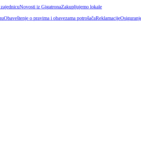
 zajednicu
Novosti iz Gigatrona
Zakupljujemo lokale
nu
Obaveštenje o pravima i obavezama potrošača
Reklamacije
Osiguranj