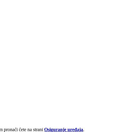
 pronaći ćete na strani
Osiguranje uređaja
.