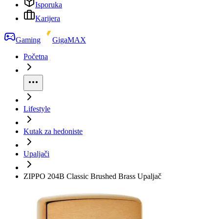
Isporuka
Karijera
Gaming
GigaMAX
Početna
Lifestyle
Kutak za hedoniste
Upaljači
ZIPPO 204B Classic Brushed Brass Upaljač