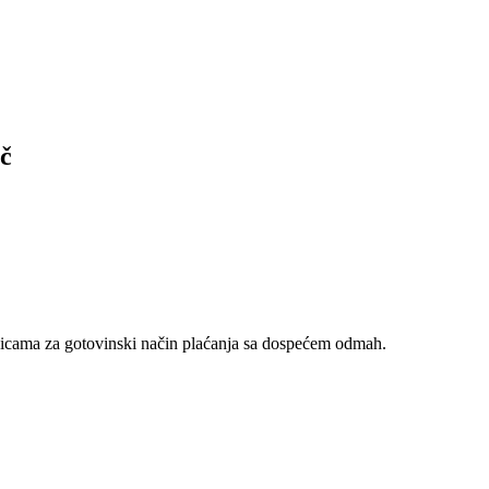
č
nicama za gotovinski način plaćanja sa dospećem odmah.