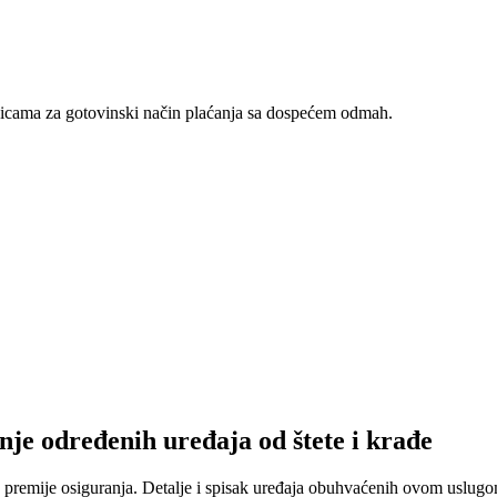
nicama za gotovinski način plaćanja sa dospećem odmah.
nje određenih uređaja od štete i krađe
 premije osiguranja. Detalje i spisak uređaja obuhvaćenih ovom uslugom