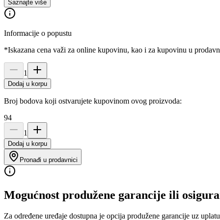
Saznajte više
Informacije o popustu
*Iskazana cena važi za online kupovinu, kao i za kupovinu u prodav
1
Dodaj u korpu
Broj bodova koji ostvarujete kupovinom ovog proizvoda:
94
1
Dodaj u korpu
Pronađi u prodavnici
Mogućnost produžene garancije ili osigura
Za određene uređaje dostupna je opcija produžene garancije uz uplatu