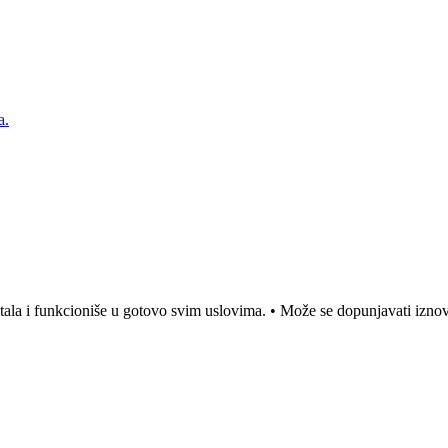
a.
etala i funkcioniše u gotovo svim uslovima. • Može se dopunjavati iznova