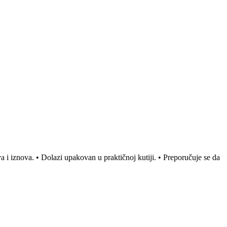
 i iznova. • Dolazi upakovan u praktičnoj kutiji. • Preporučuje se da