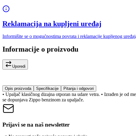
Reklamacija na kupljeni uređaj
Informišite se o mogućnostima povrata i reklamacije kupljenog uređaj
Informacije o proizvodu
Uporedi
Opis proizvoda
Specifikacije
Pitanja i odgovori
• Upaljač klasičnog dizajna otporan na udare vetra. • Izrađen je od m
se dopunjava Zippo benzinom za upaljače.
Prijavi se na naš newsletter