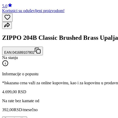
5.0
Korisnici su oduševljeni proizvodom!
ZIPPO 204B Classic Brushed Brass Upalja
EAN:
041689107802
Na stanju
Informacije o popustu
*Iskazana cena važi za online kupovinu, kao i za kupovinu u prodav
4.699
,
00
RSD
Na rate bez kamate od
392,00
RSD
/mesečno