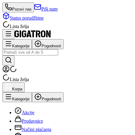
Piši nam
Pozovi nas
Status porudžbine
Lista želja
Kategorije
Pogodnosti
Lista želja
Korpa
Kategorije
Pogodnosti
Akcije
Prodavnice
Načini plaćanja