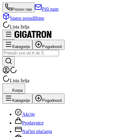
Piši nam
Pozovi nas
Status porudžbine
Lista želja
Kategorije
Pogodnosti
Lista želja
Korpa
Kategorije
Pogodnosti
Akcije
Prodavnice
Načini plaćanja