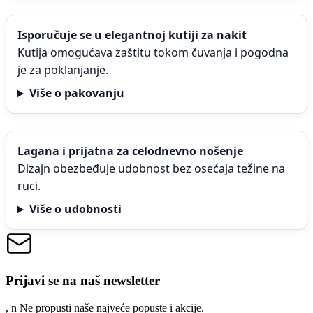
Isporučuje se u elegantnoj kutiji za nakit
Kutija omogućava zaštitu tokom čuvanja i pogodna
je za poklanjanje.
Više o pakovanju
Lagana i prijatna za celodnevno nošenje
Dizajn obezbeđuje udobnost bez osećaja težine na
ruci.
Više o udobnosti
Prijavi se na naš newsletter
, n
N
e propusti naše najveće popuste i akcije.