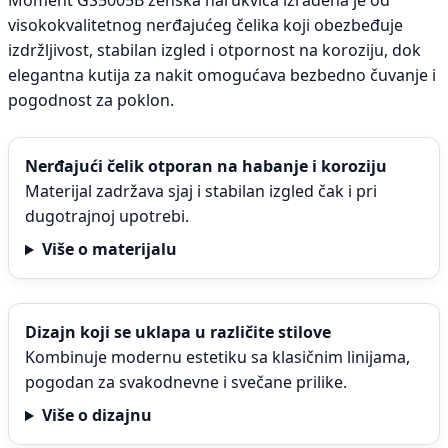
Moment GS5005B ženska narukvica izrađena je od
visokokvalitetnog nerđajućeg čelika koji obezbeđuje
izdržljivost, stabilan izgled i otpornost na koroziju, dok
elegantna kutija za nakit omogućava bezbedno čuvanje i
pogodnost za poklon.
Nerđajući čelik otporan na habanje i koroziju
Materijal zadržava sjaj i stabilan izgled čak i pri
dugotrajnoj upotrebi.
Više o materijalu
Dizajn koji se uklapa u različite stilove
Kombinuje modernu estetiku sa klasičnim linijama,
pogodan za svakodnevne i svečane prilike.
Više o dizajnu