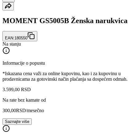
MOMENT GS5005B Ženska narukvica
EAN:
180550
Na stanju
Informacije o popustu
*Iskazana cena važi za online kupovinu, kao i za kupovinu u
prodavnicama za gotovinski način plaćanja sa dospećem odmah.
3.599
,
00
RSD
Na rate bez kamate od
300,00
RSD
/mesečno
Saznajte više