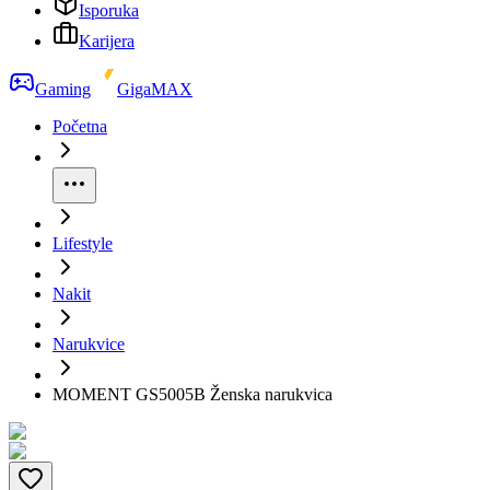
Isporuka
Karijera
Gaming
GigaMAX
Početna
Lifestyle
Nakit
Narukvice
MOMENT GS5005B Ženska narukvica