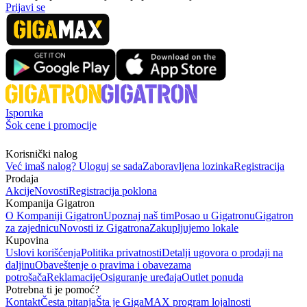
Prijavi se
Isporuka
Šok cene i promocije
Korisnički nalog
Već imaš nalog? Uloguj se sada
Zaboravljena lozinka
Registracija
Prodaja
Akcije
Novosti
Registracija poklona
Kompanija Gigatron
O Kompaniji Gigatron
Upoznaj naš tim
Posao u Gigatronu
Gigatron
za zajednicu
Novosti iz Gigatrona
Zakupljujemo lokale
Kupovina
Uslovi korišćenja
Politika privatnosti
Detalji ugovora o prodaji na
daljinu
Obaveštenje o pravima i obavezama
potrošača
Reklamacije
Osiguranje uređaja
Outlet ponuda
Potrebna ti je pomoć?
Kontakt
Česta pitanja
Šta je GigaMAX program lojalnosti