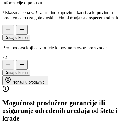
Informacije o popustu
*Iskazana cena važi za online kupovinu, kao i za kupovinu u
prodavnicama za gotovinski način plaćanja sa dospećem odmah.
1
Dodaj u korpu
Broj bodova koji ostvarujete kupovinom ovog proizvoda:
72
1
Dodaj u korpu
Pronađi u prodavnici
Mogućnost produžene garancije ili
osiguranje određenih uređaja od štete i
krađe