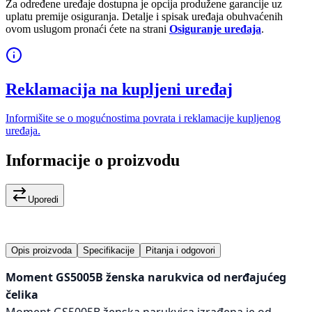
Za određene uređaje dostupna je opcija produžene garancije uz
uplatu premije osiguranja. Detalje i spisak uređaja obuhvaćenih
ovom uslugom pronaći ćete na strani
Osiguranje uređaja
.
Reklamacija na kupljeni uređaj
Informišite se o mogućnostima povrata i reklamacije kupljenog
uređaja.
Informacije o proizvodu
Uporedi
Opis proizvoda
Specifikacije
Pitanja i odgovori
Moment GS5005B ženska narukvica od nerđajućeg
čelika