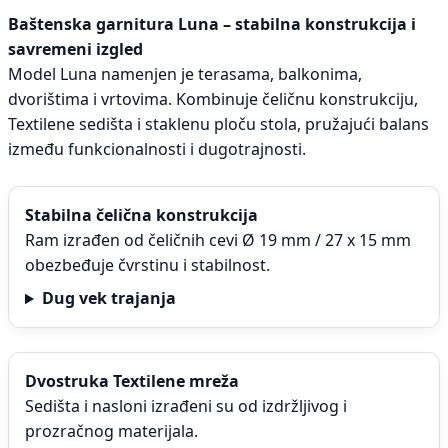
Baštenska garnitura Luna – stabilna konstrukcija i
savremeni izgled
Model Luna namenjen je terasama, balkonima,
dvorištima i vrtovima. Kombinuje čeličnu konstrukciju,
Textilene sedišta i staklenu ploču stola, pružajući balans
između funkcionalnosti i dugotrajnosti.
Stabilna čelična konstrukcija
Ram izrađen od čeličnih cevi Ø 19 mm / 27 x 15 mm
obezbeđuje čvrstinu i stabilnost.
Dug vek trajanja
Dvostruka Textilene mreža
Sedišta i nasloni izrađeni su od izdržljivog i
prozračnog materijala.