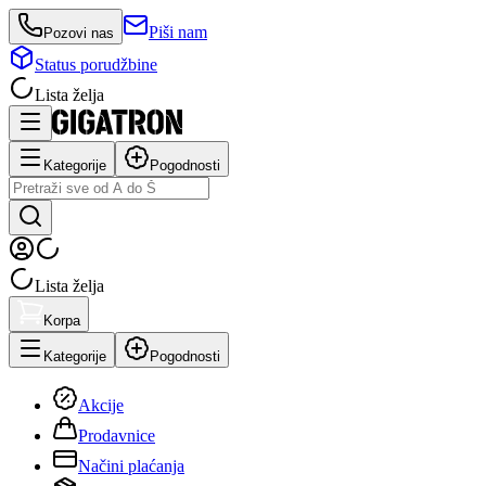
Piši nam
Pozovi nas
Status porudžbine
Lista želja
Kategorije
Pogodnosti
Lista želja
Korpa
Kategorije
Pogodnosti
Akcije
Prodavnice
Načini plaćanja