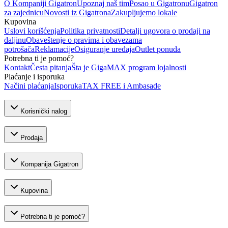
O Kompaniji Gigatron
Upoznaj naš tim
Posao u Gigatronu
Gigatron
za zajednicu
Novosti iz Gigatrona
Zakupljujemo lokale
Kupovina
Uslovi korišćenja
Politika privatnosti
Detalji ugovora o prodaji na
daljinu
Obaveštenje o pravima i obavezama
potrošača
Reklamacije
Osiguranje uređaja
Outlet ponuda
Potrebna ti je pomoć?
Kontakt
Česta pitanja
Šta je GigaMAX program lojalnosti
Plaćanje i isporuka
Načini plaćanja
Isporuka
TAX FREE i Ambasade
Korisnički nalog
Prodaja
Kompanija Gigatron
Kupovina
Potrebna ti je pomoć?