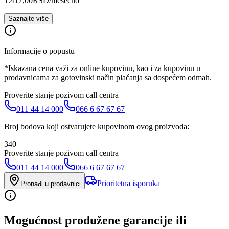
1.417,00
RSD
/mesečno
Saznajte više
Informacije o popustu
*Iskazana cena važi za online kupovinu, kao i za kupovinu u
prodavnicama za gotovinski način plaćanja sa dospećem odmah.
Proverite stanje pozivom call centra
011 44 14 000
066 6 67 67 67
Broj bodova koji ostvarujete kupovinom ovog proizvoda:
340
Proverite stanje pozivom call centra
011 44 14 000
066 6 67 67 67
Prioritetna isporuka
Pronađi u prodavnici
Mogućnost produžene garancije ili