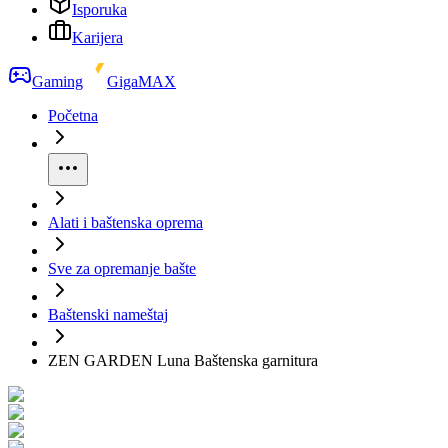
Isporuka
Karijera
Gaming
GigaMAX
Početna
Alati i baštenska oprema
Sve za opremanje bašte
Baštenski nameštaj
ZEN GARDEN Luna Baštenska garnitura