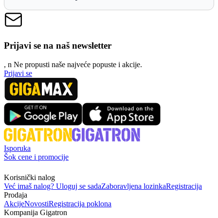
Prijavi se na naš newsletter
, n
N
e propusti naše najveće popuste i akcije.
Prijavi se
Isporuka
Šok cene i promocije
Korisnički nalog
Već imaš nalog? Uloguj se sada
Zaboravljena lozinka
Registracija
Prodaja
Akcije
Novosti
Registracija poklona
Kompanija Gigatron