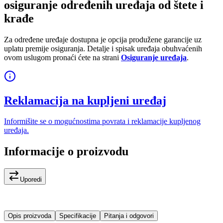
osiguranje određenih uređaja od štete i
krađe
Za određene uređaje dostupna je opcija produžene garancije uz
uplatu premije osiguranja. Detalje i spisak uređaja obuhvaćenih
ovom uslugom pronaći ćete na strani
Osiguranje uređaja
.
Reklamacija na kupljeni uređaj
Informišite se o mogućnostima povrata i reklamacije kupljenog
uređaja.
Informacije o proizvodu
Uporedi
Opis proizvoda
Specifikacije
Pitanja i odgovori