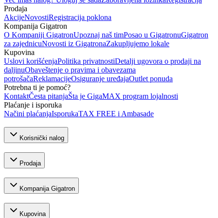
Prodaja
Akcije
Novosti
Registracija poklona
Kompanija Gigatron
O Kompaniji Gigatron
Upoznaj naš tim
Posao u Gigatronu
Gigatron
za zajednicu
Novosti iz Gigatrona
Zakupljujemo lokale
Kupovina
Uslovi korišćenja
Politika privatnosti
Detalji ugovora o prodaji na
daljinu
Obaveštenje o pravima i obavezama
potrošača
Reklamacije
Osiguranje uređaja
Outlet ponuda
Potrebna ti je pomoć?
Kontakt
Česta pitanja
Šta je GigaMAX program lojalnosti
Plaćanje i isporuka
Načini plaćanja
Isporuka
TAX FREE i Ambasade
Korisnički nalog
Prodaja
Kompanija Gigatron
Kupovina