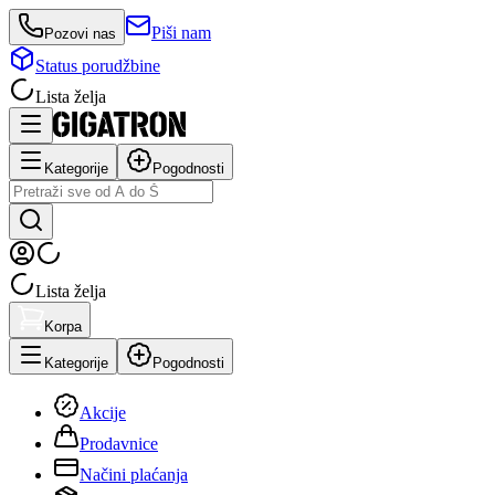
Piši nam
Pozovi nas
Status porudžbine
Lista želja
Kategorije
Pogodnosti
Lista želja
Korpa
Kategorije
Pogodnosti
Akcije
Prodavnice
Načini plaćanja