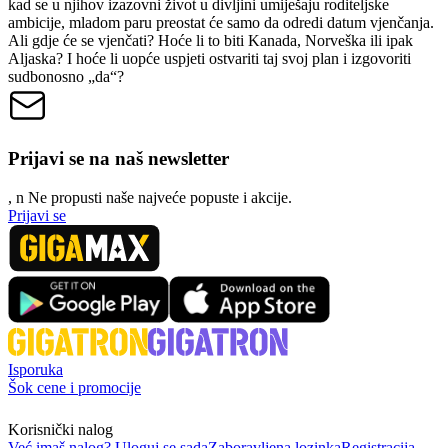
kad se u njihov izazovni život u divljini umiješaju roditeljske
ambicije, mladom paru preostat će samo da odredi datum vjenčanja.
Ali gdje će se vjenčati? Hoće li to biti Kanada, Norveška ili ipak
Aljaska? I hoće li uopće uspjeti ostvariti taj svoj plan i izgovoriti
sudbonosno „da“?
Prijavi se na naš newsletter
, n
N
e propusti naše najveće popuste i akcije.
Prijavi se
Isporuka
Šok cene i promocije
Korisnički nalog
Već imaš nalog? Uloguj se sada
Zaboravljena lozinka
Registracija