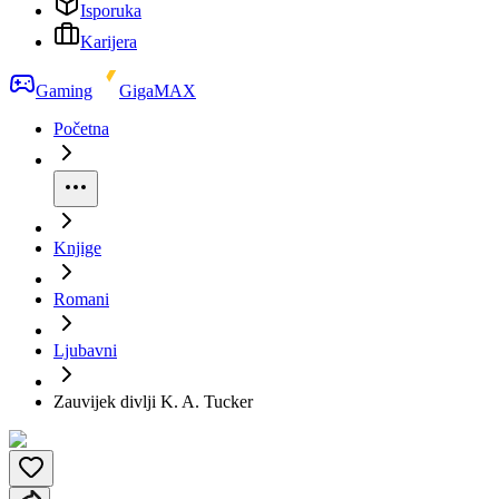
Isporuka
Karijera
Gaming
GigaMAX
Početna
Knjige
Romani
Ljubavni
Zauvijek divlji K. A. Tucker