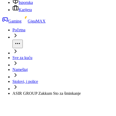
Isporuka
Karijera
Gaming
GigaMAX
Početna
Sve za kuću
Nameštaj
Stolovi, i police
ASIR GROUP Zakkum Sto za šminkanje