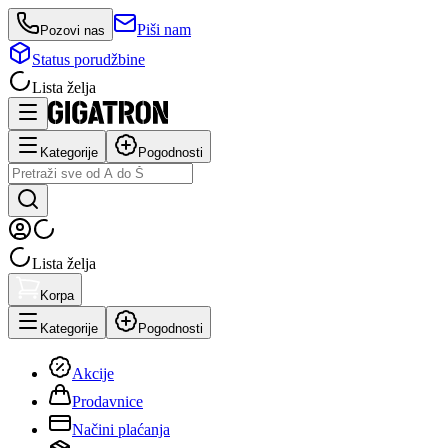
Piši nam
Pozovi nas
Status porudžbine
Lista želja
Kategorije
Pogodnosti
Lista želja
Korpa
Kategorije
Pogodnosti
Akcije
Prodavnice
Načini plaćanja