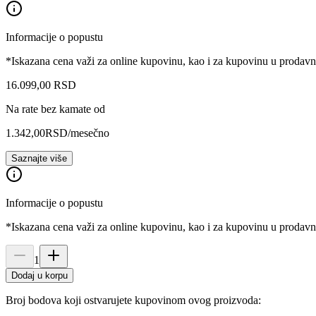
Informacije o popustu
*Iskazana cena važi za online kupovinu, kao i za kupovinu u prodav
16.099
,
00
RSD
Na rate bez kamate od
1.342,00
RSD
/mesečno
Saznajte više
Informacije o popustu
*Iskazana cena važi za online kupovinu, kao i za kupovinu u prodav
1
Dodaj u korpu
Broj bodova koji ostvarujete kupovinom ovog proizvoda: