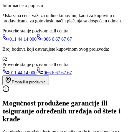
Informacije o popustu
*Iskazana cena važi za online kupovinu, kao i za kupovinu u
prodavnicama za gotovinski način plaćanja sa dospećem odmah.
Proverite stanje pozivom call centra
011 44 14 000
066 6 67 67 67
Broj bodova koji ostvarujete kupovinom ovog proizvoda:
62
Proverite stanje pozivom call centra
011 44 14 000
066 6 67 67 67
Pronađi u prodavnici
Mogućnost produžene garancije ili
osiguranje određenih uređaja od štete i
krađe
Za određene uređaje dostupna je opcija produžene garancije uz