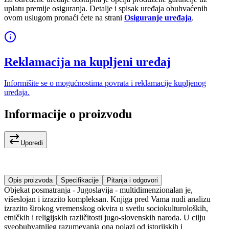
uplatu premije osiguranja. Detalje i spisak uređaja obuhvaćenih
ovom uslugom pronaći ćete na strani
Osiguranje uređaja
.
Reklamacija na kupljeni uređaj
Informišite se o mogućnostima povrata i reklamacije kupljenog
uređaja.
Informacije o proizvodu
Uporedi
Opis proizvoda
Specifikacije
Pitanja i odgovori
Objekat posmatranja - Jugoslavija - multidimenzionalan je,
višeslojan i izrazito kompleksan. Knjiga pred Vama nudi analizu
izrazito širokog vremenskog okvira u svetlu sociokulturoloških,
etničkih i religijskih različitosti jugo-slovenskih naroda. U cilju
sveobuhvatnijeg razumevanja ona polazi od istorijskih i