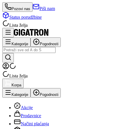
Piši nam
Pozovi nas
Status porudžbine
Lista želja
Kategorije
Pogodnosti
Lista želja
Korpa
Kategorije
Pogodnosti
Akcije
Prodavnice
Načini plaćanja