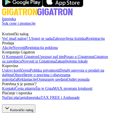
Isporuka
Šok cene i promocije
Korisnički nalog
Već imaš nalog? Uloguj se sada
Zaboravljena lozinka
Registracija
Prodaja
Akcije
Novosti
Registracija poklona
Kompanija Gigatron
O Kompaniji Gigatron
Upoznaj naš tim
Posao u Gigatronu
Gigatron
za zajednicu
Novosti iz Gigatrona
Zakupljujemo lokale
Kupovina
Uslovi korišćenja
Politika privatnosti
Detalji ugovora o prodaji na
daljinu
Obaveštenje o pravima i obavezama
potrošača
Reklamacije
Osiguranje uređaja
Outlet ponuda
Potrebna ti je pomoć?
Kontakt
Česta pitanja
Šta je GigaMAX program lojalnosti
Plaćanje i isporuka
Načini plaćanja
Isporuka
TAX FREE i Ambasade
Korisnički nalog