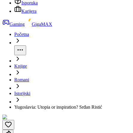
Isporuka
Karijera
Gaming
GigaMAX
Početna
Knjige
Romani
Istorijski
Yugoslavia: Utopia or inspiration? Srđan Ristić