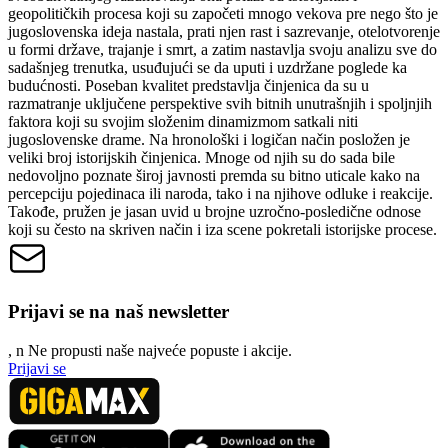
geopolitičkih procesa koji su započeti mnogo vekova pre nego što je
jugoslovenska ideja nastala, prati njen rast i sazrevanje, otelotvorenje
u formi države, trajanje i smrt, a zatim nastavlja svoju analizu sve do
sadašnjeg trenutka, usuđujući se da uputi i uzdržane poglede ka
budućnosti. Poseban kvalitet predstavlja činjenica da su u
razmatranje uključene perspektive svih bitnih unutrašnjih i spoljnjih
faktora koji su svojim složenim dinamizmom satkali niti
jugoslovenske drame. Na hronološki i logičan način posložen je
veliki broj istorijskih činjenica. Mnoge od njih su do sada bile
nedovoljno poznate široj javnosti premda su bitno uticale kako na
percepciju pojedinaca ili naroda, tako i na njihove odluke i reakcije.
Takođe, pružen je jasan uvid u brojne uzročno-posledične odnose
koji su često na skriven način i iza scene pokretali istorijske procese.
Prijavi se na naš newsletter
, n
N
e propusti naše najveće popuste i akcije.
Prijavi se