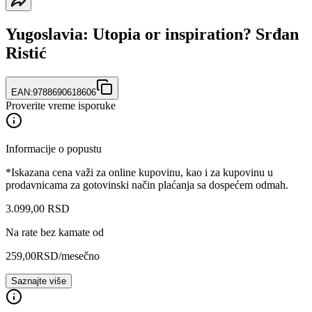
Yugoslavia: Utopia or inspiration? Srđan
Ristić
EAN:
9788690618606
Proverite vreme isporuke
Informacije o popustu
*Iskazana cena važi za online kupovinu, kao i za kupovinu u
prodavnicama za gotovinski način plaćanja sa dospećem odmah.
3.099
,
00
RSD
Na rate bez kamate od
259,00
RSD
/mesečno
Saznajte više