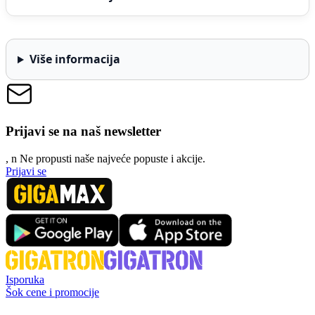
Više informacija
Prijavi se na naš newsletter
, n
N
e propusti naše najveće popuste i akcije.
Prijavi se
Isporuka
Šok cene i promocije