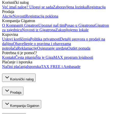
Korisnički nalog
Već imaš nalog? Uloguj se sada
Zaboravljena lozinka
Registracija
Prodaja
Akcije
Novosti
Registracija poklona
Kompanija Gigatron
O Kompaniji Gigatron
Upoznaj naš tim
Posao u Gigatronu
Gigatron
za zajednicu
Novosti iz Gigatrona
Zakupljujemo lokale
Kupovina
Uslovi korišćenja
Politika privatnosti
Detalji ugovora o prodaji na
daljinu
Obaveštenje o pravima i obavezama
potrošača
Reklamacije
Osiguranje uređaja
Outlet ponuda
Potrebna ti je pomoć?
Kontakt
Česta pitanja
Šta je GigaMAX program lojalnosti
Plaćanje i isporuka
Načini plaćanja
Isporuka
TAX FREE i Ambasade
Korisnički nalog
Prodaja
Kompanija Gigatron