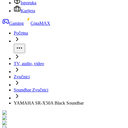
Isporuka
Karijera
Gaming
GigaMAX
Početna
TV, audio, video
Zvučnici
Soundbar Zvučnici
YAMAHA SR-X50A Black Soundbar