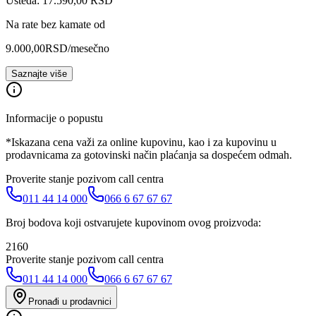
Ušteda: 17.590,00 RSD
Na rate bez kamate od
9.000,00
RSD
/mesečno
Saznajte više
Informacije o popustu
*Iskazana cena važi za online kupovinu, kao i za kupovinu u
prodavnicama za gotovinski način plaćanja sa dospećem odmah.
Proverite stanje pozivom call centra
011 44 14 000
066 6 67 67 67
Broj bodova koji ostvarujete kupovinom ovog proizvoda:
2160
Proverite stanje pozivom call centra
011 44 14 000
066 6 67 67 67
Pronađi u prodavnici