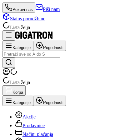
Piši nam
Pozovi nas
Status porudžbine
Lista želja
Kategorije
Pogodnosti
Lista želja
Korpa
Kategorije
Pogodnosti
Akcije
Prodavnice
Načini plaćanja