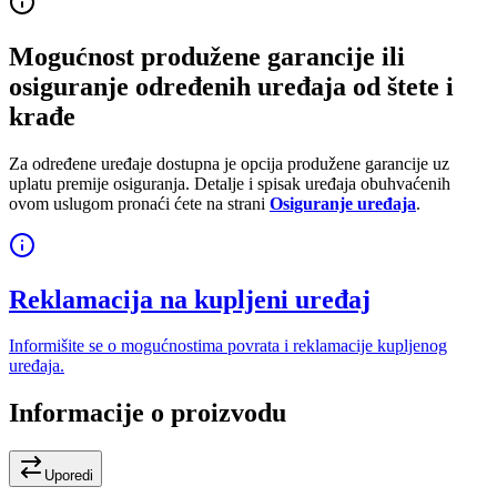
Mogućnost produžene garancije ili
osiguranje određenih uređaja od štete i
krađe
Za određene uređaje dostupna je opcija produžene garancije uz
uplatu premije osiguranja. Detalje i spisak uređaja obuhvaćenih
ovom uslugom pronaći ćete na strani
Osiguranje uređaja
.
Reklamacija na kupljeni uređaj
Informišite se o mogućnostima povrata i reklamacije kupljenog
uređaja.
Informacije o proizvodu
Uporedi