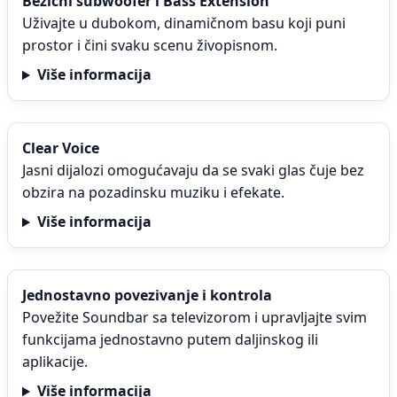
Bežični subwoofer i Bass Extension
Uživajte u dubokom, dinamičnom basu koji puni
prostor i čini svaku scenu živopisnom.
Više informacija
Clear Voice
Jasni dijalozi omogućavaju da se svaki glas čuje bez
obzira na pozadinsku muziku i efekate.
Više informacija
Jednostavno povezivanje i kontrola
Povežite Soundbar sa televizorom i upravljajte svim
funkcijama jednostavno putem daljinskog ili
aplikacije.
Više informacija