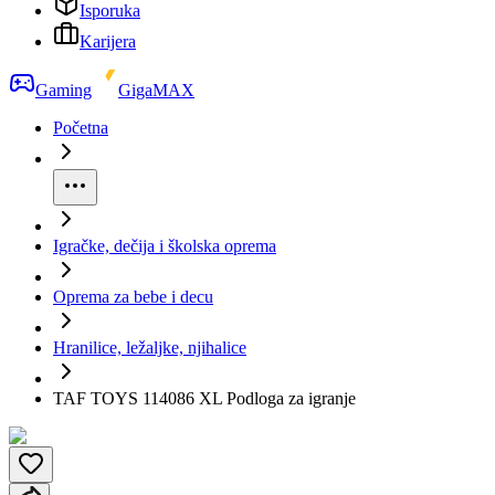
Isporuka
Karijera
Gaming
GigaMAX
Početna
Igračke, dečija i školska oprema
Oprema za bebe i decu
Hranilice, ležaljke, njihalice
TAF TOYS 114086 XL Podloga za igranje