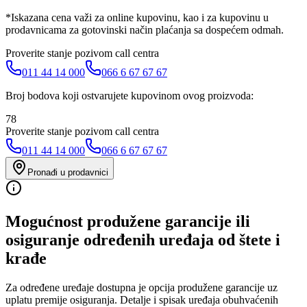
*Iskazana cena važi za online kupovinu, kao i za kupovinu u
prodavnicama za gotovinski način plaćanja sa dospećem odmah.
Proverite stanje pozivom call centra
011 44 14 000
066 6 67 67 67
Broj bodova koji ostvarujete kupovinom ovog proizvoda:
78
Proverite stanje pozivom call centra
011 44 14 000
066 6 67 67 67
Pronađi u prodavnici
Mogućnost produžene garancije ili
osiguranje određenih uređaja od štete i
krađe
Za određene uređaje dostupna je opcija produžene garancije uz
uplatu premije osiguranja. Detalje i spisak uređaja obuhvaćenih