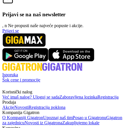
Prijavi se na naš newsletter
, n
N
e propusti naše najveće popuste i akcije.
Prijavi se
Isporuka
Šok cene i promocije
Korisnički nalog
Već imaš nalog? Uloguj se sada
Zaboravljena lozinka
Registracija
Prodaja
Akcije
Novosti
Registracija poklona
Kompanija Gigatron
O Kompaniji Gigatron
Upoznaj naš tim
Posao u Gigatronu
Gigatron
za zajednicu
Novosti iz Gigatrona
Zakupljujemo lokale
Kupovina