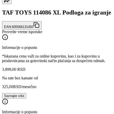
TAF TOYS 114086 XL Podloga za igranje
EAN:
605566131450
Proverite vreme isporuke
Informacije o popustu
*Iskazana cena važi za online kupovinu, kao i za kupovinu u
prodavnicama za gotovinski način plaćanja sa dospećem odmah.
3.899
,
00
RSD
Na rate bez kamate od
325,00
RSD
/mesečno
Saznajte više
Informacije o popustu