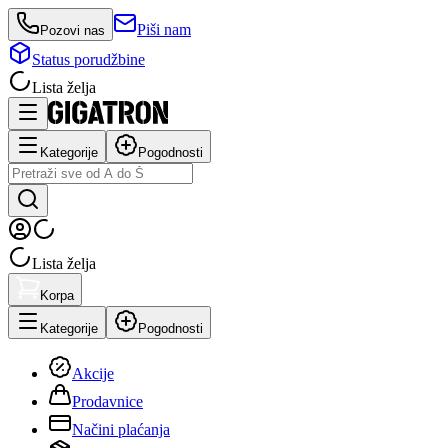
Piši nam
Pozovi nas
Status porudžbine
Lista želja
Kategorije
Pogodnosti
Lista želja
Korpa
Kategorije
Pogodnosti
Akcije
Prodavnice
Načini plaćanja