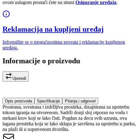
ovom uslugom pronaći ćete na strani
Osiguranje uređaja
.
Reklamacija na kupljeni uređaj
Informišite se o mogućnostima povrata i reklamacije kupljenog
uređaja.
Informacije o proizvodu
Uporedi
Opis proizvoda
Specifikacije
Pitanja i odgovori
Prostrana, svestrana i izdržljiva prostirka, dizajnirana za upotrebu
tokom igranja na otvorenom. Sadrži donji sloj otporan na vodu i
mekani krov koji se lako čisti. Pogdan za decu svih uzrasta, ova
lagana prostirka koja se lako sklapa je savršena za upotrebu u parku,
na plaži ili u sopstvenom dvorištu.