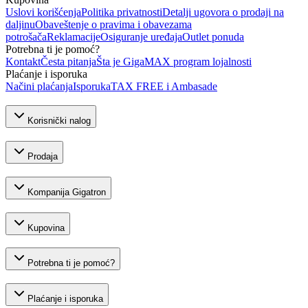
Uslovi korišćenja
Politika privatnosti
Detalji ugovora o prodaji na
daljinu
Obaveštenje o pravima i obavezama
potrošača
Reklamacije
Osiguranje uređaja
Outlet ponuda
Potrebna ti je pomoć?
Kontakt
Česta pitanja
Šta je GigaMAX program lojalnosti
Plaćanje i isporuka
Načini plaćanja
Isporuka
TAX FREE i Ambasade
Korisnički nalog
Prodaja
Kompanija Gigatron
Kupovina
Potrebna ti je pomoć?
Plaćanje i isporuka