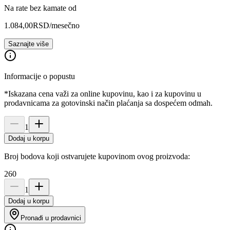
Na rate bez kamate od
1.084,00
RSD
/mesečno
Saznajte više
Informacije o popustu
*Iskazana cena važi za online kupovinu, kao i za kupovinu u
prodavnicama za gotovinski način plaćanja sa dospećem odmah.
1
Dodaj u korpu
Broj bodova koji ostvarujete kupovinom ovog proizvoda:
260
1
Dodaj u korpu
Pronađi u prodavnici