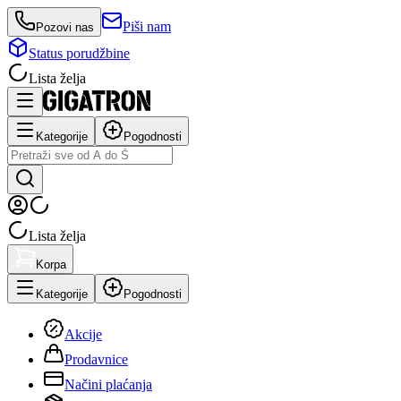
Piši nam
Pozovi nas
Status porudžbine
Lista želja
Kategorije
Pogodnosti
Lista želja
Korpa
Kategorije
Pogodnosti
Akcije
Prodavnice
Načini plaćanja