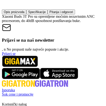
Opis proizvoda
Specifikacije
Pitanja i odgovori
Xiaomi Buds 3T Pro su opremljene moćnim nezavisnim ANC
procesorom, do 40dB sposobnost poništavanja buke.
Prijavi se na naš newsletter
, n
N
e propusti naše najveće popuste i akcije.
Prijavi se
Isporuka
Šok cene i promocije
Korisnički nalog