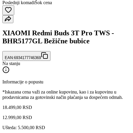
Poslednji komadi
Šok cena
XIAOMI Redmi Buds 3T Pro TWS -
BHR5177GL Bežične bubice
EAN:
6934177746369
Na stanju
Informacije o popustu
*Iskazana cena važi za online kupovinu, kao i za kupovinu u
prodavnicama za gotovinski način plaćanja sa dospećem odmah.
18.499,00 RSD
12.999
,
00
RSD
Ušteda: 5.500,00 RSD