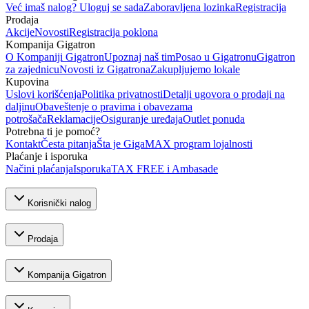
Već imaš nalog? Uloguj se sada
Zaboravljena lozinka
Registracija
Prodaja
Akcije
Novosti
Registracija poklona
Kompanija Gigatron
O Kompaniji Gigatron
Upoznaj naš tim
Posao u Gigatronu
Gigatron
za zajednicu
Novosti iz Gigatrona
Zakupljujemo lokale
Kupovina
Uslovi korišćenja
Politika privatnosti
Detalji ugovora o prodaji na
daljinu
Obaveštenje o pravima i obavezama
potrošača
Reklamacije
Osiguranje uređaja
Outlet ponuda
Potrebna ti je pomoć?
Kontakt
Česta pitanja
Šta je GigaMAX program lojalnosti
Plaćanje i isporuka
Načini plaćanja
Isporuka
TAX FREE i Ambasade
Korisnički nalog
Prodaja
Kompanija Gigatron