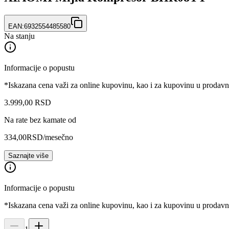
EAN:
6932554485580
Na stanju
Informacije o popustu
*Iskazana cena važi za online kupovinu, kao i za kupovinu u prodav
3.999
,
00
RSD
Na rate bez kamate od
334,00
RSD
/mesečno
Saznajte više
Informacije o popustu
*Iskazana cena važi za online kupovinu, kao i za kupovinu u prodav