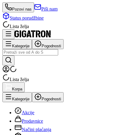
Piši nam
Pozovi nas
Status porudžbine
Lista želja
Kategorije
Pogodnosti
Lista želja
Korpa
Kategorije
Pogodnosti
Akcije
Prodavnice
Načini plaćanja