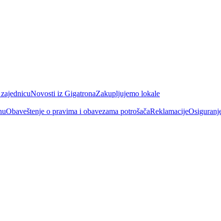
 zajednicu
Novosti iz Gigatrona
Zakupljujemo lokale
nu
Obaveštenje o pravima i obavezama potrošača
Reklamacije
Osiguranj