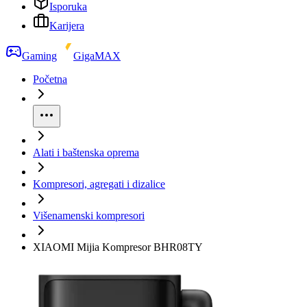
Isporuka
Karijera
Gaming
GigaMAX
Početna
Alati i baštenska oprema
Kompresori, agregati i dizalice
Višenamenski kompresori
XIAOMI Mijia Kompresor BHR08TY