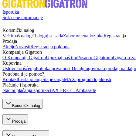
Isporuka
Šok cene i promocije
Korisnički nalog
Već imaš nalog? Uloguj se sada
Zaboravljena lozinka
Registracija
Prodaja
Akcije
Novosti
Registracija poklona
Kompanija Gigatron
O Kompaniji Gigatron
Upoznaj naš tim
Posao u Gigatronu
Gigatron za
Kupovina
Uslovi korišćenja
Politika privatnosti
Detalji ugovora o prodaji na dalji
Potrebna ti je pomoć?
Kontakt
Česta pitanja
Šta je GigaMAX program lojalnosti
Plaćanje i isporuka
Načini plaćanja
Isporuka
TAX FREE i Ambasade
Korisnički nalog
Prodaja