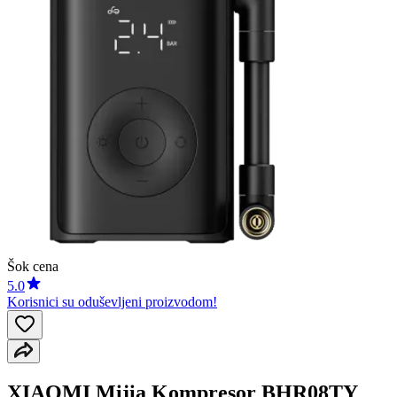
Šok cena
5.0
Korisnici su oduševljeni proizvodom!
XIAOMI Mijia Kompresor BHR08TY