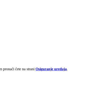
 pronaći ćete na strani
Osiguranje uređaja
.