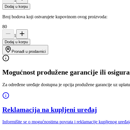
1
Dodaj u korpu
Broj bodova koji ostvarujete kupovinom ovog proizvoda:
80
1
Dodaj u korpu
Pronađi u prodavnici
Mogućnost produžene garancije ili osigura
Za određene uređaje dostupna je opcija produžene garancije uz uplatu
Reklamacija na kupljeni uređaj
Informišite se o mogućnostima povrata i reklamacije kupljenog uređaj