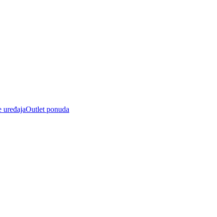
e uređaja
Outlet ponuda