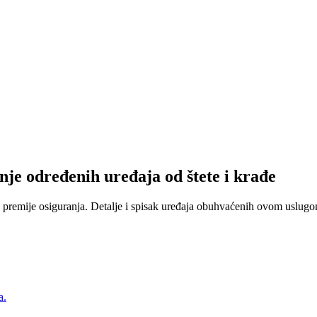
nje određenih uređaja od štete i krađe
 premije osiguranja. Detalje i spisak uređaja obuhvaćenih ovom uslugom
a.