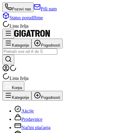
Piši nam
Pozovi nas
Status porudžbine
Lista želja
Kategorije
Pogodnosti
Lista želja
Korpa
Kategorije
Pogodnosti
Akcije
Prodavnice
Načini plaćanja