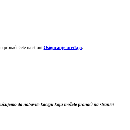
 pronaći ćete na strani
Osiguranje uređaja
.
ručujemo da nabavite kacigu koju možete pronaći na stranici