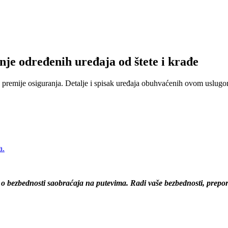
nje određenih uređaja od štete i krađe
 premije osiguranja. Detalje i spisak uređaja obuhvaćenih ovom uslugom
a.
 o bezbednosti saobraćaja na putevima. Radi vaše bezbednosti, prepo