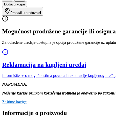
Dodaj u korpu
Pronađi u prodavnici
Mogućnost produžene garancije ili osigura
Za određene uređaje dostupna je opcija produžene garancije uz uplatu
Reklamacija na kupljeni uređaj
Informišite se o mogućnostima povrata i reklamacije kupljenog uređaj
NAPOMENA:
Nošenje kacige prilikom korišćenja trotineta je obavezno po zakonu
Zaštitne kacige
.
Informacije o proizvodu