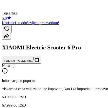
Top artikal
5.0
Korisnici su oduševljeni proizvodom!
XIAOMI Electric Scooter 6 Pro
EAN:
6932554477349
Na stanju
Informacije o popustu
*Iskazana cena važi za online kupovinu, kao i za kupovinu u prodav
69.999,00 RSD
67.999
,
00
RSD