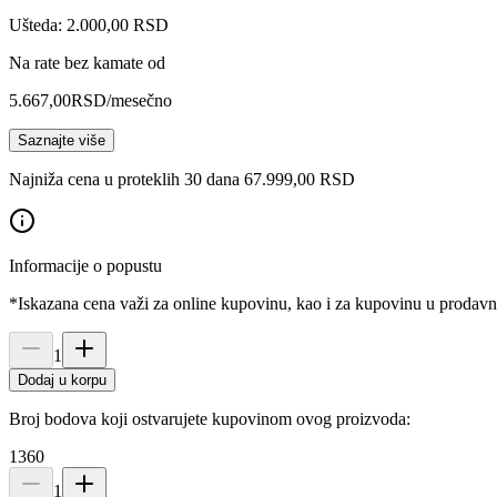
Ušteda: 2.000,00 RSD
Na rate bez kamate od
5.667,00
RSD
/mesečno
Saznajte više
Najniža cena u proteklih 30 dana 67.999,00 RSD
Informacije o popustu
*Iskazana cena važi za online kupovinu, kao i za kupovinu u prodav
1
Dodaj u korpu
Broj bodova koji ostvarujete kupovinom ovog proizvoda:
1360
1