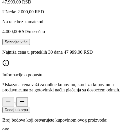
47.999
,
00
RSD
Ušteda: 2.000,00 RSD
Na rate bez kamate od
4.000,00
RSD
/mesečno
Saznajte više
Najniža cena u proteklih 30 dana 47.999,00 RSD
Informacije o popustu
*Iskazana cena važi za online kupovinu, kao i za kupovinu u
prodavnicama za gotovinski način plaćanja sa dospećem odmah.
1
Dodaj u korpu
Broj bodova koji ostvarujete kupovinom ovog proizvoda:
960