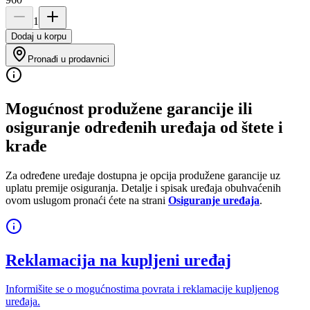
1
Dodaj u korpu
Pronađi u prodavnici
Mogućnost produžene garancije ili
osiguranje određenih uređaja od štete i
krađe
Za određene uređaje dostupna je opcija produžene garancije uz
uplatu premije osiguranja. Detalje i spisak uređaja obuhvaćenih
ovom uslugom pronaći ćete na strani
Osiguranje uređaja
.
Reklamacija na kupljeni uređaj
Informišite se o mogućnostima povrata i reklamacije kupljenog
uređaja.