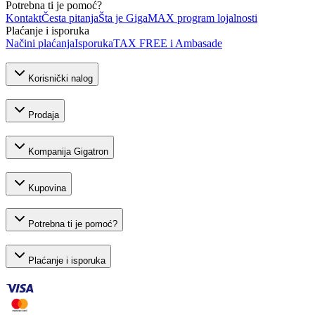
Potrebna ti je pomoć?
Kontakt
Česta pitanja
Šta je GigaMAX program lojalnosti
Plaćanje i isporuka
Načini plaćanja
Isporuka
TAX FREE i Ambasade
Korisnički nalog
Prodaja
Kompanija Gigatron
Kupovina
Potrebna ti je pomoć?
Plaćanje i isporuka