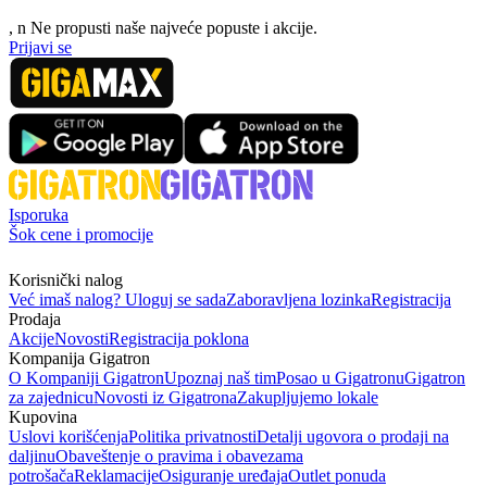
, n
N
e propusti naše najveće popuste i akcije.
Prijavi se
Isporuka
Šok cene i promocije
Korisnički nalog
Već imaš nalog? Uloguj se sada
Zaboravljena lozinka
Registracija
Prodaja
Akcije
Novosti
Registracija poklona
Kompanija Gigatron
O Kompaniji Gigatron
Upoznaj naš tim
Posao u Gigatronu
Gigatron
za zajednicu
Novosti iz Gigatrona
Zakupljujemo lokale
Kupovina
Uslovi korišćenja
Politika privatnosti
Detalji ugovora o prodaji na
daljinu
Obaveštenje o pravima i obavezama
potrošača
Reklamacije
Osiguranje uređaja
Outlet ponuda