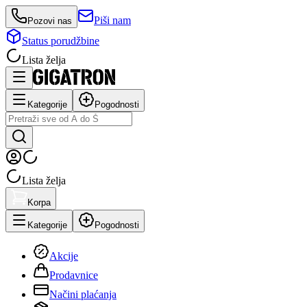
Piši nam
Pozovi nas
Status porudžbine
Lista želja
Kategorije
Pogodnosti
Lista želja
Korpa
Kategorije
Pogodnosti
Akcije
Prodavnice
Načini plaćanja