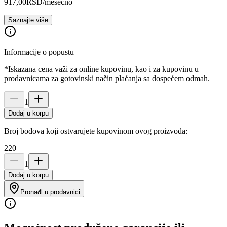
917,00
RSD
/mesečno
Saznajte više
Informacije o popustu
*Iskazana cena važi za online kupovinu, kao i za kupovinu u
prodavnicama za gotovinski način plaćanja sa dospećem odmah.
1
Dodaj u korpu
Broj bodova koji ostvarujete kupovinom ovog proizvoda:
220
1
Dodaj u korpu
Pronađi u prodavnici