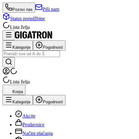
Piši nam
Pozovi nas
Status porudžbine
Lista želja
Kategorije
Pogodnosti
Lista želja
Korpa
Kategorije
Pogodnosti
Akcije
Prodavnice
Načini plaćanja