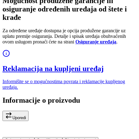
Mogućnost produžene garancije ili
osiguranje određenih uređaja od štete i
krađe
Za određene uređaje dostupna je opcija produžene garancije uz
uplatu premije osiguranja. Detalje i spisak uređaja obuhvaćenih
ovom uslugom pronaći ćete na strani
Osiguranje uređaja
.
Reklamacija na kupljeni uređaj
Informišite se o mogućnostima povrata i reklamacije kupljenog
uređaja.
Informacije o proizvodu
Uporedi