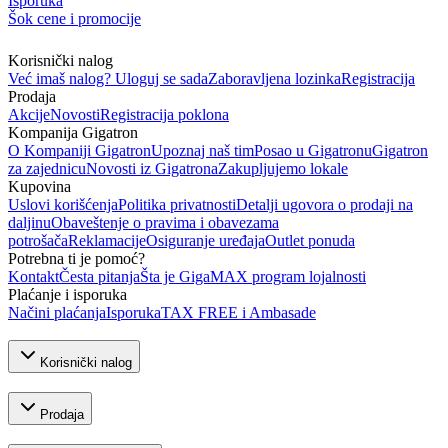
Isporuka
Šok cene i promocije
Korisnički nalog
Već imaš nalog? Uloguj se sada
Zaboravljena lozinka
Registracija
Prodaja
Akcije
Novosti
Registracija poklona
Kompanija Gigatron
O Kompaniji Gigatron
Upoznaj naš tim
Posao u Gigatronu
Gigatron
za zajednicu
Novosti iz Gigatrona
Zakupljujemo lokale
Kupovina
Uslovi korišćenja
Politika privatnosti
Detalji ugovora o prodaji na
daljinu
Obaveštenje o pravima i obavezama
potrošača
Reklamacije
Osiguranje uređaja
Outlet ponuda
Potrebna ti je pomoć?
Kontakt
Česta pitanja
Šta je GigaMAX program lojalnosti
Plaćanje i isporuka
Načini plaćanja
Isporuka
TAX FREE i Ambasade
Korisnički nalog
Prodaja