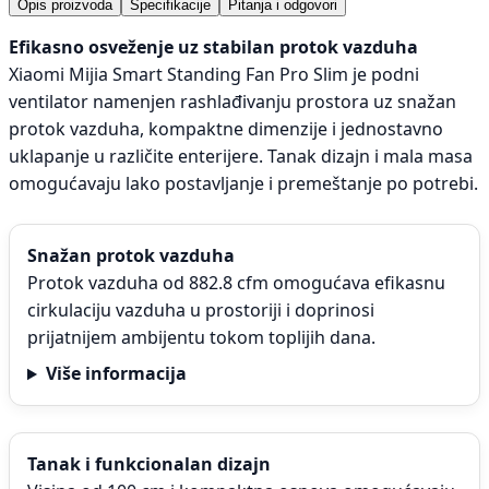
Opis proizvoda
Specifikacije
Pitanja i odgovori
Efikasno osveženje uz stabilan protok vazduha
Xiaomi Mijia Smart Standing Fan Pro Slim je podni
ventilator namenjen rashlađivanju prostora uz snažan
protok vazduha, kompaktne dimenzije i jednostavno
uklapanje u različite enterijere. Tanak dizajn i mala masa
omogućavaju lako postavljanje i premeštanje po potrebi.
Snažan protok vazduha
Protok vazduha od 882.8 cfm omogućava efikasnu
cirkulaciju vazduha u prostoriji i doprinosi
prijatnijem ambijentu tokom toplijih dana.
Više informacija
Tanak i funkcionalan dizajn