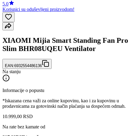
5.0
Korisnici su oduševljeni proizvodom!
XIAOMI Mijia Smart Standing Fan Pro
Slim BHR08UQEU Ventilator
EAN:
6932554486136
Na stanju
Informacije o popustu
*Iskazana cena važi za online kupovinu, kao i za kupovinu u
prodavnicama za gotovinski način plaćanja sa dospećem odmah.
10.999
,
00
RSD
Na rate bez kamate od