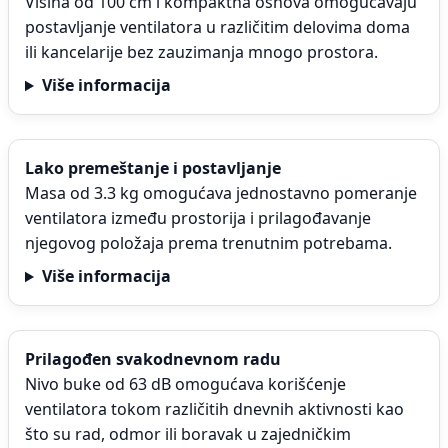
Visina od 100 cm i kompaktna osnova omogućavaju
postavljanje ventilatora u različitim delovima doma
ili kancelarije bez zauzimanja mnogo prostora.
Više informacija
Lako premeštanje i postavljanje
Masa od 3.3 kg omogućava jednostavno pomeranje
ventilatora između prostorija i prilagođavanje
njegovog položaja prema trenutnim potrebama.
Više informacija
Prilagođen svakodnevnom radu
Nivo buke od 63 dB omogućava korišćenje
ventilatora tokom različitih dnevnih aktivnosti kao
što su rad, odmor ili boravak u zajedničkim