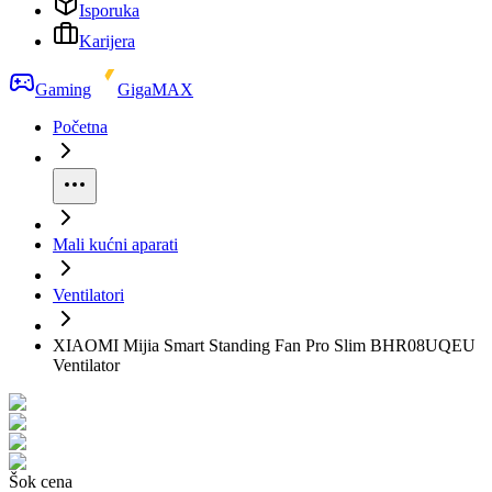
Isporuka
Karijera
Gaming
GigaMAX
Početna
Mali kućni aparati
Ventilatori
XIAOMI Mijia Smart Standing Fan Pro Slim BHR08UQEU
Ventilator
Šok cena