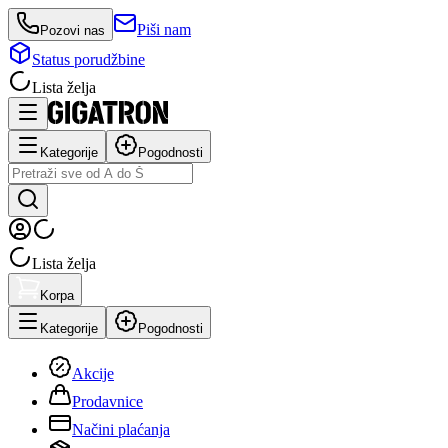
Piši nam
Pozovi nas
Status porudžbine
Lista želja
Kategorije
Pogodnosti
Lista želja
Korpa
Kategorije
Pogodnosti
Akcije
Prodavnice
Načini plaćanja