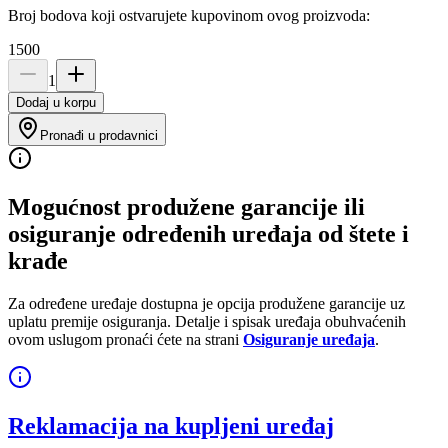
Broj bodova koji ostvarujete kupovinom ovog proizvoda:
1500
1
Dodaj u korpu
Pronađi u prodavnici
Mogućnost produžene garancije ili
osiguranje određenih uređaja od štete i
krađe
Za određene uređaje dostupna je opcija produžene garancije uz
uplatu premije osiguranja. Detalje i spisak uređaja obuhvaćenih
ovom uslugom pronaći ćete na strani
Osiguranje uređaja
.
Reklamacija na kupljeni uređaj