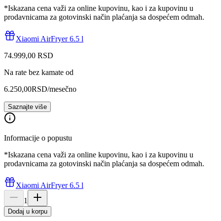
*Iskazana cena važi za online kupovinu, kao i za kupovinu u
prodavnicama za gotovinski način plaćanja sa dospećem odmah.
Xiaomi AirFryer 6.5 l
74.999
,
00
RSD
Na rate bez kamate od
6.250,00
RSD
/mesečno
Saznajte više
Informacije o popustu
*Iskazana cena važi za online kupovinu, kao i za kupovinu u
prodavnicama za gotovinski način plaćanja sa dospećem odmah.
Xiaomi AirFryer 6.5 l
1
Dodaj u korpu