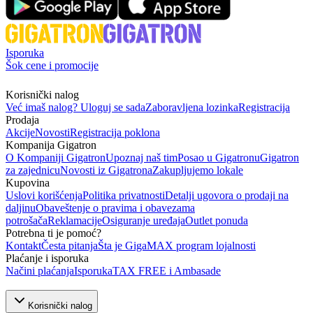
Isporuka
Šok cene i promocije
Korisnički nalog
Već imaš nalog? Uloguj se sada
Zaboravljena lozinka
Registracija
Prodaja
Akcije
Novosti
Registracija poklona
Kompanija Gigatron
O Kompaniji Gigatron
Upoznaj naš tim
Posao u Gigatronu
Gigatron
za zajednicu
Novosti iz Gigatrona
Zakupljujemo lokale
Kupovina
Uslovi korišćenja
Politika privatnosti
Detalji ugovora o prodaji na
daljinu
Obaveštenje o pravima i obavezama
potrošača
Reklamacije
Osiguranje uređaja
Outlet ponuda
Potrebna ti je pomoć?
Kontakt
Česta pitanja
Šta je GigaMAX program lojalnosti
Plaćanje i isporuka
Načini plaćanja
Isporuka
TAX FREE i Ambasade
Korisnički nalog