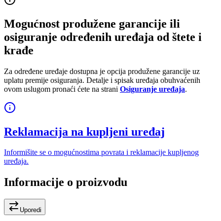
Mogućnost produžene garancije ili
osiguranje određenih uređaja od štete i
krađe
Za određene uređaje dostupna je opcija produžene garancije uz
uplatu premije osiguranja. Detalje i spisak uređaja obuhvaćenih
ovom uslugom pronaći ćete na strani
Osiguranje uređaja
.
Reklamacija na kupljeni uređaj
Informišite se o mogućnostima povrata i reklamacije kupljenog
uređaja.
Informacije o proizvodu
Uporedi