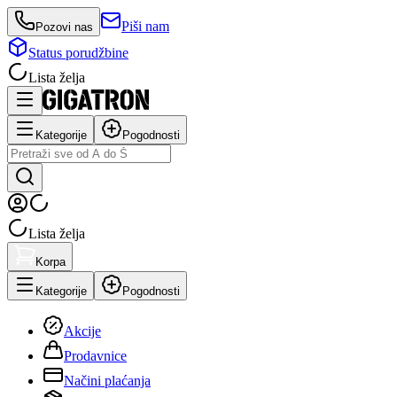
Piši nam
Pozovi nas
Status porudžbine
Lista želja
Kategorije
Pogodnosti
Lista želja
Korpa
Kategorije
Pogodnosti
Akcije
Prodavnice
Načini plaćanja