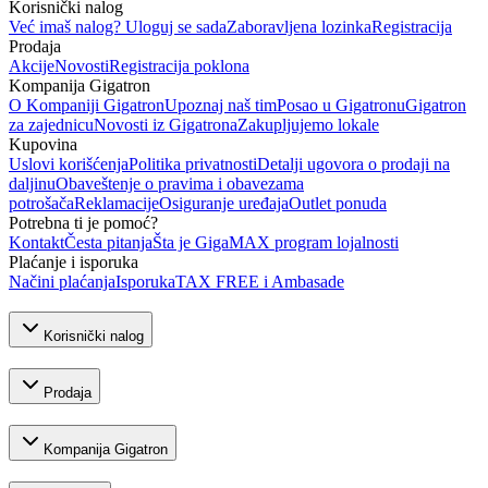
Korisnički nalog
Već imaš nalog? Uloguj se sada
Zaboravljena lozinka
Registracija
Prodaja
Akcije
Novosti
Registracija poklona
Kompanija Gigatron
O Kompaniji Gigatron
Upoznaj naš tim
Posao u Gigatronu
Gigatron
za zajednicu
Novosti iz Gigatrona
Zakupljujemo lokale
Kupovina
Uslovi korišćenja
Politika privatnosti
Detalji ugovora o prodaji na
daljinu
Obaveštenje o pravima i obavezama
potrošača
Reklamacije
Osiguranje uređaja
Outlet ponuda
Potrebna ti je pomoć?
Kontakt
Česta pitanja
Šta je GigaMAX program lojalnosti
Plaćanje i isporuka
Načini plaćanja
Isporuka
TAX FREE i Ambasade
Korisnički nalog
Prodaja
Kompanija Gigatron