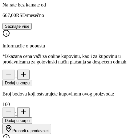
Na rate bez kamate od
667,00
RSD
/mesečno
Saznajte više
Informacije o popustu
*Iskazana cena važi za online kupovinu, kao i za kupovinu u
prodavnicama za gotovinski način plaćanja sa dospećem odmah.
1
Dodaj u korpu
Broj bodova koji ostvarujete kupovinom ovog proizvoda:
160
1
Dodaj u korpu
Pronađi u prodavnici