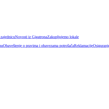
 zajednicu
Novosti iz Gigatrona
Zakupljujemo lokale
nu
Obaveštenje o pravima i obavezama potrošača
Reklamacije
Osiguranj