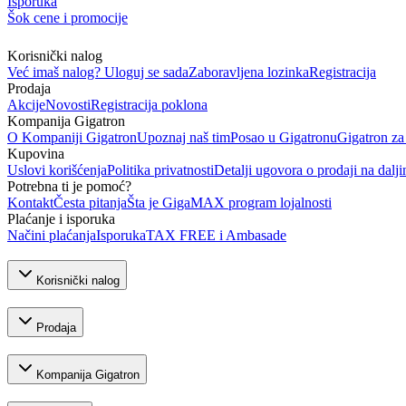
Isporuka
Šok cene i promocije
Korisnički nalog
Već imaš nalog? Uloguj se sada
Zaboravljena lozinka
Registracija
Prodaja
Akcije
Novosti
Registracija poklona
Kompanija Gigatron
O Kompaniji Gigatron
Upoznaj naš tim
Posao u Gigatronu
Gigatron za
Kupovina
Uslovi korišćenja
Politika privatnosti
Detalji ugovora o prodaji na dalji
Potrebna ti je pomoć?
Kontakt
Česta pitanja
Šta je GigaMAX program lojalnosti
Plaćanje i isporuka
Načini plaćanja
Isporuka
TAX FREE i Ambasade
Korisnički nalog
Prodaja
Kompanija Gigatron