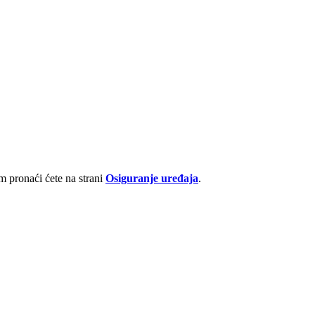
 pronaći ćete na strani
Osiguranje uređaja
.