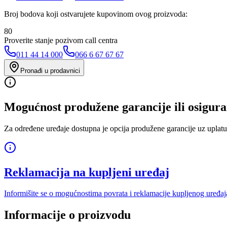
Broj bodova koji ostvarujete kupovinom ovog proizvoda:
80
Proverite stanje pozivom call centra
011 44 14 000
066 6 67 67 67
Pronađi u prodavnici
Mogućnost produžene garancije ili osigura
Za određene uređaje dostupna je opcija produžene garancije uz uplatu
Reklamacija na kupljeni uređaj
Informišite se o mogućnostima povrata i reklamacije kupljenog uređaj
Informacije o proizvodu