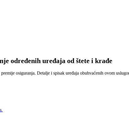
nje određenih uređaja od štete i krađe
 premije osiguranja. Detalje i spisak uređaja obuhvaćenih ovom uslugom
a.