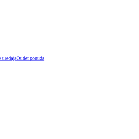
e uređaja
Outlet ponuda