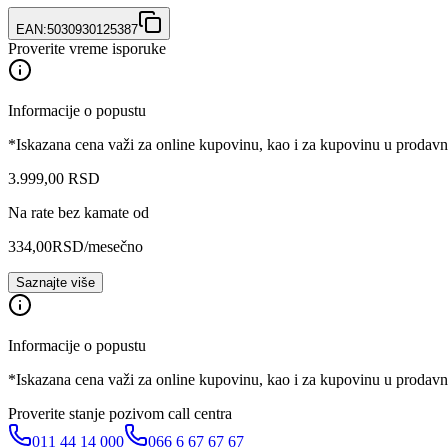
EAN:
5030930125387
Proverite vreme isporuke
Informacije o popustu
*Iskazana cena važi za online kupovinu, kao i za kupovinu u prodav
3.999
,
00
RSD
Na rate bez kamate od
334,00
RSD
/mesečno
Saznajte više
Informacije o popustu
*Iskazana cena važi za online kupovinu, kao i za kupovinu u prodav
Proverite stanje pozivom call centra
011 44 14 000
066 6 67 67 67