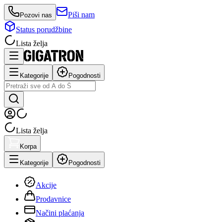
Piši nam
Pozovi nas
Status porudžbine
Lista želja
Kategorije
Pogodnosti
Lista želja
Korpa
Kategorije
Pogodnosti
Akcije
Prodavnice
Načini plaćanja