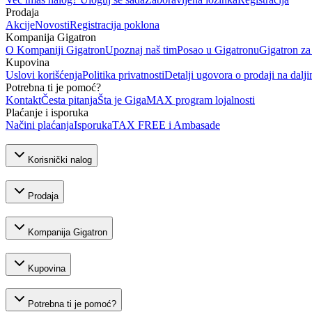
Prodaja
Akcije
Novosti
Registracija poklona
Kompanija Gigatron
O Kompaniji Gigatron
Upoznaj naš tim
Posao u Gigatronu
Gigatron za
Kupovina
Uslovi korišćenja
Politika privatnosti
Detalji ugovora o prodaji na dalji
Potrebna ti je pomoć?
Kontakt
Česta pitanja
Šta je GigaMAX program lojalnosti
Plaćanje i isporuka
Načini plaćanja
Isporuka
TAX FREE i Ambasade
Korisnički nalog
Prodaja
Kompanija Gigatron
Kupovina
Potrebna ti je pomoć?