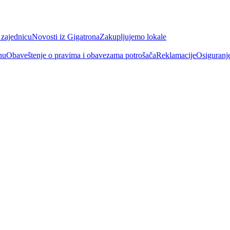
 zajednicu
Novosti iz Gigatrona
Zakupljujemo lokale
nu
Obaveštenje o pravima i obavezama potrošača
Reklamacije
Osiguranj