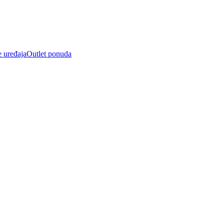
e uređaja
Outlet ponuda