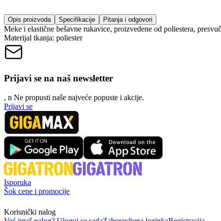
Opis proizvoda
Specifikacije
Pitanja i odgovori
Meke i elastične bešavne rukavice, proizvedene od poliestera, pres
Materijal tkanja: poliester
Prijavi se na naš newsletter
, n
N
e propusti naše najveće popuste i akcije.
Prijavi se
Isporuka
Šok cene i promocije
Korisnički nalog
Već imaš nalog? Uloguj se sada
Zaboravljena lozinka
Registracija