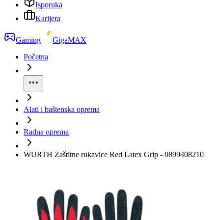
Isporuka
Karijera
Gaming
GigaMAX
Početna
Alati i baštenska oprema
Radna oprema
WURTH Zaštitne rukavice Red Latex Grip - 0899408210