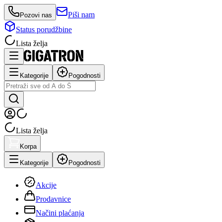
Piši nam
Pozovi nas
Status porudžbine
Lista želja
Kategorije
Pogodnosti
Lista želja
Korpa
Kategorije
Pogodnosti
Akcije
Prodavnice
Načini plaćanja