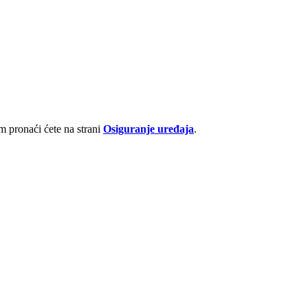
 pronaći ćete na strani
Osiguranje uređaja
.