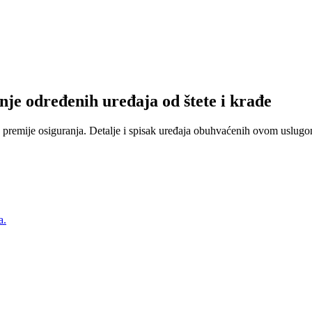
nje određenih uređaja od štete i krađe
 premije osiguranja. Detalje i spisak uređaja obuhvaćenih ovom uslugom
a.