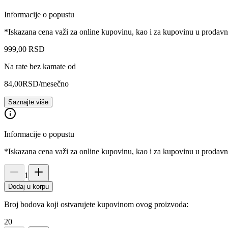
Informacije o popustu
*Iskazana cena važi za online kupovinu, kao i za kupovinu u prodav
999
,
00
RSD
Na rate bez kamate od
84,00
RSD
/mesečno
Saznajte više
Informacije o popustu
*Iskazana cena važi za online kupovinu, kao i za kupovinu u prodav
1
Dodaj u korpu
Broj bodova koji ostvarujete kupovinom ovog proizvoda:
20