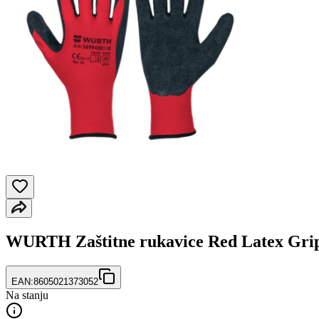
WURTH Zaštitne rukavice Red Latex Grip
EAN:
8605021373052
Na stanju