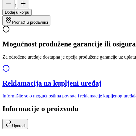
1
Dodaj u korpu
Pronađi u prodavnici
Mogućnost produžene garancije ili osigura
Za određene uređaje dostupna je opcija produžene garancije uz uplatu
Reklamacija na kupljeni uređaj
Informišite se o mogućnostima povrata i reklamacije kupljenog uređaj
Informacije o proizvodu
Uporedi