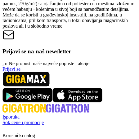
pamuk, 270g/m2) sa ojačanjima od poliestera na mestima izloženim
većem habanju - kolenima u sivoj boji sa narandžastim detaljima.
Može da se koristi u građevinskoj insustriji, na gradilištima, u
radionicama, prilikom transporta, u toku obavljanja magacinskih
poslova ali i u slobodno vreme.
Prijavi se na naš newsletter
, n
N
e propusti naše najveće popuste i akcije.
Prijavi se
Isporuka
Šok cene i promocije
Korisnički nalog