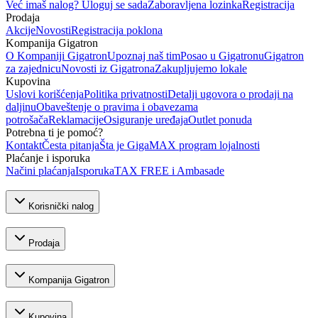
Već imaš nalog? Uloguj se sada
Zaboravljena lozinka
Registracija
Prodaja
Akcije
Novosti
Registracija poklona
Kompanija Gigatron
O Kompaniji Gigatron
Upoznaj naš tim
Posao u Gigatronu
Gigatron
za zajednicu
Novosti iz Gigatrona
Zakupljujemo lokale
Kupovina
Uslovi korišćenja
Politika privatnosti
Detalji ugovora o prodaji na
daljinu
Obaveštenje o pravima i obavezama
potrošača
Reklamacije
Osiguranje uređaja
Outlet ponuda
Potrebna ti je pomoć?
Kontakt
Česta pitanja
Šta je GigaMAX program lojalnosti
Plaćanje i isporuka
Načini plaćanja
Isporuka
TAX FREE i Ambasade
Korisnički nalog
Prodaja
Kompanija Gigatron
Kupovina