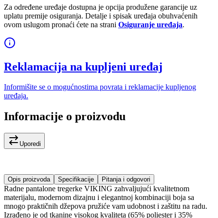
Za određene uređaje dostupna je opcija produžene garancije uz
uplatu premije osiguranja. Detalje i spisak uređaja obuhvaćenih
ovom uslugom pronaći ćete na strani
Osiguranje uređaja
.
Reklamacija na kupljeni uređaj
Informišite se o mogućnostima povrata i reklamacije kupljenog
uređaja.
Informacije o proizvodu
Uporedi
Opis proizvoda
Specifikacije
Pitanja i odgovori
Radne pantalone tregerke VIKING zahvaljujući kvalitetnom
materijalu, modernom dizajnu i elegantnoj kombinaciji boja sa
mnogo praktičnih džepova pružiće vam udobnost i zaštitu na radu.
Izrađeno je od tkanine visokog kvaliteta (65% poliester i 35%