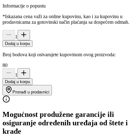
Informacije o popustu
*Iskazana cena važi za online kupovinu, kao i za kupovinu u
prodavnicama za gotovinski način plaćanja sa dospećem odmah.
1
Dodaj u korpu
Broj bodova koji ostvarujete kupovinom ovog proizvoda:
80
1
Dodaj u korpu
Pronađi u prodavnici
Mogućnost produžene garancije ili
osiguranje određenih uređaja od štete i
krađe