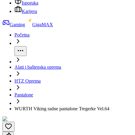
Isporuka
Karijera
Gaming
GigaMAX
Početna
Alati i baštenska oprema
HTZ Oprema
Pantalone
WURTH Viking radne pantalone Tregerke Vel.64