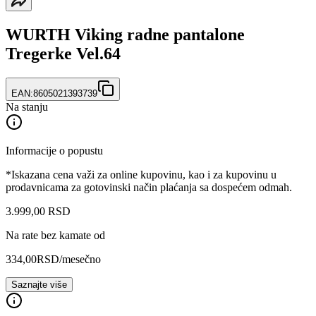
WURTH Viking radne pantalone
Tregerke Vel.64
EAN:
8605021393739
Na stanju
Informacije o popustu
*Iskazana cena važi za online kupovinu, kao i za kupovinu u
prodavnicama za gotovinski način plaćanja sa dospećem odmah.
3.999
,
00
RSD
Na rate bez kamate od
334,00
RSD
/mesečno
Saznajte više