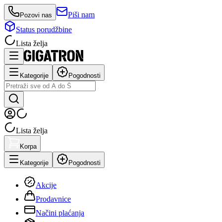
Piši nam
Pozovi nas
Status porudžbine
Lista želja
Kategorije
Pogodnosti
Lista želja
Korpa
Kategorije
Pogodnosti
Akcije
Prodavnice
Načini plaćanja