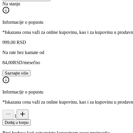
Na stanju
Informacije o popustu
*Iskazana cena važi za online kupovinu, kao i za kupovinu u prodav
999
,
00
RSD
Na rate bez kamate od
84,00
RSD
/mesečno
Saznajte više
Informacije o popustu
*Iskazana cena važi za online kupovinu, kao i za kupovinu u prodav
1
Dodaj u korpu
Broj bodova koji ostvarujete kupovinom ovog proizvoda: