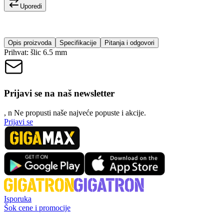
Uporedi
Opis proizvoda
Specifikacije
Pitanja i odgovori
Prihvat: šlic 6.5 mm
Prijavi se na naš newsletter
, n
N
e propusti naše najveće popuste i akcije.
Prijavi se
Isporuka
Šok cene i promocije