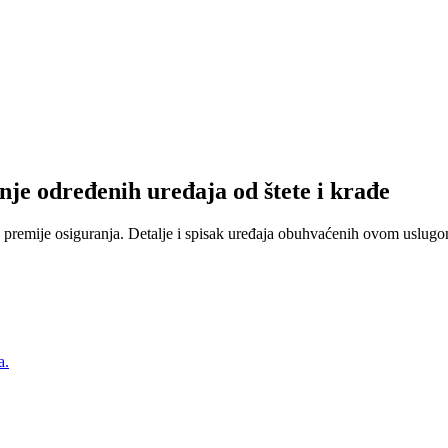
nje određenih uređaja od štete i krađe
 premije osiguranja. Detalje i spisak uređaja obuhvaćenih ovom uslugom
a.