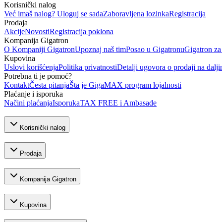
Korisnički nalog
Već imaš nalog? Uloguj se sada
Zaboravljena lozinka
Registracija
Prodaja
Akcije
Novosti
Registracija poklona
Kompanija Gigatron
O Kompaniji Gigatron
Upoznaj naš tim
Posao u Gigatronu
Gigatron za
Kupovina
Uslovi korišćenja
Politika privatnosti
Detalji ugovora o prodaji na dalji
Potrebna ti je pomoć?
Kontakt
Česta pitanja
Šta je GigaMAX program lojalnosti
Plaćanje i isporuka
Načini plaćanja
Isporuka
TAX FREE i Ambasade
Korisnički nalog
Prodaja
Kompanija Gigatron
Kupovina