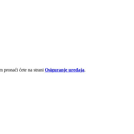
 pronaći ćete na strani
Osiguranje uređaja
.