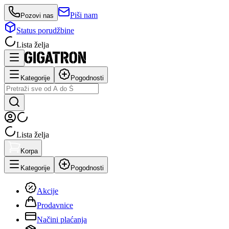
Piši nam
Pozovi nas
Status porudžbine
Lista želja
Kategorije
Pogodnosti
Lista želja
Korpa
Kategorije
Pogodnosti
Akcije
Prodavnice
Načini plaćanja