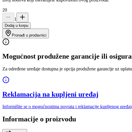
20
1
Dodaj u korpu
Pronađi u prodavnici
Mogućnost produžene garancije ili osigura
Za određene uređaje dostupna je opcija produžene garancije uz uplatu
Reklamacija na kupljeni uređaj
Informišite se o mogućnostima povrata i reklamacije kupljenog uređaj
Informacije o proizvodu