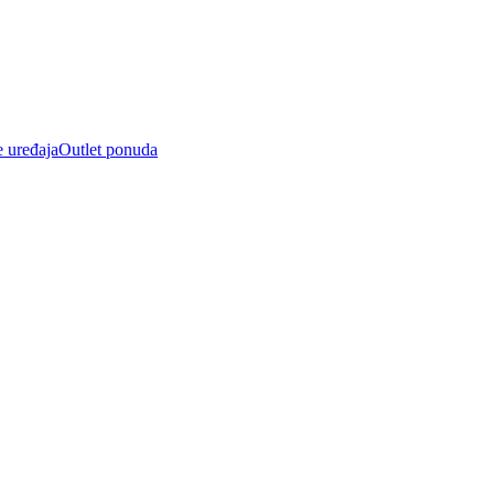
e uređaja
Outlet ponuda