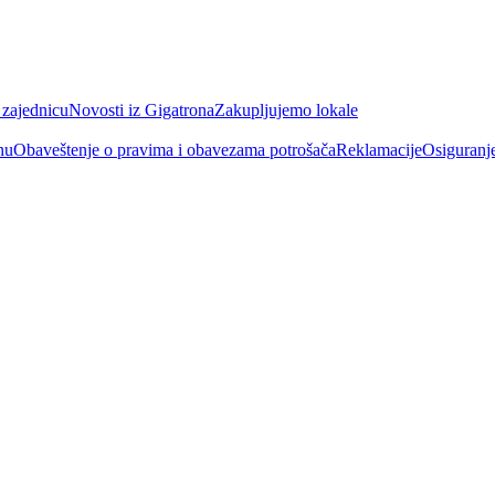
 zajednicu
Novosti iz Gigatrona
Zakupljujemo lokale
nu
Obaveštenje o pravima i obavezama potrošača
Reklamacije
Osiguranj