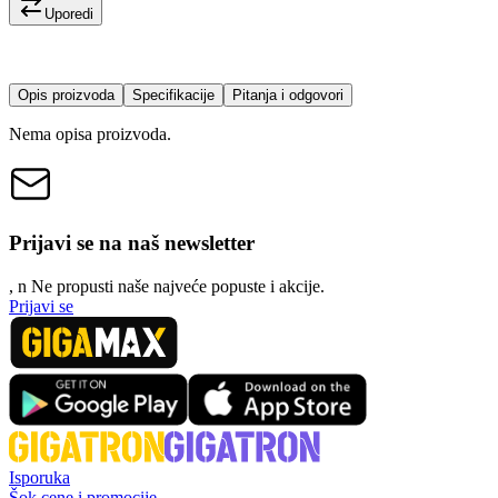
Uporedi
Opis proizvoda
Specifikacije
Pitanja i odgovori
Nema opisa proizvoda.
Prijavi se na naš newsletter
, n
N
e propusti naše najveće popuste i akcije.
Prijavi se
Isporuka
Šok cene i promocije