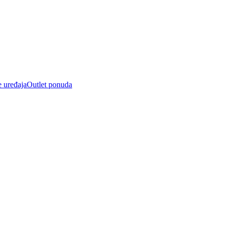
e uređaja
Outlet ponuda