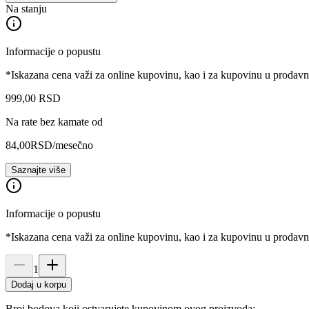
Na stanju
Informacije o popustu
*Iskazana cena važi za online kupovinu, kao i za kupovinu u prodav
999
,
00
RSD
Na rate bez kamate od
84,00
RSD
/mesečno
Saznajte više
Informacije o popustu
*Iskazana cena važi za online kupovinu, kao i za kupovinu u prodav
1
Dodaj u korpu
Broj bodova koji ostvarujete kupovinom ovog proizvoda: