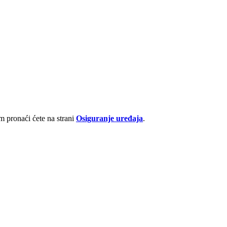
 pronaći ćete na strani
Osiguranje uređaja
.