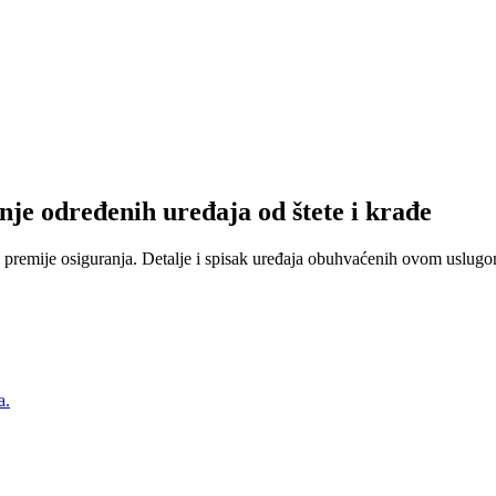
nje određenih uređaja od štete i krađe
 premije osiguranja. Detalje i spisak uređaja obuhvaćenih ovom uslugom
a.