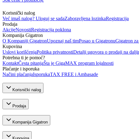
Korisnički nalog
Već imaš nalog? Uloguj se sada
Zaboravljena lozinka
Registracija
Prodaja
Akcije
Novosti
Registracija poklona
Kompanija Gigatron
O Kompaniji Gigatron
Upoznaj naš tim
Posao u Gigatronu
Gigatron za
Kupovina
Uslovi korišćenja
Politika privatnosti
Detalji ugovora o prodaji na dalji
Potrebna ti je pomoć?
Kontakt
Česta pitanja
Šta je GigaMAX program lojalnosti
Plaćanje i isporuka
Načini plaćanja
Isporuka
TAX FREE i Ambasade
Korisnički nalog
Prodaja
Kompanija Gigatron
Kupovina