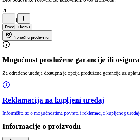
20
1
Dodaj u korpu
Pronađi u prodavnici
Mogućnost produžene garancije ili osigura
Za određene uređaje dostupna je opcija produžene garancije uz uplatu
Reklamacija na kupljeni uređaj
Informišite se o mogućnostima povrata i reklamacije kupljenog uređaj
Informacije o proizvodu