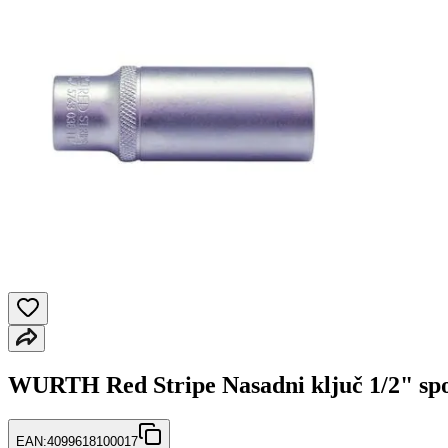
WURTH Red Stripe Nasadni ključ 1/2" sp
EAN:
4099618100017