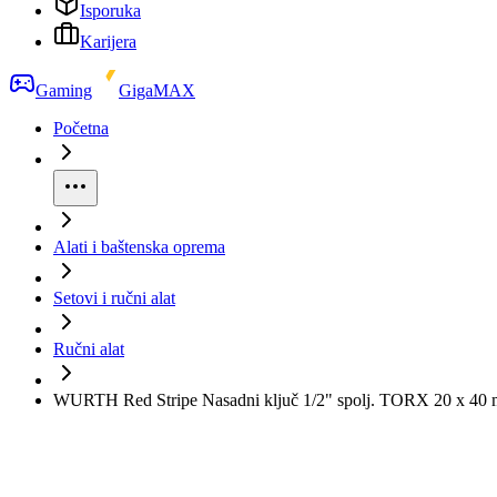
Isporuka
Karijera
Gaming
GigaMAX
Početna
Alati i baštenska oprema
Setovi i ručni alat
Ručni alat
WURTH Red Stripe Nasadni ključ 1/2" spolj. TORX 20 x 40