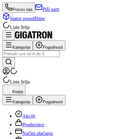
Piši nam
Pozovi nas
Status porudžbine
Lista želja
Kategorije
Pogodnosti
Lista želja
Korpa
Kategorije
Pogodnosti
Akcije
Prodavnice
Načini plaćanja