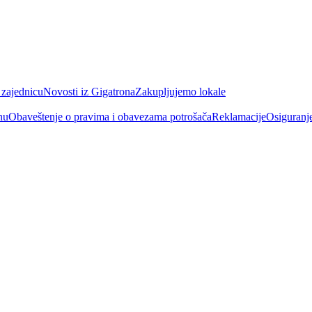
 zajednicu
Novosti iz Gigatrona
Zakupljujemo lokale
nu
Obaveštenje o pravima i obavezama potrošača
Reklamacije
Osiguranj