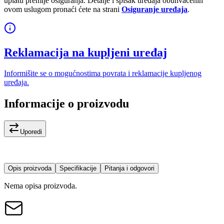
uplatu premije osiguranja. Detalje i spisak uređaja obuhvaćenih
ovom uslugom pronaći ćete na strani
Osiguranje uređaja
.
Reklamacija na kupljeni uređaj
Informišite se o mogućnostima povrata i reklamacije kupljenog
uređaja.
Informacije o proizvodu
Uporedi
Opis proizvoda
Specifikacije
Pitanja i odgovori
Nema opisa proizvoda.