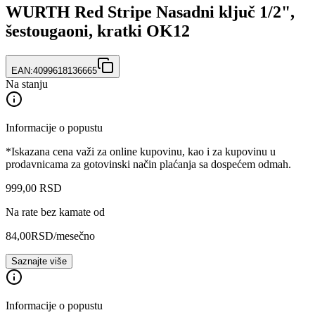
WURTH Red Stripe Nasadni ključ 1/2",
šestougaoni, kratki OK12
EAN:
4099618136665
Na stanju
Informacije o popustu
*Iskazana cena važi za online kupovinu, kao i za kupovinu u
prodavnicama za gotovinski način plaćanja sa dospećem odmah.
999
,
00
RSD
Na rate bez kamate od
84,00
RSD
/mesečno
Saznajte više
Informacije o popustu