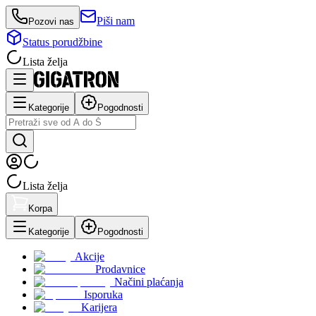
Piši nam
Pozovi nas
Status porudžbine
Lista želja
Kategorije
Pogodnosti
Lista želja
Korpa
Kategorije
Pogodnosti
Akcije
Prodavnice
Načini plaćanja
Isporuka
Karijera