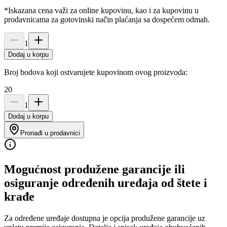
*Iskazana cena važi za online kupovinu, kao i za kupovinu u
prodavnicama za gotovinski način plaćanja sa dospećem odmah.
1
Dodaj u korpu
Broj bodova koji ostvarujete kupovinom ovog proizvoda:
20
1
Dodaj u korpu
Pronađi u prodavnici
Mogućnost produžene garancije ili
osiguranje određenih uređaja od štete i
krađe
Za određene uređaje dostupna je opcija produžene garancije uz