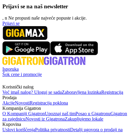
Prijavi se na naš newsletter
, n
N
e propusti naše najveće popuste i akcije.
Prijavi se
Isporuka
Šok cene i promocije
Korisnički nalog
Već imaš nalog? Uloguj se sada
Zaboravljena lozinka
Registracija
Prodaja
Akcije
Novosti
Registracija poklona
Kompanija Gigatron
O Kompaniji Gigatron
Upoznaj naš tim
Posao u Gigatronu
Gigatron
za zajednicu
Novosti iz Gigatrona
Zakupljujemo lokale
Kupovina
Uslovi korišćenja
Politika privatnosti
Detalji ugovora o prodaji na