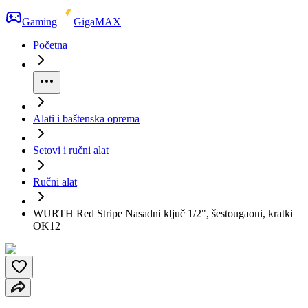
Gaming
GigaMAX
Početna
Alati i baštenska oprema
Setovi i ručni alat
Ručni alat
WURTH Red Stripe Nasadni ključ 1/2", šestougaoni, kratki
OK12