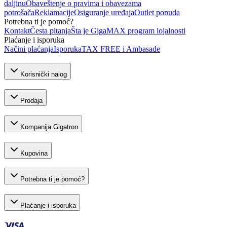
daljinu
Obaveštenje o pravima i obavezama
potrošača
Reklamacije
Osiguranje uređaja
Outlet ponuda
Potrebna ti je pomoć?
Kontakt
Česta pitanja
Šta je GigaMAX program lojalnosti
Plaćanje i isporuka
Načini plaćanja
Isporuka
TAX FREE i Ambasade
Korisnički nalog
Prodaja
Kompanija Gigatron
Kupovina
Potrebna ti je pomoć?
Plaćanje i isporuka