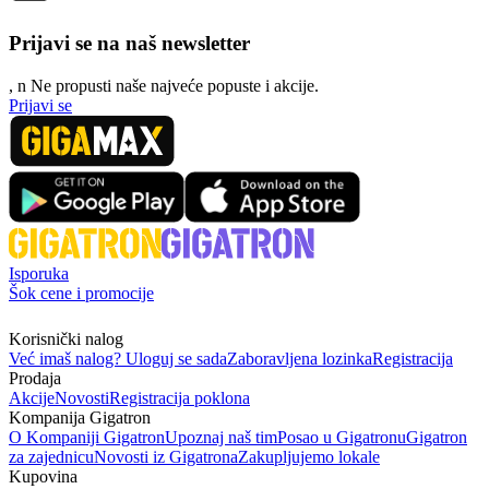
Prijavi se na naš newsletter
, n
N
e propusti naše najveće popuste i akcije.
Prijavi se
Isporuka
Šok cene i promocije
Korisnički nalog
Već imaš nalog? Uloguj se sada
Zaboravljena lozinka
Registracija
Prodaja
Akcije
Novosti
Registracija poklona
Kompanija Gigatron
O Kompaniji Gigatron
Upoznaj naš tim
Posao u Gigatronu
Gigatron
za zajednicu
Novosti iz Gigatrona
Zakupljujemo lokale
Kupovina