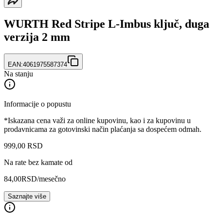
WURTH Red Stripe L-Imbus ključ, duga
verzija 2 mm
EAN:
4061975587374
Na stanju
Informacije o popustu
*Iskazana cena važi za online kupovinu, kao i za kupovinu u
prodavnicama za gotovinski način plaćanja sa dospećem odmah.
999
,
00
RSD
Na rate bez kamate od
84,00
RSD
/mesečno
Saznajte više