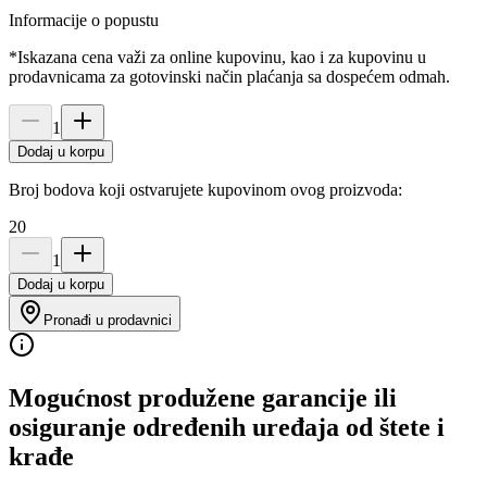
Informacije o popustu
*Iskazana cena važi za online kupovinu, kao i za kupovinu u
prodavnicama za gotovinski način plaćanja sa dospećem odmah.
1
Dodaj u korpu
Broj bodova koji ostvarujete kupovinom ovog proizvoda:
20
1
Dodaj u korpu
Pronađi u prodavnici
Mogućnost produžene garancije ili
osiguranje određenih uređaja od štete i
krađe