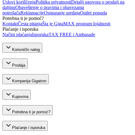
Uslovi korišćenja
Politika privatnosti
Detalji ugovora o prodaji na
daljinu
Obaveštenje o pravima i obavezama
potrošača
Reklamacije
Osiguranje uređaja
Outlet ponuda
Potrebna ti je pomoć?
Kontakt
Česta pitanja
Šta je GigaMAX program lojalnosti
Plaćanje i isporuka
Načini plaćanja
Isporuka
TAX FREE i Ambasade
Korisnički nalog
Prodaja
Kompanija Gigatron
Kupovina
Potrebna ti je pomoć?
Plaćanje i isporuka