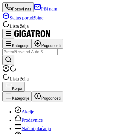
Piši nam
Pozovi nas
Status porudžbine
Lista želja
Kategorije
Pogodnosti
Lista želja
Korpa
Kategorije
Pogodnosti
Akcije
Prodavnice
Načini plaćanja