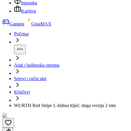
Isporuka
Karijera
Gaming
GigaMAX
Početna
Alati i baštenska oprema
Setovi i ručni alat
Ključevi
WURTH Red Stripe L-Imbus ključ, duga verzija 2 mm