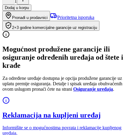
1
Dodaj u korpu
Prioritetna isporuka
Pronađi u prodavnici
2+3 godine komercijalne garancije uz registraciju
Mogućnost produžene garancije ili
osiguranje određenih uređaja od štete i
krađe
Za određene uređaje dostupna je opcija produžene garancije uz
uplatu premije osiguranja. Detalje i spisak uređaja obuhvaćenih
ovom uslugom pronaći ćete na strani
Osiguranje uređaja
.
Reklamacija na kupljeni uređaj
Informišite se o mogućnostima povrata i reklamacije kupljenog
uređaja.