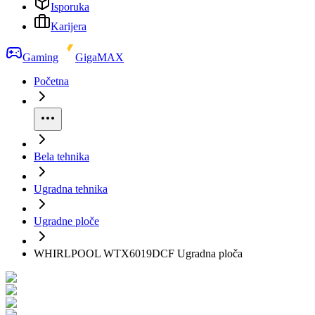
Isporuka
Karijera
Gaming
GigaMAX
Početna
Bela tehnika
Ugradna tehnika
Ugradne ploče
WHIRLPOOL WTX6019DCF Ugradna ploča