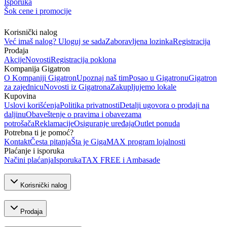
Isporuka
Šok cene i promocije
Korisnički nalog
Već imaš nalog? Uloguj se sada
Zaboravljena lozinka
Registracija
Prodaja
Akcije
Novosti
Registracija poklona
Kompanija Gigatron
O Kompaniji Gigatron
Upoznaj naš tim
Posao u Gigatronu
Gigatron
za zajednicu
Novosti iz Gigatrona
Zakupljujemo lokale
Kupovina
Uslovi korišćenja
Politika privatnosti
Detalji ugovora o prodaji na
daljinu
Obaveštenje o pravima i obavezama
potrošača
Reklamacije
Osiguranje uređaja
Outlet ponuda
Potrebna ti je pomoć?
Kontakt
Česta pitanja
Šta je GigaMAX program lojalnosti
Plaćanje i isporuka
Načini plaćanja
Isporuka
TAX FREE i Ambasade
Korisnički nalog
Prodaja