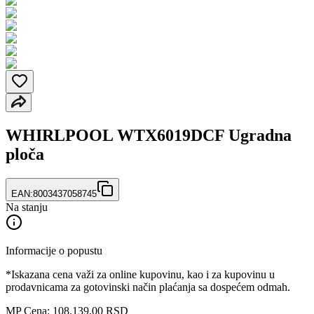
WHIRLPOOL WTX6019DCF Ugradna
ploča
EAN:
8003437058745
Na stanju
Informacije o popustu
*Iskazana cena važi za online kupovinu, kao i za kupovinu u
prodavnicama za gotovinski način plaćanja sa dospećem odmah.
MP Cena: 108.139,00 RSD