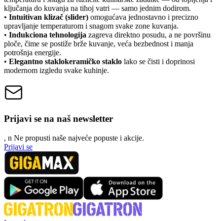
ključanja do kuvanja na tihoj vatri — samo jednim dodirom.
•
Intuitivan klizač (slider)
omogućava jednostavno i precizno
upravljanje temperaturom i snagom svake zone kuvanja.
•
Indukciona tehnologija
zagreva direktno posudu, a ne površinu
ploče, čime se postiže brže kuvanje, veća bezbednost i manja
potrošnja energije.
•
Elegantno staklokeramičko staklo
lako se čisti i doprinosi
modernom izgledu svake kuhinje.
Prijavi se na naš newsletter
, n
N
e propusti naše najveće popuste i akcije.
Prijavi se