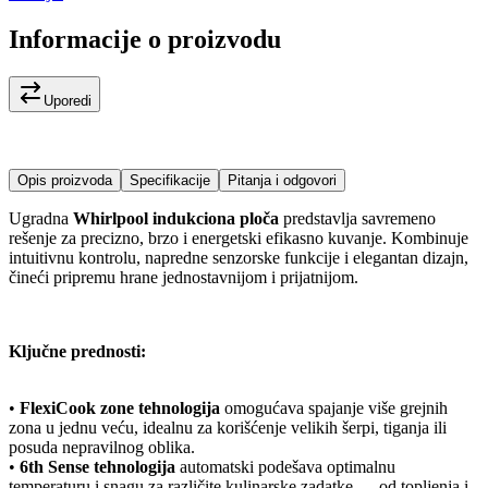
Informacije o proizvodu
Uporedi
Opis proizvoda
Specifikacije
Pitanja i odgovori
Ugradna
Whirlpool indukciona ploča
predstavlja savremeno
rešenje za precizno, brzo i energetski efikasno kuvanje. Kombinuje
intuitivnu kontrolu, napredne senzorske funkcije i elegantan dizajn,
čineći pripremu hrane jednostavnijom i prijatnijom.
Ključne prednosti:
•
FlexiCook zone tehnologija
omogućava spajanje više grejnih
zona u jednu veću, idealnu za korišćenje velikih šerpi, tiganja ili
posuda nepravilnog oblika.
•
6th Sense tehnologija
automatski podešava optimalnu
temperaturu i snagu za različite kulinarske zadatke — od topljenja i