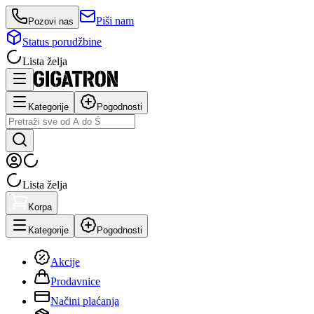
Piši nam
Pozovi nas
Status porudžbine
Lista želja
Kategorije
Pogodnosti
Lista želja
Korpa
Kategorije
Pogodnosti
Akcije
Prodavnice
Načini plaćanja