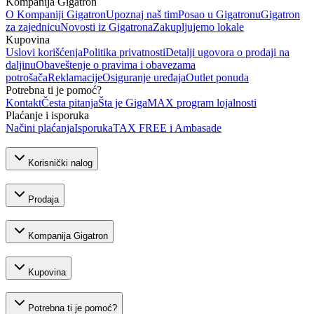
Kompanija Gigatron
O Kompaniji Gigatron
Upoznaj naš tim
Posao u Gigatronu
Gigatron
za zajednicu
Novosti iz Gigatrona
Zakupljujemo lokale
Kupovina
Uslovi korišćenja
Politika privatnosti
Detalji ugovora o prodaji na
daljinu
Obaveštenje o pravima i obavezama
potrošača
Reklamacije
Osiguranje uređaja
Outlet ponuda
Potrebna ti je pomoć?
Kontakt
Česta pitanja
Šta je GigaMAX program lojalnosti
Plaćanje i isporuka
Načini plaćanja
Isporuka
TAX FREE i Ambasade
Korisnički nalog
Prodaja
Kompanija Gigatron
Kupovina
Potrebna ti je pomoć?