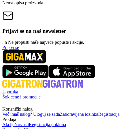
Nema opisa proizvoda.
Prijavi se na naš newsletter
, n
N
e propusti naše najveće popuste i akcije.
Prijavi se
Isporuka
Šok cene i promocije
Korisnički nalog
Već imaš nalog? Uloguj se sada
Zaboravljena lozinka
Registracija
Prodaja
Akcije
Novosti
Registracija poklona