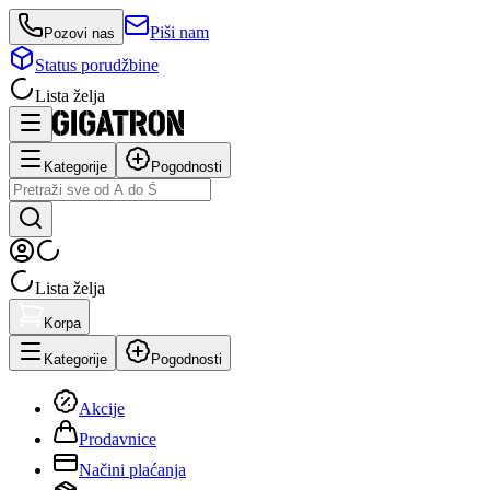
Piši nam
Pozovi nas
Status porudžbine
Lista želja
Kategorije
Pogodnosti
Lista želja
Korpa
Kategorije
Pogodnosti
Akcije
Prodavnice
Načini plaćanja