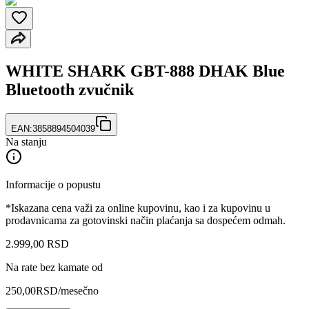
WHITE SHARK GBT-888 DHAK Blue
Bluetooth zvučnik
EAN:
3858894504039
Na stanju
Informacije o popustu
*Iskazana cena važi za online kupovinu, kao i za kupovinu u
prodavnicama za gotovinski način plaćanja sa dospećem odmah.
2.999
,
00
RSD
Na rate bez kamate od
250,00
RSD
/mesečno