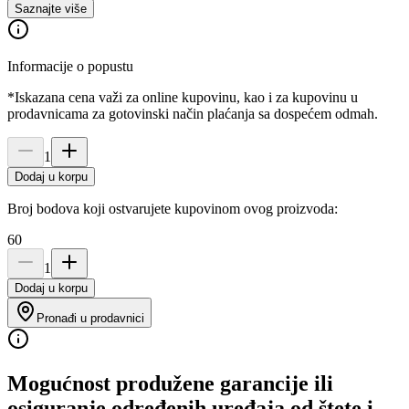
Saznajte više
Informacije o popustu
*Iskazana cena važi za online kupovinu, kao i za kupovinu u
prodavnicama za gotovinski način plaćanja sa dospećem odmah.
1
Dodaj u korpu
Broj bodova koji ostvarujete kupovinom ovog proizvoda:
60
1
Dodaj u korpu
Pronađi u prodavnici
Mogućnost produžene garancije ili
osiguranje određenih uređaja od štete i