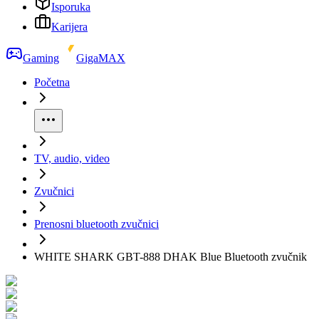
Isporuka
Karijera
Gaming
GigaMAX
Početna
TV, audio, video
Zvučnici
Prenosni bluetooth zvučnici
WHITE SHARK GBT-888 DHAK Blue Bluetooth zvučnik