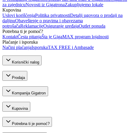
za zajednicu
Novosti iz Gigatrona
Zakupljujemo lokale
Kupovina
Uslovi korišćenja
Politika privatnosti
Detalji ugovora o prodaji na
daljinu
Obaveštenje o pravima i obavezama
potrošača
Reklamacije
Osiguranje uređaja
Outlet ponuda
Potrebna ti je pomoć?
Kontakt
Česta pitanja
Šta je GigaMAX program lojalnosti
Plaćanje i isporuka
Načini plaćanja
Isporuka
TAX FREE i Ambasade
Korisnički nalog
Prodaja
Kompanija Gigatron
Kupovina
Potrebna ti je pomoć?