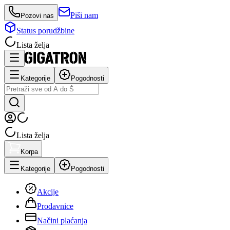
Piši nam
Pozovi nas
Status porudžbine
Lista želja
Kategorije
Pogodnosti
Lista želja
Korpa
Kategorije
Pogodnosti
Akcije
Prodavnice
Načini plaćanja