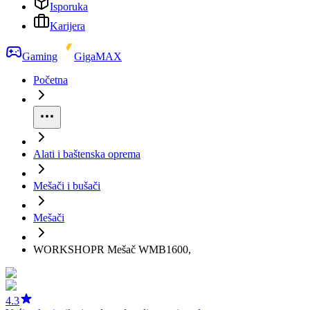
Isporuka
Karijera
Gaming
GigaMAX
Početna
Alati i baštenska oprema
Mešači i bušači
Mešači
WORKSHOPR Mešač WMB1600,
4.3