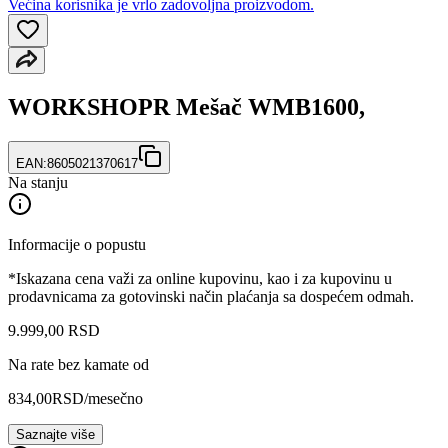
Većina korisnika je vrlo zadovoljna proizvodom.
WORKSHOPR Mešač WMB1600,
EAN:
8605021370617
Na stanju
Informacije o popustu
*Iskazana cena važi za online kupovinu, kao i za kupovinu u
prodavnicama za gotovinski način plaćanja sa dospećem odmah.
9.999
,
00
RSD
Na rate bez kamate od
834,00
RSD
/mesečno
Saznajte više