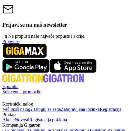
Prijavi se na naš newsletter
, n
N
e propusti naše najveće popuste i akcije.
Prijavi se
Isporuka
Šok cene i promocije
Korisnički nalog
Već imaš nalog? Uloguj se sada
Zaboravljena lozinka
Registracija
Prodaja
Akcije
Novosti
Registracija poklona
Kompanija Gigatron
O Kompaniji Gigatron
Upoznaj naš tim
Posao u Gigatronu
Gigatron