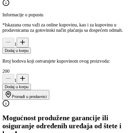
Informacije o popustu
*Iskazana cena važi za online kupovinu, kao i za kupovinu u
prodavnicama za gotovinski način plaćanja sa dospećem odmah.
1
Dodaj u korpu
Broj bodova koji ostvarujete kupovinom ovog proizvoda:
200
1
Dodaj u korpu
Pronađi u prodavnici
Mogućnost produžene garancije ili
osiguranje određenih uređaja od štete i