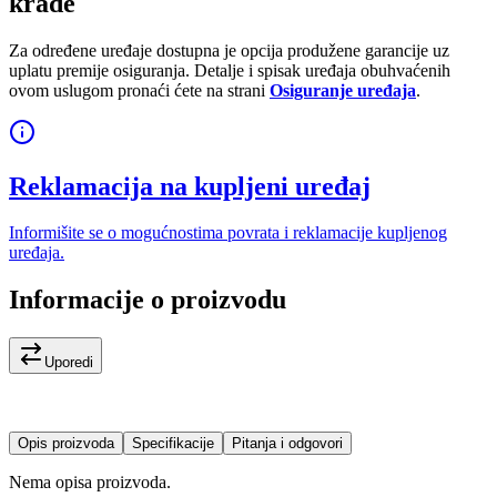
krađe
Za određene uređaje dostupna je opcija produžene garancije uz
uplatu premije osiguranja. Detalje i spisak uređaja obuhvaćenih
ovom uslugom pronaći ćete na strani
Osiguranje uređaja
.
Reklamacija na kupljeni uređaj
Informišite se o mogućnostima povrata i reklamacije kupljenog
uređaja.
Informacije o proizvodu
Uporedi
Opis proizvoda
Specifikacije
Pitanja i odgovori
Nema opisa proizvoda.