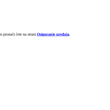
 pronaći ćete na strani
Osiguranje uređaja
.