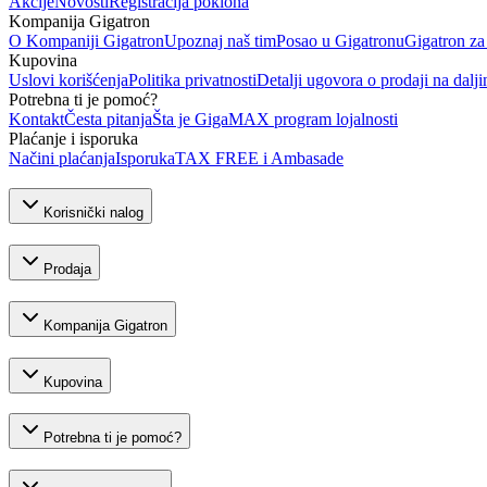
Akcije
Novosti
Registracija poklona
Kompanija Gigatron
O Kompaniji Gigatron
Upoznaj naš tim
Posao u Gigatronu
Gigatron za
Kupovina
Uslovi korišćenja
Politika privatnosti
Detalji ugovora o prodaji na dalji
Potrebna ti je pomoć?
Kontakt
Česta pitanja
Šta je GigaMAX program lojalnosti
Plaćanje i isporuka
Načini plaćanja
Isporuka
TAX FREE i Ambasade
Korisnički nalog
Prodaja
Kompanija Gigatron
Kupovina
Potrebna ti je pomoć?