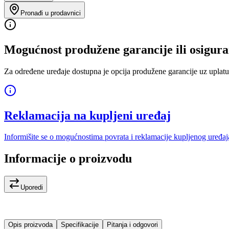
Pronađi u prodavnici
Mogućnost produžene garancije ili osigura
Za određene uređaje dostupna je opcija produžene garancije uz uplatu
Reklamacija na kupljeni uređaj
Informišite se o mogućnostima povrata i reklamacije kupljenog uređaj
Informacije o proizvodu
Uporedi
Opis proizvoda
Specifikacije
Pitanja i odgovori