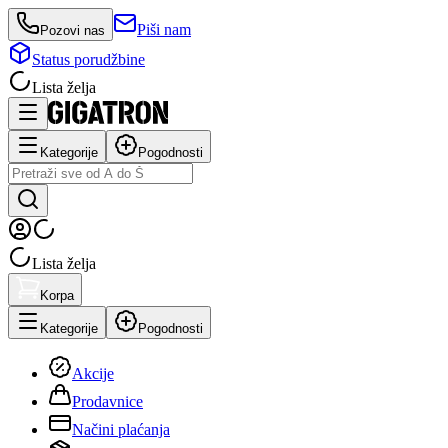
Piši nam
Pozovi nas
Status porudžbine
Lista želja
Kategorije
Pogodnosti
Lista želja
Korpa
Kategorije
Pogodnosti
Akcije
Prodavnice
Načini plaćanja