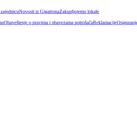
 zajednicu
Novosti iz Gigatrona
Zakupljujemo lokale
nu
Obaveštenje o pravima i obavezama potrošača
Reklamacije
Osiguranj