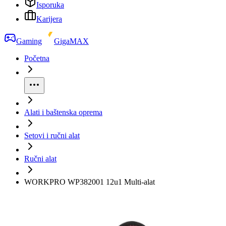
Isporuka
Karijera
Gaming
GigaMAX
Početna
Alati i baštenska oprema
Setovi i ručni alat
Ručni alat
WORKPRO WP382001 12u1 Multi-alat