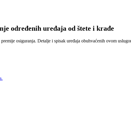
nje određenih uređaja od štete i krađe
 premije osiguranja. Detalje i spisak uređaja obuhvaćenih ovom uslugom
a.