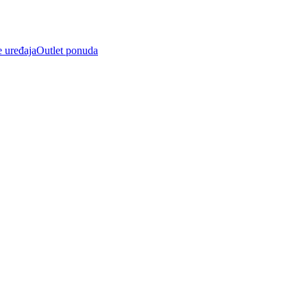
e uređaja
Outlet ponuda