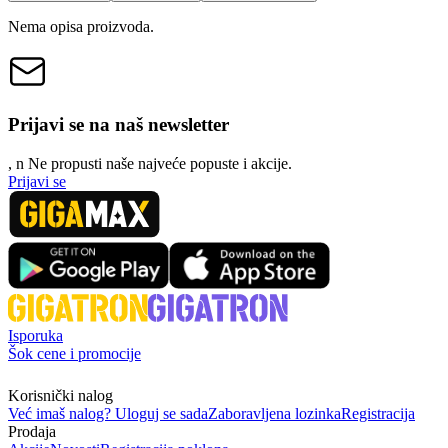
Nema opisa proizvoda.
Prijavi se na naš newsletter
, n
N
e propusti naše najveće popuste i akcije.
Prijavi se
Isporuka
Šok cene i promocije
Korisnički nalog
Već imaš nalog? Uloguj se sada
Zaboravljena lozinka
Registracija
Prodaja