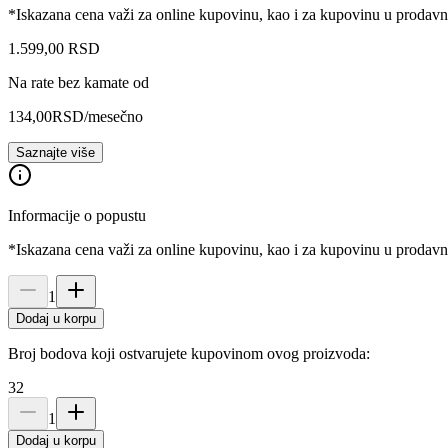
*Iskazana cena važi za online kupovinu, kao i za kupovinu u prodav
1.599
,
00
RSD
Na rate bez kamate od
134,00
RSD
/mesečno
Saznajte više
Informacije o popustu
*Iskazana cena važi za online kupovinu, kao i za kupovinu u prodav
1
Dodaj u korpu
Broj bodova koji ostvarujete kupovinom ovog proizvoda:
32
1
Dodaj u korpu