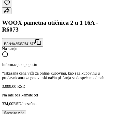
WOOX pametna utičnica 2 u 1 16A -
R6073
EAN:
8435350741877
Na stanju
Informacije o popustu
*Iskazana cena važi za online kupovinu, kao i za kupovinu u
prodavnicama za gotovinski način plaćanja sa dospećem odmah.
3.999
,
00
RSD
Na rate bez kamate od
334,00
RSD
/mesečno
Saznajte više