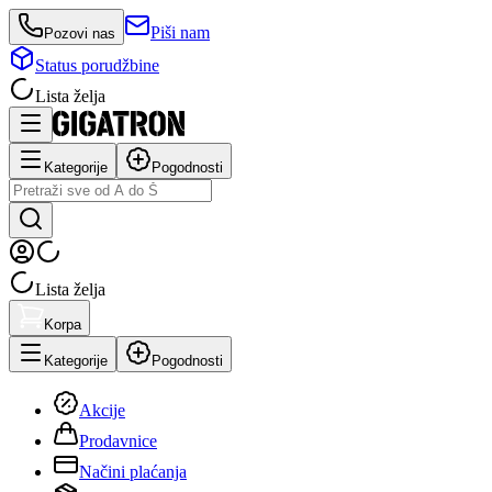
Piši nam
Pozovi nas
Status porudžbine
Lista želja
Kategorije
Pogodnosti
Lista želja
Korpa
Kategorije
Pogodnosti
Akcije
Prodavnice
Načini plaćanja