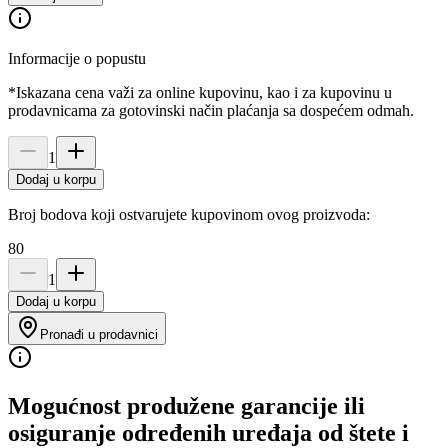
Informacije o popustu
*Iskazana cena važi za online kupovinu, kao i za kupovinu u
prodavnicama za gotovinski način plaćanja sa dospećem odmah.
1
Dodaj u korpu
Broj bodova koji ostvarujete kupovinom ovog proizvoda:
80
1
Dodaj u korpu
Pronađi u prodavnici
Mogućnost produžene garancije ili
osiguranje određenih uređaja od štete i