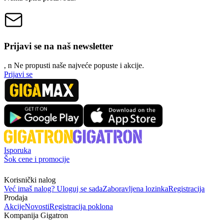
Prijavi se na naš newsletter
, n
N
e propusti naše najveće popuste i akcije.
Prijavi se
Isporuka
Šok cene i promocije
Korisnički nalog
Već imaš nalog? Uloguj se sada
Zaboravljena lozinka
Registracija
Prodaja
Akcije
Novosti
Registracija poklona
Kompanija Gigatron