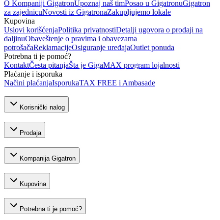
O Kompaniji Gigatron
Upoznaj naš tim
Posao u Gigatronu
Gigatron
za zajednicu
Novosti iz Gigatrona
Zakupljujemo lokale
Kupovina
Uslovi korišćenja
Politika privatnosti
Detalji ugovora o prodaji na
daljinu
Obaveštenje o pravima i obavezama
potrošača
Reklamacije
Osiguranje uređaja
Outlet ponuda
Potrebna ti je pomoć?
Kontakt
Česta pitanja
Šta je GigaMAX program lojalnosti
Plaćanje i isporuka
Načini plaćanja
Isporuka
TAX FREE i Ambasade
Korisnički nalog
Prodaja
Kompanija Gigatron
Kupovina
Potrebna ti je pomoć?