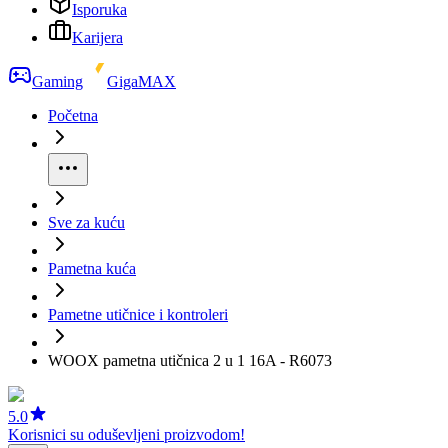
Isporuka
Karijera
Gaming
GigaMAX
Početna
Sve za kuću
Pametna kuća
Pametne utičnice i kontroleri
WOOX pametna utičnica 2 u 1 16A - R6073
5.0
Korisnici su oduševljeni proizvodom!