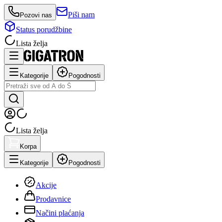
Piši nam
Pozovi nas
Status porudžbine
Lista želja
Kategorije
Pogodnosti
Lista želja
Korpa
Kategorije
Pogodnosti
Akcije
Prodavnice
Načini plaćanja