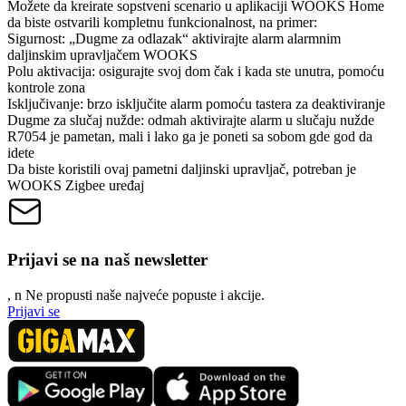
Možete da kreirate sopstveni scenario u aplikaciji WOOKS Home
da biste ostvarili kompletnu funkcionalnost, na primer:
Sigurnost: „Dugme za odlazak“ aktivirajte alarm alarmnim
daljinskim upravljačem WOOKS
Polu aktivacija: osigurajte svoj dom čak i kada ste unutra, pomoću
kontrole zona
Isključivanje: brzo isključite alarm pomoću tastera za deaktiviranje
Dugme za slučaj nužde: odmah aktivirajte alarm u slučaju nužde
R7054 je pametan, mali i lako ga je poneti sa sobom gde god da
idete
Da biste koristili ovaj pametni daljinski upravljač, potreban je
WOOKS Zigbee uređaj
Prijavi se na naš newsletter
, n
N
e propusti naše najveće popuste i akcije.
Prijavi se