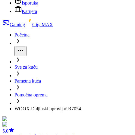
Isporuka
Karijera
Gaming
GigaMAX
Početna
Sve za kuću
Pametna kuća
Pomoćna oprema
WOOX Daljinski upravljač R7054
5.0