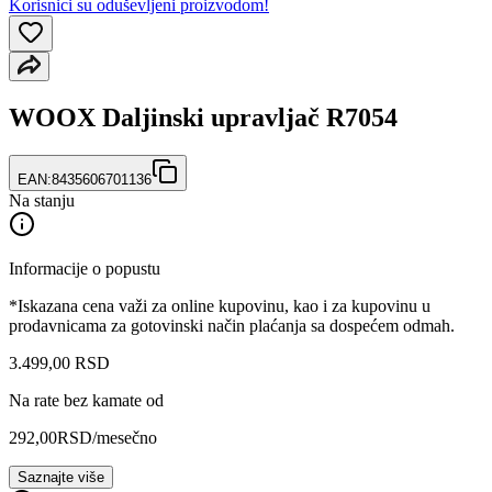
Korisnici su oduševljeni proizvodom!
WOOX Daljinski upravljač R7054
EAN:
8435606701136
Na stanju
Informacije o popustu
*Iskazana cena važi za online kupovinu, kao i za kupovinu u
prodavnicama za gotovinski način plaćanja sa dospećem odmah.
3.499
,
00
RSD
Na rate bez kamate od
292,00
RSD
/mesečno
Saznajte više