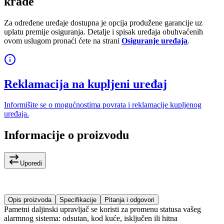
krađe
Za određene uređaje dostupna je opcija produžene garancije uz
uplatu premije osiguranja. Detalje i spisak uređaja obuhvaćenih
ovom uslugom pronaći ćete na strani
Osiguranje uređaja
.
Reklamacija na kupljeni uređaj
Informišite se o mogućnostima povrata i reklamacije kupljenog
uređaja.
Informacije o proizvodu
Uporedi
Opis proizvoda
Specifikacije
Pitanja i odgovori
Pametni daljinski upravljač se koristi za promenu statusa vašeg
alarmnog sistema: odsutan, kod kuće, isključen ili hitna