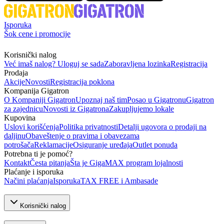
Isporuka
Šok cene i promocije
Korisnički nalog
Već imaš nalog? Uloguj se sada
Zaboravljena lozinka
Registracija
Prodaja
Akcije
Novosti
Registracija poklona
Kompanija Gigatron
O Kompaniji Gigatron
Upoznaj naš tim
Posao u Gigatronu
Gigatron
za zajednicu
Novosti iz Gigatrona
Zakupljujemo lokale
Kupovina
Uslovi korišćenja
Politika privatnosti
Detalji ugovora o prodaji na
daljinu
Obaveštenje o pravima i obavezama
potrošača
Reklamacije
Osiguranje uređaja
Outlet ponuda
Potrebna ti je pomoć?
Kontakt
Česta pitanja
Šta je GigaMAX program lojalnosti
Plaćanje i isporuka
Načini plaćanja
Isporuka
TAX FREE i Ambasade
Korisnički nalog