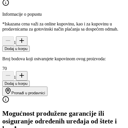
Informacije o popustu
*Iskazana cena važi za online kupovinu, kao i za kupovinu u
prodavnicama za gotovinski način plaćanja sa dospećem odmah.
1
Dodaj u korpu
Broj bodova koji ostvarujete kupovinom ovog proizvoda:
70
1
Dodaj u korpu
Pronađi u prodavnici
Mogućnost produžene garancije ili
osiguranje određenih uređaja od štete i