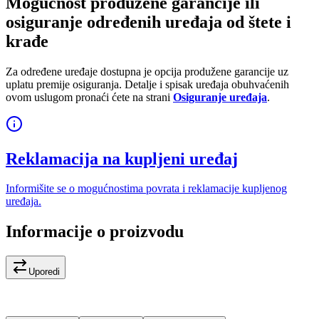
Mogućnost produžene garancije ili
osiguranje određenih uređaja od štete i
krađe
Za određene uređaje dostupna je opcija produžene garancije uz
uplatu premije osiguranja. Detalje i spisak uređaja obuhvaćenih
ovom uslugom pronaći ćete na strani
Osiguranje uređaja
.
Reklamacija na kupljeni uređaj
Informišite se o mogućnostima povrata i reklamacije kupljenog
uređaja.
Informacije o proizvodu
Uporedi