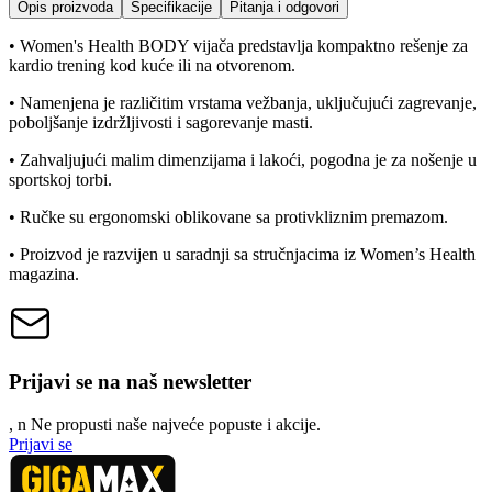
Opis proizvoda
Specifikacije
Pitanja i odgovori
• Women's Health BODY vijača predstavlja kompaktno rešenje za
kardio trening kod kuće ili na otvorenom.
• Namenjena je različitim vrstama vežbanja, uključujući zagrevanje,
poboljšanje izdržljivosti i sagorevanje masti.
• Zahvaljujući malim dimenzijama i lakoći, pogodna je za nošenje u
sportskoj torbi.
• Ručke su ergonomski oblikovane sa protivkliznim premazom.
• Proizvod je razvijen u saradnji sa stručnjacima iz Women’s Health
magazina.
Prijavi se na naš newsletter
, n
N
e propusti naše najveće popuste i akcije.
Prijavi se