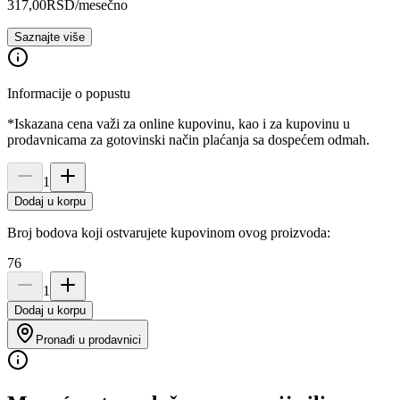
317,00
RSD
/mesečno
Saznajte više
Informacije o popustu
*Iskazana cena važi za online kupovinu, kao i za kupovinu u
prodavnicama za gotovinski način plaćanja sa dospećem odmah.
1
Dodaj u korpu
Broj bodova koji ostvarujete kupovinom ovog proizvoda:
76
1
Dodaj u korpu
Pronađi u prodavnici