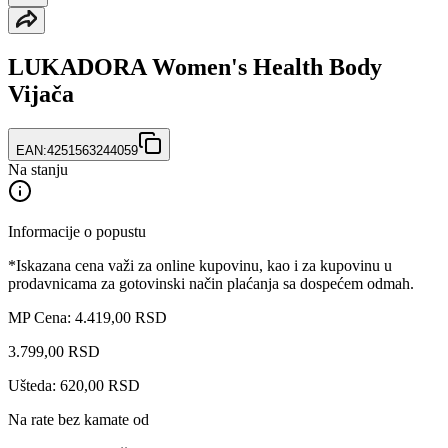
LUKADORA Women's Health Body
Vijača
EAN:
4251563244059
Na stanju
Informacije o popustu
*Iskazana cena važi za online kupovinu, kao i za kupovinu u
prodavnicama za gotovinski način plaćanja sa dospećem odmah.
MP Cena: 4.419,00 RSD
3.799
,
00
RSD
Ušteda: 620,00 RSD
Na rate bez kamate od