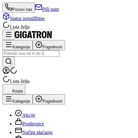
Piši nam
Pozovi nas
Status porudžbine
Lista želja
Kategorije
Pogodnosti
Lista želja
Korpa
Kategorije
Pogodnosti
Akcije
Prodavnice
Načini plaćanja