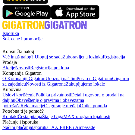
Isporuka
Šok cene i promocije
Korisnički nalog
Već imaš nalog? Uloguj se sada
Zaboravljena lozinka
Registracija
Prodaja
Akcije
Novosti
Registracija poklona
Kompanija Gigatron
O Kompaniji Gigatron
Upoznaj naš tim
Posao u Gigatronu
Gigatron
za zajednicu
Novosti iz Gigatrona
Zakupljujemo lokale
Kupovina
Uslovi korišćenja
Politika privatnosti
Detalji ugovora o prodaji na
daljinu
Obaveštenje o pravima i obavezama
potrošača
Reklamacije
Osiguranje uređaja
Outlet ponuda
Potrebna ti je pomoć?
Kontakt
Česta pitanja
Šta je GigaMAX program lojalnosti
Plaćanje i isporuka
Načini plaćanja
Isporuka
TAX FREE i Ambasade