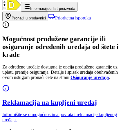
Informacijski list proizvoda
Prioritetna isporuka
Pronađi u prodavnici
Mogućnost produžene garancije ili
osiguranje određenih uređaja od štete i
krađe
Za određene uređaje dostupna je opcija produžene garancije uz
uplatu premije osiguranja. Detalje i spisak uređaja obuhvaćenih
ovom uslugom pronaći ćete na strani
Osiguranje uređaja
.
Reklamacija na kupljeni uređaj
Informišite se o mogućnostima povrata i reklamacije kupljenog
uređaja.