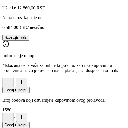
Ušteda: 12.860,00 RSD
Na rate bez kamate od
6.584,00
RSD
/mesečno
Saznajte više
Informacije o popustu
*Iskazana cena važi za online kupovinu, kao i za kupovinu u
prodavnicama za gotovinski način plaćanja sa dospećem odmah.
1
Dodaj u korpu
Broj bodova koji ostvarujete kupovinom ovog proizvoda:
1580
1
Dodaj u korpu