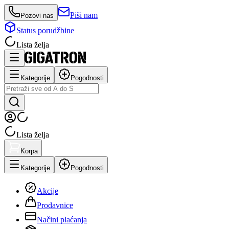
Piši nam
Pozovi nas
Status porudžbine
Lista želja
Kategorije
Pogodnosti
Lista želja
Korpa
Kategorije
Pogodnosti
Akcije
Prodavnice
Načini plaćanja