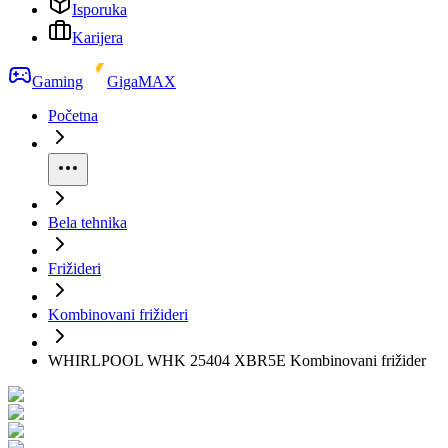
Isporuka
Karijera
Gaming
GigaMAX
Početna
Bela tehnika
Frižideri
Kombinovani frižideri
WHIRLPOOL WHK 25404 XBR5E Kombinovani frižider