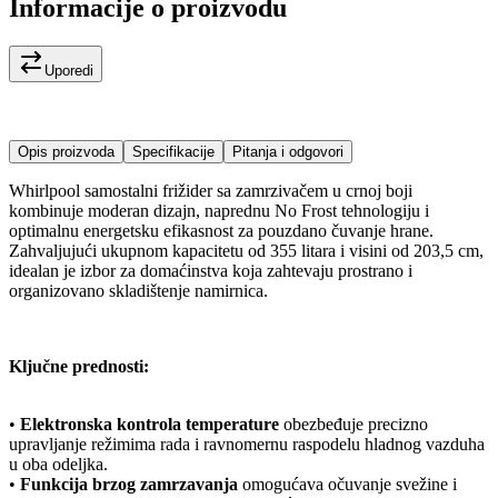
Informacije o proizvodu
Uporedi
Opis proizvoda
Specifikacije
Pitanja i odgovori
Whirlpool samostalni frižider sa zamrzivačem u crnoj boji
kombinuje moderan dizajn, naprednu No Frost tehnologiju i
optimalnu energetsku efikasnost za pouzdano čuvanje hrane.
Zahvaljujući ukupnom kapacitetu od 355 litara i visini od 203,5 cm,
idealan je izbor za domaćinstva koja zahtevaju prostrano i
organizovano skladištenje namirnica.
Ključne prednosti:
•
Elektronska kontrola temperature
obezbeđuje precizno
upravljanje režimima rada i ravnomernu raspodelu hladnog vazduha
u oba odeljka.
•
Funkcija brzog zamrzavanja
omogućava očuvanje svežine i