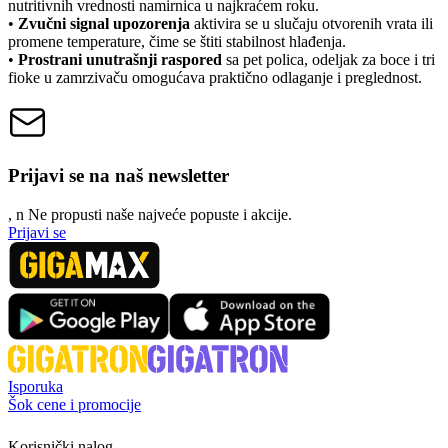
nutritivnih vrednosti namirnica u najkraćem roku.
•
Zvučni signal upozorenja
aktivira se u slučaju otvorenih vrata ili
promene temperature, čime se štiti stabilnost hlađenja.
•
Prostrani unutrašnji raspored
sa pet polica, odeljak za boce i tri
fioke u zamrzivaču omogućava praktično odlaganje i preglednost.
Prijavi se na naš newsletter
, n
N
e propusti naše najveće popuste i akcije.
Prijavi se
Isporuka
Šok cene i promocije
Korisnički nalog