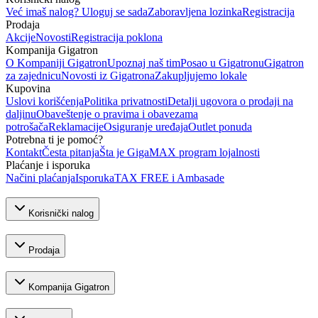
Već imaš nalog? Uloguj se sada
Zaboravljena lozinka
Registracija
Prodaja
Akcije
Novosti
Registracija poklona
Kompanija Gigatron
O Kompaniji Gigatron
Upoznaj naš tim
Posao u Gigatronu
Gigatron
za zajednicu
Novosti iz Gigatrona
Zakupljujemo lokale
Kupovina
Uslovi korišćenja
Politika privatnosti
Detalji ugovora o prodaji na
daljinu
Obaveštenje o pravima i obavezama
potrošača
Reklamacije
Osiguranje uređaja
Outlet ponuda
Potrebna ti je pomoć?
Kontakt
Česta pitanja
Šta je GigaMAX program lojalnosti
Plaćanje i isporuka
Načini plaćanja
Isporuka
TAX FREE i Ambasade
Korisnički nalog
Prodaja
Kompanija Gigatron