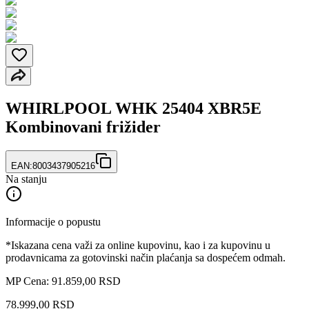
WHIRLPOOL WHK 25404 XBR5E
Kombinovani frižider
EAN:
8003437905216
Na stanju
Informacije o popustu
*Iskazana cena važi za online kupovinu, kao i za kupovinu u
prodavnicama za gotovinski način plaćanja sa dospećem odmah.
MP Cena: 91.859,00 RSD
78.999
,
00
RSD