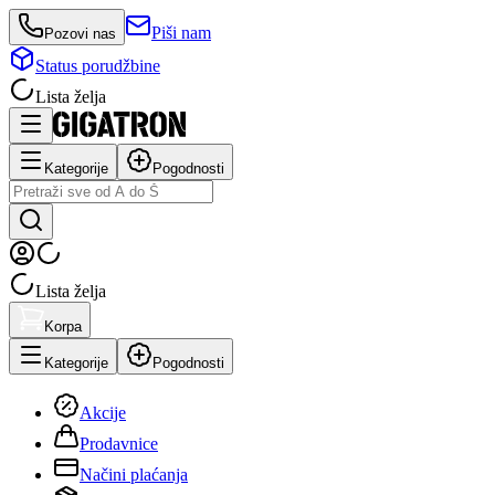
Piši nam
Pozovi nas
Status porudžbine
Lista želja
Kategorije
Pogodnosti
Lista želja
Korpa
Kategorije
Pogodnosti
Akcije
Prodavnice
Načini plaćanja