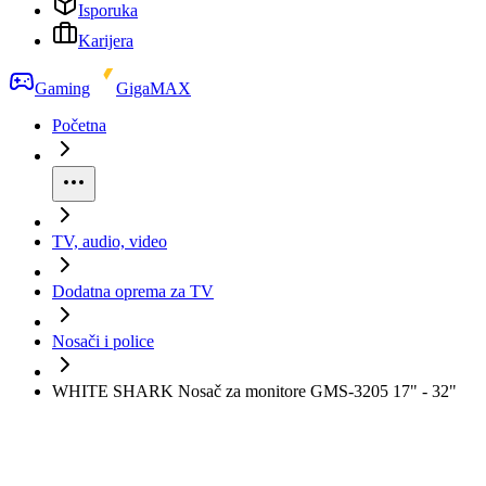
Isporuka
Karijera
Gaming
GigaMAX
Početna
TV, audio, video
Dodatna oprema za TV
Nosači i police
WHITE SHARK Nosač za monitore GMS-3205 17" - 32"