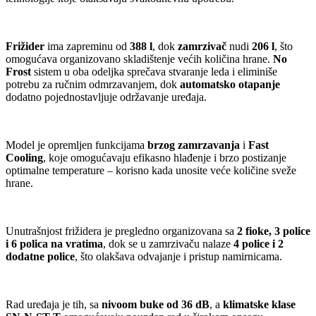
Frižider
ima zapreminu od
388 l
, dok
zamrzivač
nudi
206 l
, što
omogućava organizovano skladištenje većih količina hrane.
No
Frost
sistem u oba odeljka sprečava stvaranje leda i eliminiše
potrebu za ručnim odmrzavanjem, dok
automatsko otapanje
dodatno pojednostavljuje održavanje uređaja.
Model je opremljen funkcijama
brzog zamrzavanja
i
Fast
Cooling
, koje omogućavaju efikasno hlađenje i brzo postizanje
optimalne temperature – korisno kada unosite veće količine sveže
hrane.
Unutrašnjost frižidera je pregledno organizovana sa
2 fioke, 3 police
i 6 polica na vratima
, dok se u zamrzivaču nalaze
4 police i 2
dodatne police
, što olakšava odvajanje i pristup namirnicama.
Rad uređaja je tih, sa
nivoom buke od 36 dB
, a
klimatske klase