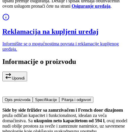
uplatu premije osiguranja. Detalje i spisak uređaja obuhvaćenih
ovom uslugom pronaći ćete na strani
Osiguranje uređaja
.
Reklamacija na kupljeni uređaj
Informišite se o mogućnostima povrata i reklamacije kupljenog
uređaja.
Informacije o proizvodu
Uporedi
Opis proizvoda
Specifikacije
Pitanja i odgovori
Side by side frižider sa zamrzivačem i French door dizajnom
pruža odličan kapacitet i funkcionalnost, idealan za veća
domaćinstva. Sa
ukupnim neto kapacitetom od 594 l
, ovaj model
nudi obilje prostora za sveže i zamrznute namirnice, uz savremene
tehnologije koje olakšavaju svakodnevnu upotrebu.