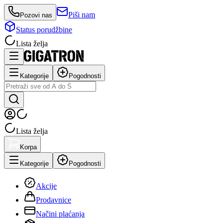
Piši nam
Pozovi nas
Status porudžbine
Lista želja
Kategorije
Pogodnosti
Lista želja
Korpa
Kategorije
Pogodnosti
Akcije
Prodavnice
Načini plaćanja