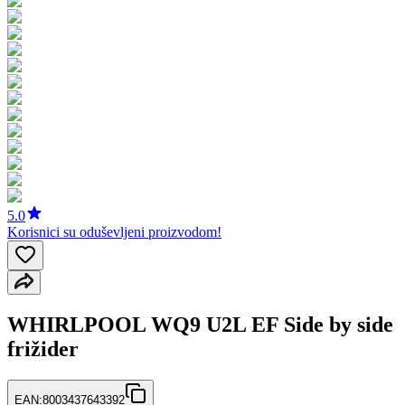
5.0
Korisnici su oduševljeni proizvodom!
WHIRLPOOL WQ9 U2L EF Side by side
frižider
EAN:
8003437643392