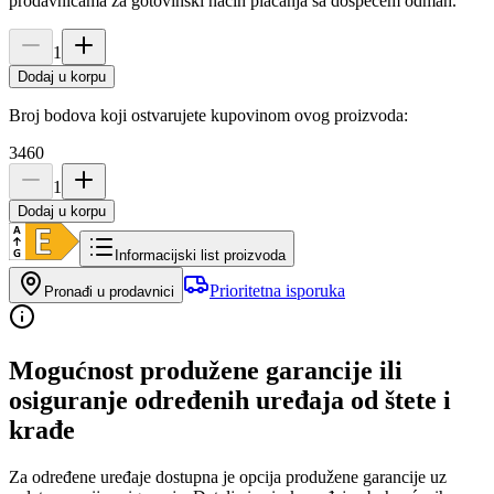
prodavnicama za gotovinski način plaćanja sa dospećem odmah.
1
Dodaj u korpu
Broj bodova koji ostvarujete kupovinom ovog proizvoda:
3460
1
Dodaj u korpu
Informacijski list proizvoda
Prioritetna isporuka
Pronađi u prodavnici
Mogućnost produžene garancije ili
osiguranje određenih uređaja od štete i
krađe
Za određene uređaje dostupna je opcija produžene garancije uz