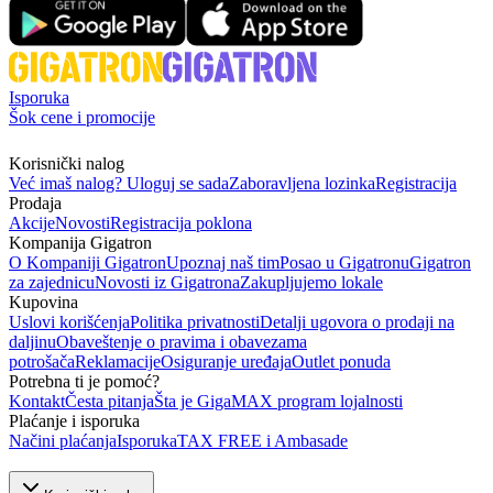
Isporuka
Šok cene i promocije
Korisnički nalog
Već imaš nalog? Uloguj se sada
Zaboravljena lozinka
Registracija
Prodaja
Akcije
Novosti
Registracija poklona
Kompanija Gigatron
O Kompaniji Gigatron
Upoznaj naš tim
Posao u Gigatronu
Gigatron
za zajednicu
Novosti iz Gigatrona
Zakupljujemo lokale
Kupovina
Uslovi korišćenja
Politika privatnosti
Detalji ugovora o prodaji na
daljinu
Obaveštenje o pravima i obavezama
potrošača
Reklamacije
Osiguranje uređaja
Outlet ponuda
Potrebna ti je pomoć?
Kontakt
Česta pitanja
Šta je GigaMAX program lojalnosti
Plaćanje i isporuka
Načini plaćanja
Isporuka
TAX FREE i Ambasade