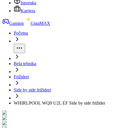
Isporuka
Karijera
Gaming
GigaMAX
Početna
Bela tehnika
Frižideri
Side by side frižideri
WHIRLPOOL WQ9 U2L EF Side by side frižider