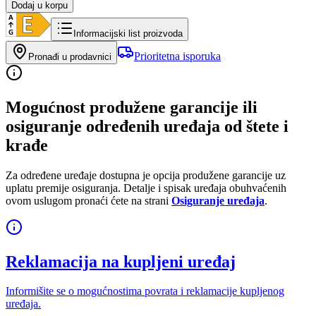
Dodaj u korpu
Informacijski list proizvoda
Prioritetna isporuka
Pronađi u prodavnici
Mogućnost produžene garancije ili
osiguranje određenih uređaja od štete i
krađe
Za određene uređaje dostupna je opcija produžene garancije uz
uplatu premije osiguranja. Detalje i spisak uređaja obuhvaćenih
ovom uslugom pronaći ćete na strani
Osiguranje uređaja
.
Reklamacija na kupljeni uređaj
Informišite se o mogućnostima povrata i reklamacije kupljenog
uređaja.