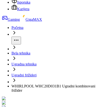
Isporuka
Karijera
Gaming
GigaMAX
Početna
Bela tehnika
Ugradna tehnika
Ugradni frižideri
WHIRLPOOL WHC20D031B1 Ugradni kombinovani
frižider