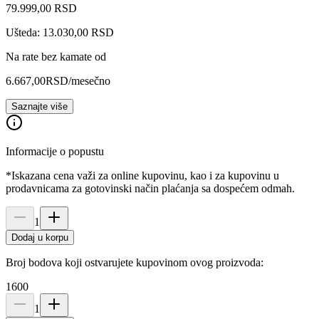
79.999
,
00
RSD
Ušteda: 13.030,00 RSD
Na rate bez kamate od
6.667,00
RSD
/mesečno
Saznajte više
Informacije o popustu
*Iskazana cena važi za online kupovinu, kao i za kupovinu u
prodavnicama za gotovinski način plaćanja sa dospećem odmah.
1
Dodaj u korpu
Broj bodova koji ostvarujete kupovinom ovog proizvoda:
1600
1