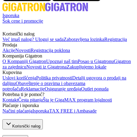
Isporuka
Šok cene i promocije
Korisnički nalog
Već imaš nalog? Uloguj se sada
Zaboravljena lozinka
Registracija
Prodaja
Akcije
Novosti
Registracija poklona
Kompanija Gigatron
O Kompaniji Gigatron
Upoznaj naš tim
Posao u Gigatronu
Gigatron
za zajednicu
Novosti iz Gigatrona
Zakupljujemo lokale
Kupovina
Uslovi korišćenja
Politika privatnosti
Detalji ugovora o prodaji na
daljinu
Obaveštenje o pravima i obavezama
potrošača
Reklamacije
Osiguranje uređaja
Outlet ponuda
Potrebna ti je pomoć?
Kontakt
Česta pitanja
Šta je GigaMAX program lojalnosti
Plaćanje i isporuka
Načini plaćanja
Isporuka
TAX FREE i Ambasade
Korisnički nalog