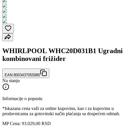
WHIRLPOOL WHC20D031B1 Ugradni
kombinovani frižider
EAN:
8003437055980
Na stanju
Informacije o popustu
*Iskazana cena važi za online kupovinu, kao i za kupovinu u
prodavnicama za gotovinski način plaćanja sa dospećem odmah.
MP Cena: 93.029,00 RSD