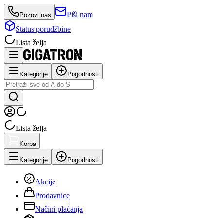
Piši nam
Pozovi nas
Status porudžbine
Lista želja
Kategorije
Pogodnosti
Lista želja
Korpa
Kategorije
Pogodnosti
Akcije
Prodavnice
Načini plaćanja