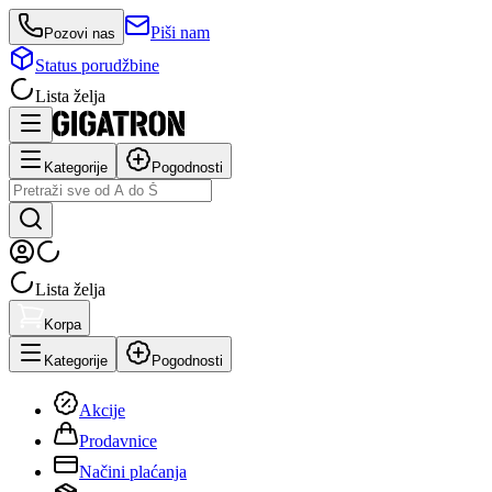
Piši nam
Pozovi nas
Status porudžbine
Lista želja
Kategorije
Pogodnosti
Lista želja
Korpa
Kategorije
Pogodnosti
Akcije
Prodavnice
Načini plaćanja