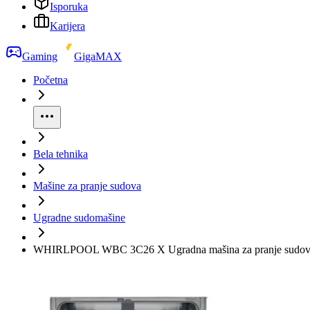
Isporuka
Karijera
Gaming
GigaMAX
Početna
Bela tehnika
Mašine za pranje sudova
Ugradne sudomašine
WHIRLPOOL WBC 3C26 X Ugradna mašina za pranje sudo