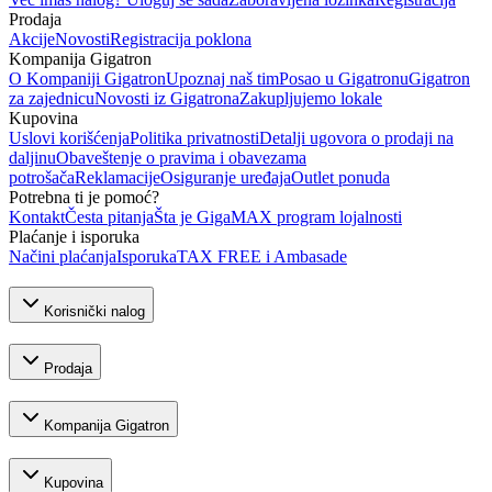
Prodaja
Akcije
Novosti
Registracija poklona
Kompanija Gigatron
O Kompaniji Gigatron
Upoznaj naš tim
Posao u Gigatronu
Gigatron
za zajednicu
Novosti iz Gigatrona
Zakupljujemo lokale
Kupovina
Uslovi korišćenja
Politika privatnosti
Detalji ugovora o prodaji na
daljinu
Obaveštenje o pravima i obavezama
potrošača
Reklamacije
Osiguranje uređaja
Outlet ponuda
Potrebna ti je pomoć?
Kontakt
Česta pitanja
Šta je GigaMAX program lojalnosti
Plaćanje i isporuka
Načini plaćanja
Isporuka
TAX FREE i Ambasade
Korisnički nalog
Prodaja
Kompanija Gigatron
Kupovina