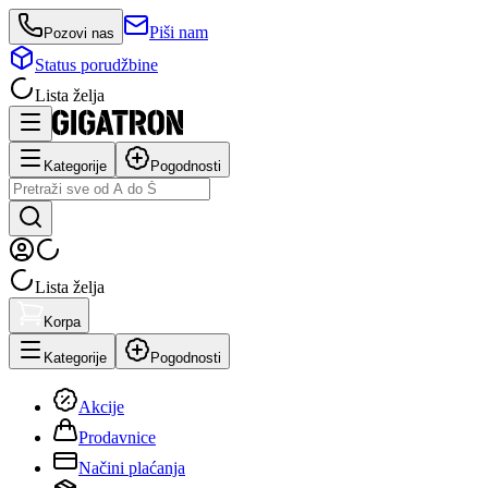
Piši nam
Pozovi nas
Status porudžbine
Lista želja
Kategorije
Pogodnosti
Lista želja
Korpa
Kategorije
Pogodnosti
Akcije
Prodavnice
Načini plaćanja