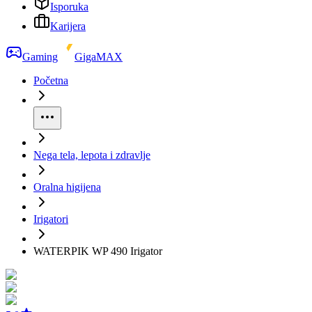
Isporuka
Karijera
Gaming
GigaMAX
Početna
Nega tela, lepota i zdravlje
Oralna higijena
Irigatori
WATERPIK WP 490 Irigator