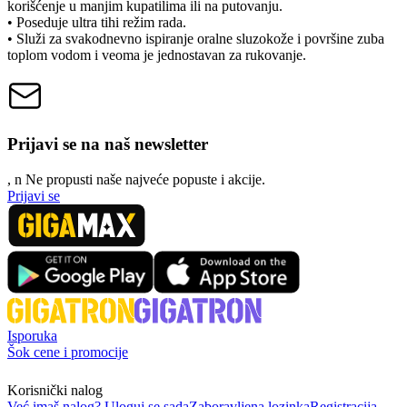
korišćenje u manjim kupatilima ili na putovanju.
• Poseduje ultra tihi režim rada.
• Služi za svakodnevno ispiranje oralne sluzokože i površine zuba
toplom vodom i veoma je jednostavan za rukovanje.
Prijavi se na naš newsletter
, n
N
e propusti naše najveće popuste i akcije.
Prijavi se
Isporuka
Šok cene i promocije
Korisnički nalog
Već imaš nalog? Uloguj se sada
Zaboravljena lozinka
Registracija