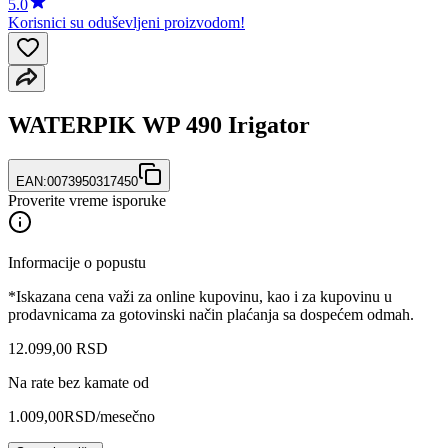
5.0
Korisnici su oduševljeni proizvodom!
WATERPIK WP 490 Irigator
EAN:
0073950317450
Proverite vreme isporuke
Informacije o popustu
*Iskazana cena važi za online kupovinu, kao i za kupovinu u
prodavnicama za gotovinski način plaćanja sa dospećem odmah.
12.099
,
00
RSD
Na rate bez kamate od
1.009,00
RSD
/mesečno