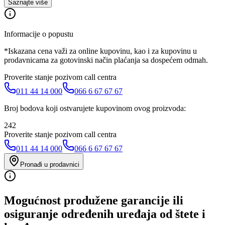
Saznajte više
Informacije o popustu
*Iskazana cena važi za online kupovinu, kao i za kupovinu u
prodavnicama za gotovinski način plaćanja sa dospećem odmah.
Proverite stanje pozivom call centra
011 44 14 000
066 6 67 67 67
Broj bodova koji ostvarujete kupovinom ovog proizvoda:
242
Proverite stanje pozivom call centra
011 44 14 000
066 6 67 67 67
Pronađi u prodavnici
Mogućnost produžene garancije ili
osiguranje određenih uređaja od štete i