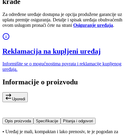
krađe
Za određene uređaje dostupna je opcija produžene garancije uz
uplatu premije osiguranja. Detalje i spisak uređaja obuhvaćenih
ovom uslugom pronaći ćete na strani
Osiguranje uređaja
.
Reklamacija na kupljeni uređaj
Informišite se o mogućnostima povrata i reklamacije kupljenog
uređaja.
Informacije o proizvodu
Uporedi
Opis proizvoda
Specifikacije
Pitanja i odgovori
• Uređaj je mali, kompaktan i lako prenosiv, te je pogodan za