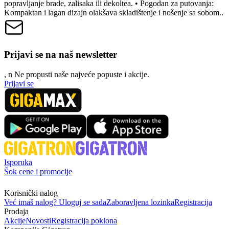
popravljanje brade, zalisaka ili dekoltea. • Pogodan za putovanja:
Kompaktan i lagan dizajn olakšava skladištenje i nošenje sa sobom..
Prijavi se na naš newsletter
, n
N
e propusti naše najveće popuste i akcije.
Prijavi se
Isporuka
Šok cene i promocije
Korisnički nalog
Već imaš nalog? Uloguj se sada
Zaboravljena lozinka
Registracija
Prodaja
Akcije
Novosti
Registracija poklona