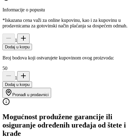
Informacije o popustu
*Iskazana cena važi za online kupovinu, kao i za kupovinu u
prodavnicama za gotovinski način plaćanja sa dospećem odmah.
1
Dodaj u korpu
Broj bodova koji ostvarujete kupovinom ovog proizvoda:
50
1
Dodaj u korpu
Pronađi u prodavnici
Mogućnost produžene garancije ili
osiguranje određenih uređaja od štete i
krađe