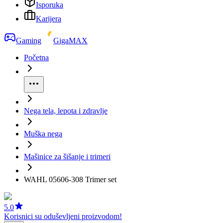
Isporuka
Karijera
Gaming
GigaMAX
Početna
Nega tela, lepota i zdravlje
Muška nega
Mašinice za šišanje i trimeri
WAHL 05606-308 Trimer set
5.0
Korisnici su oduševljeni proizvodom!