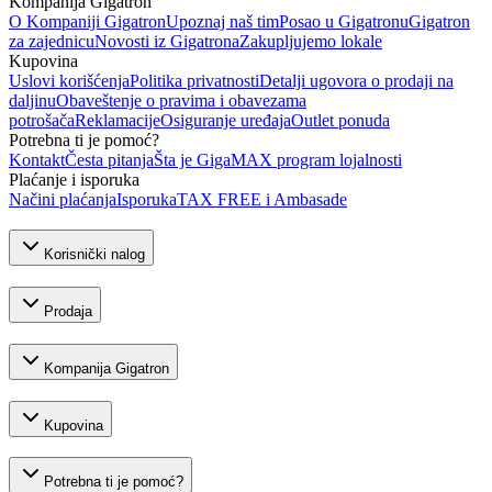
Kompanija Gigatron
O Kompaniji Gigatron
Upoznaj naš tim
Posao u Gigatronu
Gigatron
za zajednicu
Novosti iz Gigatrona
Zakupljujemo lokale
Kupovina
Uslovi korišćenja
Politika privatnosti
Detalji ugovora o prodaji na
daljinu
Obaveštenje o pravima i obavezama
potrošača
Reklamacije
Osiguranje uređaja
Outlet ponuda
Potrebna ti je pomoć?
Kontakt
Česta pitanja
Šta je GigaMAX program lojalnosti
Plaćanje i isporuka
Načini plaćanja
Isporuka
TAX FREE i Ambasade
Korisnički nalog
Prodaja
Kompanija Gigatron
Kupovina
Potrebna ti je pomoć?