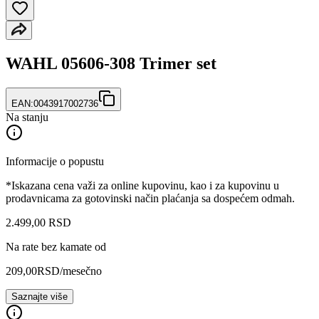
WAHL 05606-308 Trimer set
EAN:
0043917002736
Na stanju
Informacije o popustu
*Iskazana cena važi za online kupovinu, kao i za kupovinu u
prodavnicama za gotovinski način plaćanja sa dospećem odmah.
2.499
,
00
RSD
Na rate bez kamate od
209,00
RSD
/mesečno
Saznajte više