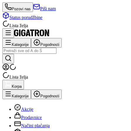
Piši nam
Pozovi nas
Status porudžbine
Lista želja
Kategorije
Pogodnosti
Lista želja
Korpa
Kategorije
Pogodnosti
Akcije
Prodavnice
Načini plaćanja