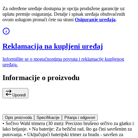
Za određene uređaje dostupna je opcija produžene garancije uz
uplatu premije osiguranja. Detalje i spisak uređaja obuhvaćenih
ovom uslugom pronaći ćete na strani
Osiguranje uređaja
.
Reklamacija na kupljeni uređaj
Informišite se o mogućnostima povrata i reklamacije kupljenog
uređaja.
Informacije o proizvodu
Uporedi
Opis proizvoda
Specifikacije
Pitanja i odgovori
• Sečivo Wahl trimera (30 mm): Precizno brušeno sečivo za glatko i
lako brijanje. • Na baterije: Za bežični rad, što ga čini savršenim za
putovanja. • Uključujući baterijski trimer za bradu - savršen za