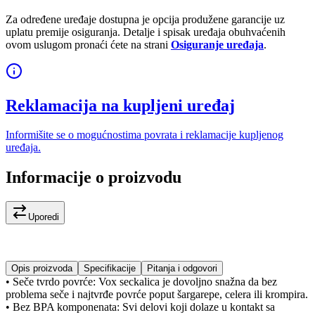
Za određene uređaje dostupna je opcija produžene garancije uz
uplatu premije osiguranja. Detalje i spisak uređaja obuhvaćenih
ovom uslugom pronaći ćete na strani
Osiguranje uređaja
.
Reklamacija na kupljeni uređaj
Informišite se o mogućnostima povrata i reklamacije kupljenog
uređaja.
Informacije o proizvodu
Uporedi
Opis proizvoda
Specifikacije
Pitanja i odgovori
• Seče tvrdo povrće: Vox seckalica je dovoljno snažna da bez
problema seče i najtvrđe povrće poput šargarepe, celera ili krompira.
• Bez BPA komponenata: Svi delovi koji dolaze u kontakt sa