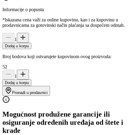
Informacije o popustu
*Iskazana cena važi za online kupovinu, kao i za kupovinu u
prodavnicama za gotovinski način plaćanja sa dospećem odmah.
1
Dodaj u korpu
Broj bodova koji ostvarujete kupovinom ovog proizvoda:
52
1
Dodaj u korpu
Pronađi u prodavnici
Mogućnost produžene garancije ili
osiguranje određenih uređaja od štete i
krađe