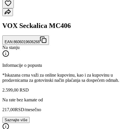
VOX Seckalica MC406
EAN:
8606019606268
Na stanju
Informacije o popustu
*Iskazana cena važi za online kupovinu, kao i za kupovinu u
prodavnicama za gotovinski način plaćanja sa dospećem odmah.
2.599
,
00
RSD
Na rate bez kamate od
217,00
RSD
/mesečno
Saznajte više