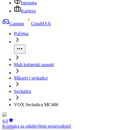
Isporuka
Karijera
Gaming
GigaMAX
Početna
Mali kuhinjski aparati
Mikseri i seckalice
Seckalice
VOX Seckalica MC406
4.6
Korisnici su oduševljeni proizvodom!