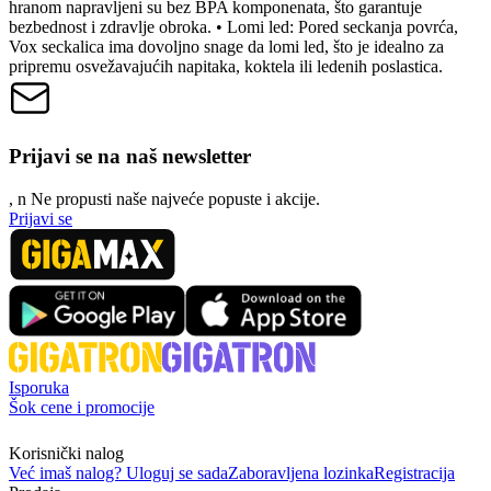
hranom napravljeni su bez BPA komponenata, što garantuje
bezbednost i zdravlje obroka. • Lomi led: Pored seckanja povrća,
Vox seckalica ima dovoljno snage da lomi led, što je idealno za
pripremu osvežavajućih napitaka, koktela ili ledenih poslastica.
Prijavi se na naš newsletter
, n
N
e propusti naše najveće popuste i akcije.
Prijavi se
Isporuka
Šok cene i promocije
Korisnički nalog
Već imaš nalog? Uloguj se sada
Zaboravljena lozinka
Registracija