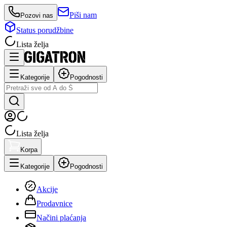
Piši nam
Pozovi nas
Status porudžbine
Lista želja
Kategorije
Pogodnosti
Lista želja
Korpa
Kategorije
Pogodnosti
Akcije
Prodavnice
Načini plaćanja