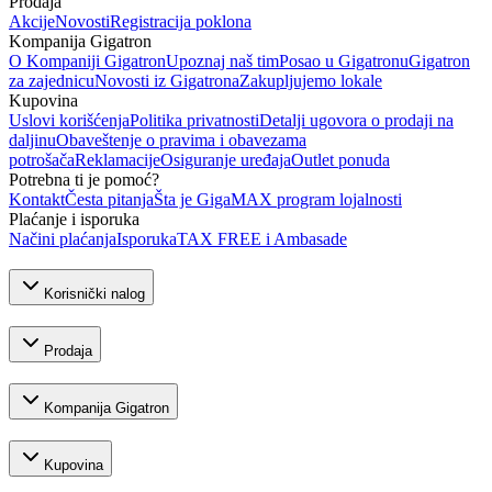
Prodaja
Akcije
Novosti
Registracija poklona
Kompanija Gigatron
O Kompaniji Gigatron
Upoznaj naš tim
Posao u Gigatronu
Gigatron
za zajednicu
Novosti iz Gigatrona
Zakupljujemo lokale
Kupovina
Uslovi korišćenja
Politika privatnosti
Detalji ugovora o prodaji na
daljinu
Obaveštenje o pravima i obavezama
potrošača
Reklamacije
Osiguranje uređaja
Outlet ponuda
Potrebna ti je pomoć?
Kontakt
Česta pitanja
Šta je GigaMAX program lojalnosti
Plaćanje i isporuka
Načini plaćanja
Isporuka
TAX FREE i Ambasade
Korisnički nalog
Prodaja
Kompanija Gigatron
Kupovina