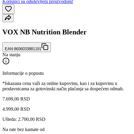
Korisnici su oduševljeni proizvodom!
VOX NB Nutrition Blender
EAN:
8606033881191
Na stanju
Informacije o popustu
*Iskazana cena važi za online kupovinu, kao i za kupovinu u
prodavnicama za gotovinski način plaćanja sa dospećem odmah.
7.699,00 RSD
4.999
,
00
RSD
Ušteda: 2.700,00 RSD
Na rate bez kamate od