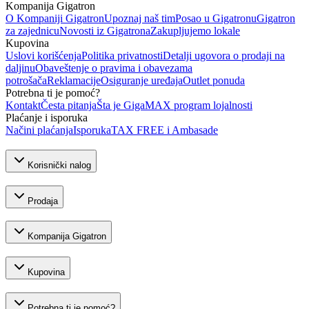
Kompanija Gigatron
O Kompaniji Gigatron
Upoznaj naš tim
Posao u Gigatronu
Gigatron
za zajednicu
Novosti iz Gigatrona
Zakupljujemo lokale
Kupovina
Uslovi korišćenja
Politika privatnosti
Detalji ugovora o prodaji na
daljinu
Obaveštenje o pravima i obavezama
potrošača
Reklamacije
Osiguranje uređaja
Outlet ponuda
Potrebna ti je pomoć?
Kontakt
Česta pitanja
Šta je GigaMAX program lojalnosti
Plaćanje i isporuka
Načini plaćanja
Isporuka
TAX FREE i Ambasade
Korisnički nalog
Prodaja
Kompanija Gigatron
Kupovina
Potrebna ti je pomoć?