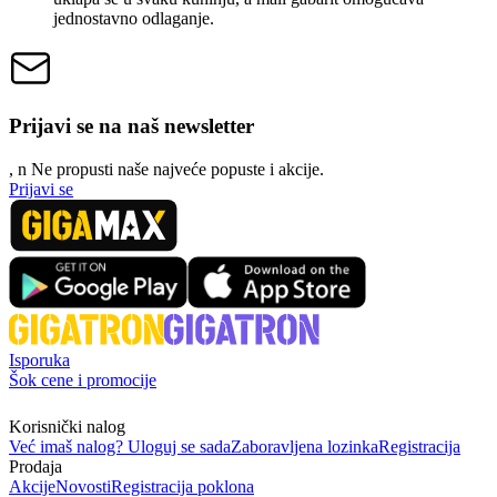
jednostavno odlaganje.
Prijavi se na naš newsletter
, n
N
e propusti naše najveće popuste i akcije.
Prijavi se
Isporuka
Šok cene i promocije
Korisnički nalog
Već imaš nalog? Uloguj se sada
Zaboravljena lozinka
Registracija
Prodaja
Akcije
Novosti
Registracija poklona