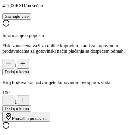
417,00
RSD
/mesečno
Saznajte više
Informacije o popustu
*Iskazana cena važi za online kupovinu, kao i za kupovinu u
prodavnicama za gotovinski način plaćanja sa dospećem odmah.
1
Dodaj u korpu
Broj bodova koji ostvarujete kupovinom ovog proizvoda:
100
1
Dodaj u korpu
Pronađi u prodavnici