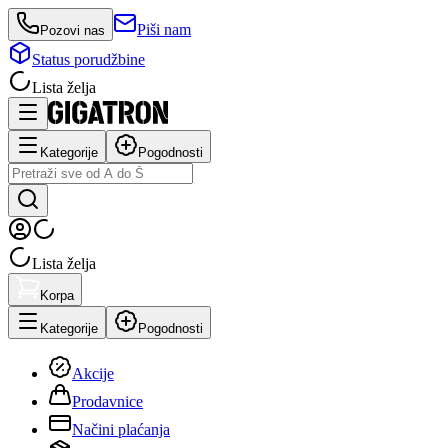
Piši nam
Pozovi nas
Status porudžbine
Lista želja
Kategorije
Pogodnosti
Lista želja
Korpa
Kategorije
Pogodnosti
Akcije
Prodavnice
Načini plaćanja