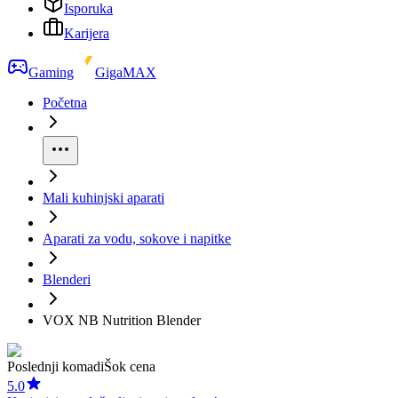
Isporuka
Karijera
Gaming
GigaMAX
Početna
Mali kuhinjski aparati
Aparati za vodu, sokove i napitke
Blenderi
VOX NB Nutrition Blender
Poslednji komadi
Šok cena
5.0