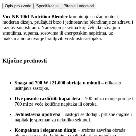
Opis proizvoda
Specifikacije
Pitanja i odgovori
Vox NB 1061 Nutrition Blender
kombinuje snažan motor i
moderan dizajn, pružajući brzo i jednostavno blendiranje za zdravu i
raznovrsnu ishranu. Namenjen je svima koji žele da uživaju u
smutijima, supama, sosovima ili energetskim napicima, uz
maksimalno očuvanje hranljivih vrednosti sastojaka.
Ključne prednosti
Snaga od 700 W i 21.000 obrtaja u minuti
– efikasno
usitnjava sastojke.
Dve posude različitih kapaciteta
– 500 ml za manje porcije i
700 ml za veće količine napitaka ili obroka.
Jednostavna upotreba
– sastojci se dodaju, pritisne dugme i
napitak je spreman za nekoliko sekundi.
Kompaktan i elegantan dizajn
– srebrna završna obrada
uklapa se u svaku kuhinju, a mali gabarit omogućava