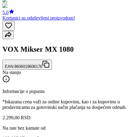
5.0
Korisnici su oduševljeni proizvodom!
VOX Mikser MX 1080
EAN:
8606019606176
Na stanju
Informacije o popustu
*Iskazana cena važi za online kupovinu, kao i za kupovinu u
prodavnicama za gotovinski način plaćanja sa dospećem odmah.
2.299
,
00
RSD
Na rate bez kamate od