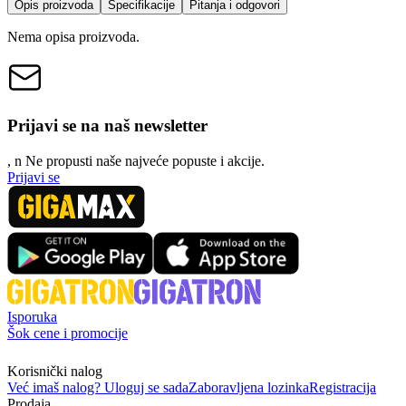
Opis proizvoda
Specifikacije
Pitanja i odgovori
Nema opisa proizvoda.
Prijavi se na naš newsletter
, n
N
e propusti naše najveće popuste i akcije.
Prijavi se
Isporuka
Šok cene i promocije
Korisnički nalog
Već imaš nalog? Uloguj se sada
Zaboravljena lozinka
Registracija
Prodaja