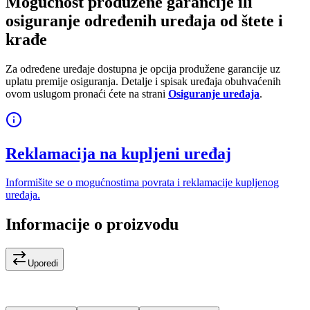
Mogućnost produžene garancije ili
osiguranje određenih uređaja od štete i
krađe
Za određene uređaje dostupna je opcija produžene garancije uz
uplatu premije osiguranja. Detalje i spisak uređaja obuhvaćenih
ovom uslugom pronaći ćete na strani
Osiguranje uređaja
.
Reklamacija na kupljeni uređaj
Informišite se o mogućnostima povrata i reklamacije kupljenog
uređaja.
Informacije o proizvodu
Uporedi