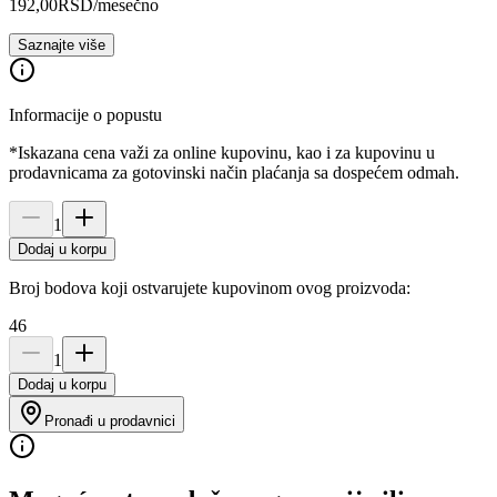
192,00
RSD
/mesečno
Saznajte više
Informacije o popustu
*Iskazana cena važi za online kupovinu, kao i za kupovinu u
prodavnicama za gotovinski način plaćanja sa dospećem odmah.
1
Dodaj u korpu
Broj bodova koji ostvarujete kupovinom ovog proizvoda:
46
1
Dodaj u korpu
Pronađi u prodavnici