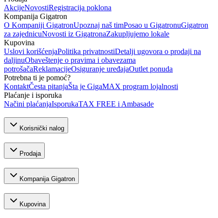
Akcije
Novosti
Registracija poklona
Kompanija Gigatron
O Kompaniji Gigatron
Upoznaj naš tim
Posao u Gigatronu
Gigatron
za zajednicu
Novosti iz Gigatrona
Zakupljujemo lokale
Kupovina
Uslovi korišćenja
Politika privatnosti
Detalji ugovora o prodaji na
daljinu
Obaveštenje o pravima i obavezama
potrošača
Reklamacije
Osiguranje uređaja
Outlet ponuda
Potrebna ti je pomoć?
Kontakt
Česta pitanja
Šta je GigaMAX program lojalnosti
Plaćanje i isporuka
Načini plaćanja
Isporuka
TAX FREE i Ambasade
Korisnički nalog
Prodaja
Kompanija Gigatron
Kupovina