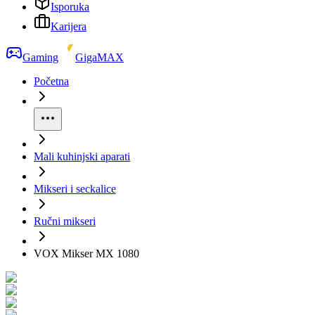
Isporuka
Karijera
Gaming
GigaMAX
Početna
Mali kuhinjski aparati
Mikseri i seckalice
Ručni mikseri
VOX Mikser MX 1080