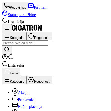
Piši nam
Pozovi nas
Status porudžbine
Lista želja
Kategorije
Pogodnosti
Lista želja
Korpa
Kategorije
Pogodnosti
Akcije
Prodavnice
Načini plaćanja